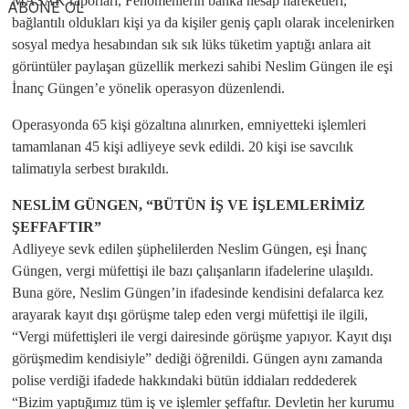
MASAK raporları, Fenomenlerin banka hesap hareketleri,
ABONE OL
bağlantılı oldukları kişi ya da kişiler geniş çaplı olarak incelenirken
sosyal medya hesabından sık sık lüks tüketim yaptığı anlara ait
görüntüler paylaşan güzellik merkezi sahibi Neslim Güngen ile eşi
İnanç Güngen’e yönelik operasyon düzenlendi.
Operasyonda 65 kişi gözaltına alınırken, emniyetteki işlemleri
tamamlanan 45 kişi adliyeye sevk edildi. 20 kişi ise savcılık
talimatıyla serbest bırakıldı.
NESLİM GÜNGEN, “BÜTÜN İŞ VE İŞLEMLERİMİZ
ŞEFFAFTIR”
Adliyeye sevk edilen şüphelilerden Neslim Güngen, eşi İnanç
Güngen, vergi müfettişi ile bazı çalışanların ifadelerine ulaşıldı.
Buna göre, Neslim Güngen’in ifadesinde kendisini defalarca kez
arayarak kayıt dışı görüşme talep eden vergi müfettişi ile ilgili,
“Vergi müfettişleri ile vergi dairesinde görüşme yapıyor. Kayıt dışı
görüşmedim kendisiyle” dediği öğrenildi. Güngen aynı zamanda
polise verdiği ifadede hakkındaki bütün iddiaları reddederek
“Bizim yaptığımız tüm iş ve işlemler şeffaftır. Devletin her kurumu