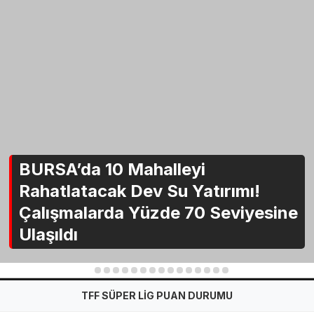
BURSA’da 10 Mahalleyi
Rahatlatacak Dev Su Yatırımı!
Çalışmalarda Yüzde 70 Seviyesine
Ulaşıldı
1
2
3
4
5
6
7
8
9
10
11
12
13
14
15
TFF SÜPER LİG PUAN DURUMU