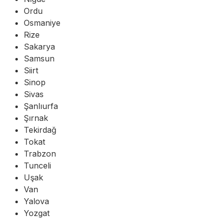
Ordu
Osmaniye
Rize
Sakarya
Samsun
Siirt
Sinop
Sivas
Şanlıurfa
Şırnak
Tekirdağ
Tokat
Trabzon
Tunceli
Uşak
Van
Yalova
Yozgat