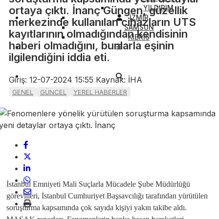
YILDIRIM
ortaya çıktı. İnanç Güngen, güzellik
İZMİR
merkezinde kullanılan cihazların UTS
SAMSUN
kayıtlarının olmadığından kendisinin
KIBRIS
haberi olmadığını, bunlarla eşinin
ilgilendiğini iddia eti.
Giriş: 12-07-2024 15:55
Kaynak: İHA
GENEL
GÜNCEL
YEREL HABERLER
İstanbul Emniyeti Mali Suçlarla Mücadele Şube Müdürlüğü
görevlileri, İstanbul Cumhuriyet Başsavcılığı tarafından yürütülen
soruşturma kapsamında çok sayıda kişiyi yakın takibe aldı.