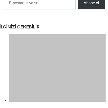
Abone ol
İLGİNİZİ
ÇEKEBİLİR