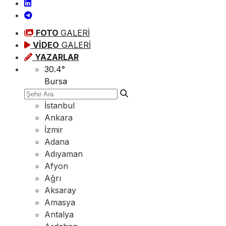
FOTO
GALERİ
VİDEO
GALERİ
YAZARLAR
30.4
°
Bursa
İstanbul
Ankara
İzmir
Adana
Adıyaman
Afyon
Ağrı
Aksaray
Amasya
Antalya