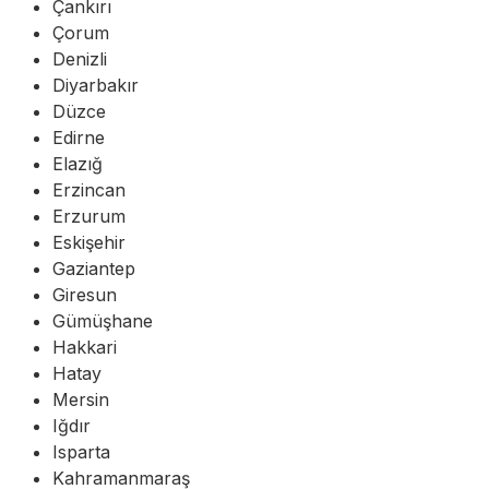
Çankırı
Çorum
Denizli
Diyarbakır
Düzce
Edirne
Elazığ
Erzincan
Erzurum
Eskişehir
Gaziantep
Giresun
Gümüşhane
Hakkari
Hatay
Mersin
Iğdır
Isparta
Kahramanmaraş