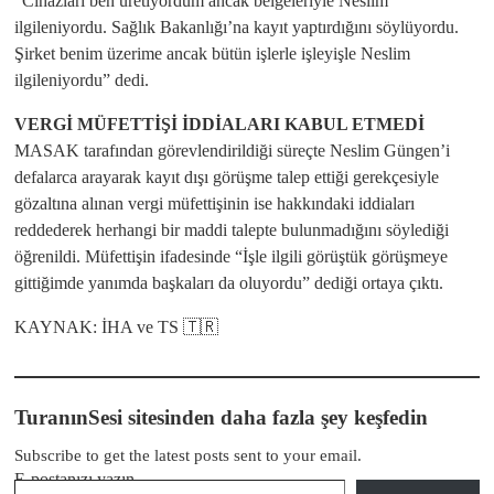
“Cihazları ben üretiyordum ancak belgeleriyle Neslim
ilgileniyordu. Sağlık Bakanlığı’na kayıt yaptırdığını söylüyordu.
Şirket benim üzerime ancak bütün işlerle işleyişle Neslim
ilgileniyordu” dedi.
VERGİ MÜFETTİŞİ İDDİALARI KABUL ETMEDİ
MASAK tarafından görevlendirildiği süreçte Neslim Güngen’i
defalarca arayarak kayıt dışı görüşme talep ettiği gerekçesiyle
gözaltına alınan vergi müfettişinin ise hakkındaki iddiaları
reddederek herhangi bir maddi talepte bulunmadığını söylediği
öğrenildi. Müfettişin ifadesinde “İşle ilgili görüştük görüşmeye
gittiğimde yanımda başkaları da oluyordu” dediği ortaya çıktı.
KAYNAK: İHA ve TS 🇹🇷
TuranınSesi sitesinden daha fazla şey keşfedin
Subscribe to get the latest posts sent to your email.
E-postanızı yazın…