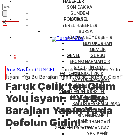
HABERLER
SON DAKİKA
GÜNDEM
POLİTİKA
GÜNCEL
YEREL HABERLER
BURSA
DÜNYA
BURSA BÜYÜKŞEHİR
BÜYÜKORHAN
GEMLİK
GENEL
GÜRSU
EKONOMİ
HARMANCIK
SPOR
İNEGÖL
Ana Sayfa
›
GÜNCEL
›
Faruk Çelik’ten Ölüm Yolu
FOTO GALERİ
TEKNOLOJİ
İZNİK
İsyanı: “Ya Bu Barajları Yapın Ya da Defolun Gidin!”
ASAYİŞ
KARACABEY
Faruk Çelik’ten Ölüm
EĞİTİM
KELES
VİDEO GALERİ
METEOROLOJİ
KESTEL
Yolu İsyanı: “Ya Bu
MAGAZİN
MUDANYA
SAĞLIK
MUSTAFAKEMALPAŞA
Barajları Yapın Ya da
TÜRK DÜNYASI
SANAT
NİLÜFER
SİNEMA
ORHANELİ
Defolun Gidin!”
YAŞAM
ORHANGAZİ
ZEMZEM PAPATYA
OSMANGAZİ
YENİŞEHİR