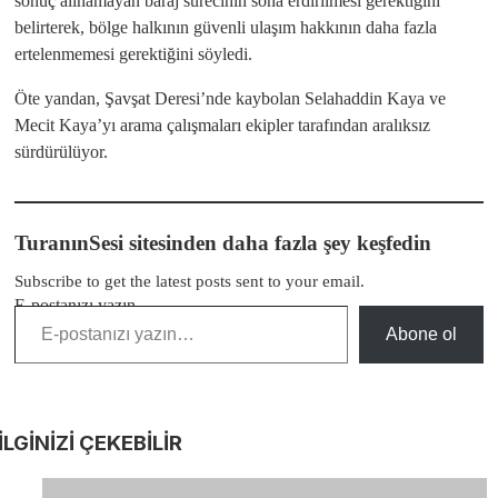
sonuç alınamayan baraj sürecinin sona erdirilmesi gerektiğini
belirterek, bölge halkının güvenli ulaşım hakkının daha fazla
ertelenmemesi gerektiğini söyledi.
Öte yandan, Şavşat Deresi’nde kaybolan Selahaddin Kaya ve
Mecit Kaya’yı arama çalışmaları ekipler tarafından aralıksız
sürdürülüyor.
TuranınSesi sitesinden daha fazla şey keşfedin
Subscribe to get the latest posts sent to your email.
E-postanızı yazın…
Abone ol
İLGİNİZİ
ÇEKEBİLİR