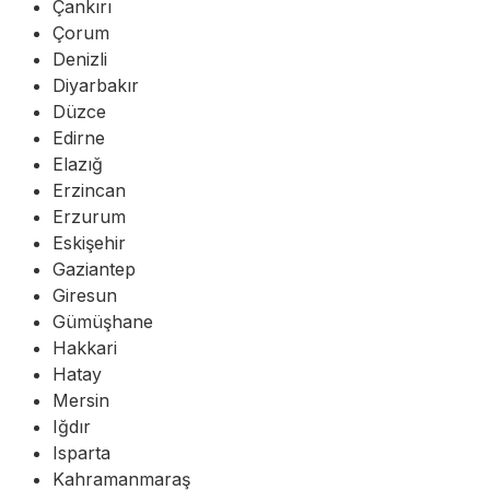
Çankırı
Çorum
Denizli
Diyarbakır
Düzce
Edirne
Elazığ
Erzincan
Erzurum
Eskişehir
Gaziantep
Giresun
Gümüşhane
Hakkari
Hatay
Mersin
Iğdır
Isparta
Kahramanmaraş