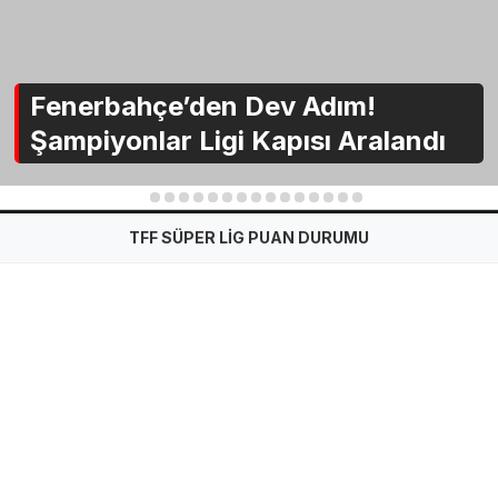
Fenerbahçe’den Dev Adım!
Şampiyonlar Ligi Kapısı Aralandı
1
2
3
4
5
6
7
8
9
10
11
12
13
14
15
TFF SÜPER LİG PUAN DURUMU