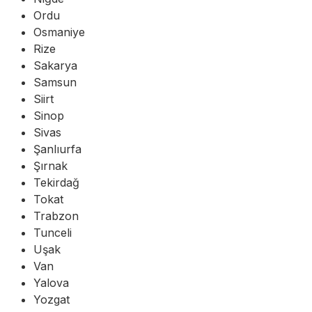
Ordu
Osmaniye
Rize
Sakarya
Samsun
Siirt
Sinop
Sivas
Şanlıurfa
Şırnak
Tekirdağ
Tokat
Trabzon
Tunceli
Uşak
Van
Yalova
Yozgat