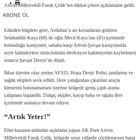
Artvin Milletvekili Faruk Çelik’ten dikkat çeken açıklamalar geldi.
ABONE OL
Edinilen bilgilere göre, Ardahan’a arı kovanlarını götüren
Selahaddin Kaya (68) ile oğlu Mecit Kaya’nın (45) içerisinde
bulunduğu kamyonet, sabaha karşı Artvin-Şavşat karayolunda
seyir halindeyken sürücüsünün direksiyon hakimiyetini kaybetmesi
sonucu Şavşat Deresi’ne düştü.
İhbar üzerine olay yerine AFAD, Hopa Deniz Polisi, jandarma ve
sağlık ekipleri sevk edildi. Dere yatağından çıkarılan araçta
kimsenin bulunamaması üzerine bölgede geniş çaplı arama
çalışması başlatıldı. Dalgıç ekipler, kayıp baba ve oğulu dere
içerisinde aramaya devam ediyor.
“Artık Yeter!”
Elim kazanın ardından açıklama yapan AK Parti Artvin
Milletvekili Faruk Çelik, bölgede uzun yıllardır çözülemeyen baraj