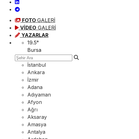
FOTO
GALERİ
VİDEO
GALERİ
YAZARLAR
19.5
°
Bursa
İstanbul
Ankara
İzmir
Adana
Adıyaman
Afyon
Ağrı
Aksaray
Amasya
Antalya