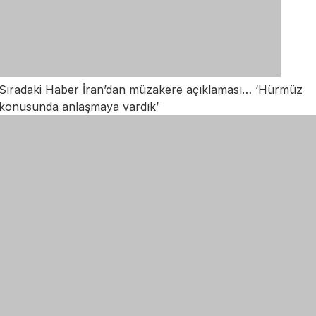
Sıradaki Haber
İran’dan müzakere açıklaması… ‘Hürmüz
konusunda anlaşmaya vardık’