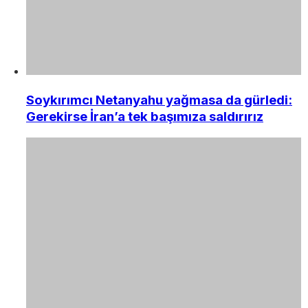
Soykırımcı Netanyahu yağmasa da gürledi:
Gerekirse İran’a tek başımıza saldırırız