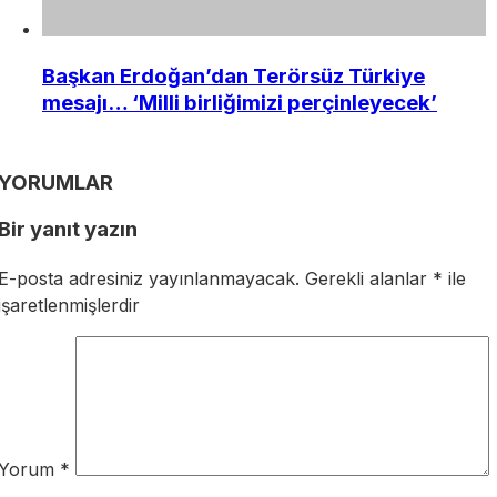
Başkan Erdoğan’dan Terörsüz Türkiye
mesajı… ‘Milli birliğimizi perçinleyecek’
YORUMLAR
Bir yanıt yazın
E-posta adresiniz yayınlanmayacak.
Gerekli alanlar
*
ile
işaretlenmişlerdir
Yorum
*