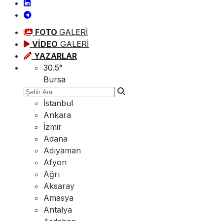
FOTO
GALERİ
VİDEO
GALERİ
YAZARLAR
30.5
°
Bursa
İstanbul
Ankara
İzmir
Adana
Adıyaman
Afyon
Ağrı
Aksaray
Amasya
Antalya