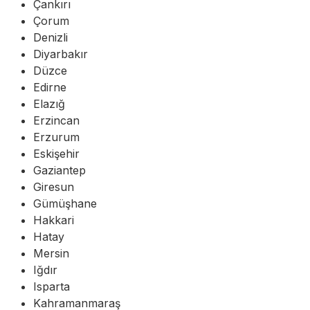
Çankırı
Çorum
Denizli
Diyarbakır
Düzce
Edirne
Elazığ
Erzincan
Erzurum
Eskişehir
Gaziantep
Giresun
Gümüşhane
Hakkari
Hatay
Mersin
Iğdır
Isparta
Kahramanmaraş