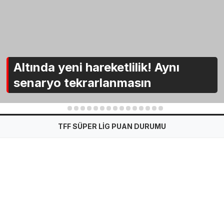
Altında yeni hareketlilik! Aynı
senaryo tekrarlanmasın
1
2
3
4
5
6
7
8
9
10
11
12
13
14
15
TFF SÜPER LİG PUAN DURUMU