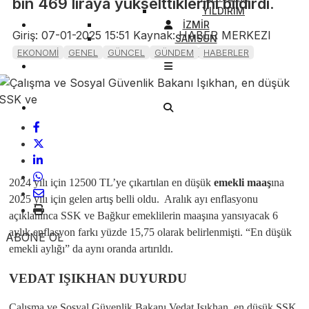
bin 469 liraya yükselttiklerini bildirdi.
YILDIRIM
İZMİR
Giriş: 07-01-2025 15:51
Kaynak: HABER MERKEZI
SAMSUN
KIBRIS
EKONOMİ
GENEL
GÜNCEL
GÜNDEM
HABERLER
2024 yılı için 12500 TL’ye çıkartılan en düşük
emekli
maaş
ına
2025 yılı için gelen artış belli oldu. Aralık ayı enflasyonu
açıklanınca SSK ve Bağkur emeklilerin maaşına yansıyacak 6
aylık enflasyon farkı yüzde 15,75 olarak belirlenmişti. “En düşük
ABONE OL
emekli aylığı” da aynı oranda artırıldı.
VEDAT IŞIKHAN DUYURDU
Çalışma ve Sosyal Güvenlik Bakanı Vedat Işıkhan, en düşük SSK