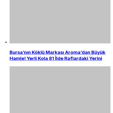
Bursa’nın Köklü Markası Aroma’dan Büyük
Hamle! Yerli Kola 81 İlde Raflardaki Yerini