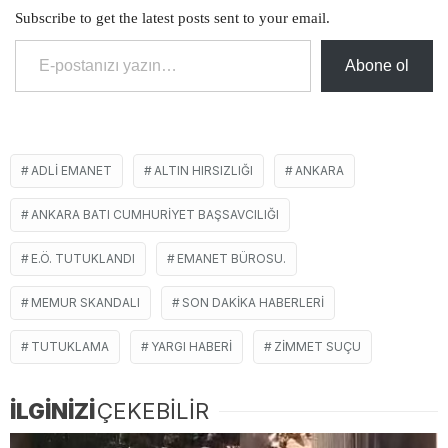
Subscribe to get the latest posts sent to your email.
E-postanızı yazın…
Abone ol
ADLI EMANET
ALTIN HIRSIZLIĞI
ANKARA
ANKARA BATI CUMHURIYET BAŞSAVCILIĞI
E.Ö. TUTUKLANDI
EMANET BÜROSU.
MEMUR SKANDALI
SON DAKIKA HABERLERI
TUTUKLAMA
YARGI HABERI
ZIMMET SUÇU
İLGİNİZİ
ÇEKEBİLİR