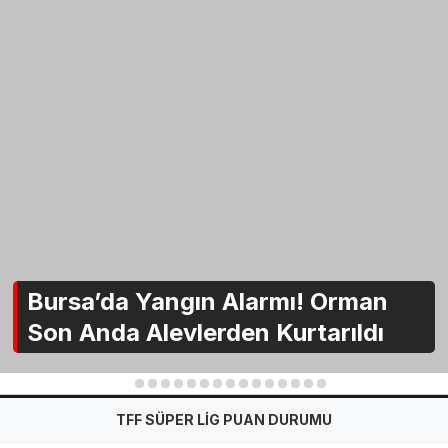
Bursa’da Yangın Alarmı! Orman
Son Anda Alevlerden Kurtarıldı
1
2
3
4
5
6
7
8
9
10
11
12
13
14
15
TFF SÜPER LİG PUAN DURUMU