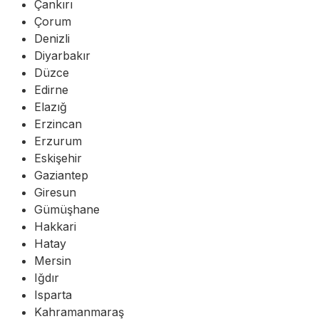
Çankırı
Çorum
Denizli
Diyarbakır
Düzce
Edirne
Elazığ
Erzincan
Erzurum
Eskişehir
Gaziantep
Giresun
Gümüşhane
Hakkari
Hatay
Mersin
Iğdır
Isparta
Kahramanmaraş