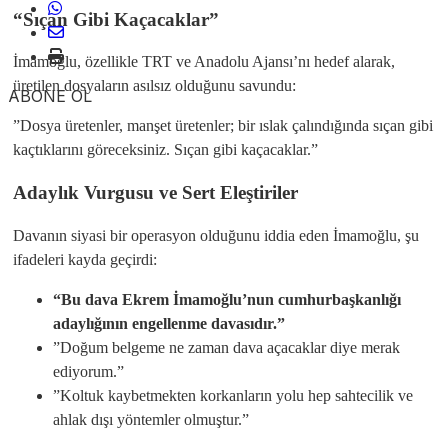
“Sıçan Gibi Kaçacaklar”
​İmamoğlu, özellikle TRT ve Anadolu Ajansı’nı hedef alarak,
üretilen dosyaların asılsız olduğunu savundu:
ABONE OL
​”Dosya üretenler, manşet üretenler; bir ıslak çalındığında sıçan gibi
kaçtıklarını göreceksiniz. Sıçan gibi kaçacaklar.”
Adaylık Vurgusu ve Sert Eleştiriler
​Davanın siyasi bir operasyon olduğunu iddia eden İmamoğlu, şu
ifadeleri kayda geçirdi:
“Bu dava Ekrem İmamoğlu’nun cumhurbaşkanlığı
adaylığının engellenme davasıdır.”
​”Doğum belgeme ne zaman dava açacaklar diye merak
ediyorum.”
​”Koltuk kaybetmekten korkanların yolu hep sahtecilik ve
ahlak dışı yöntemler olmuştur.”