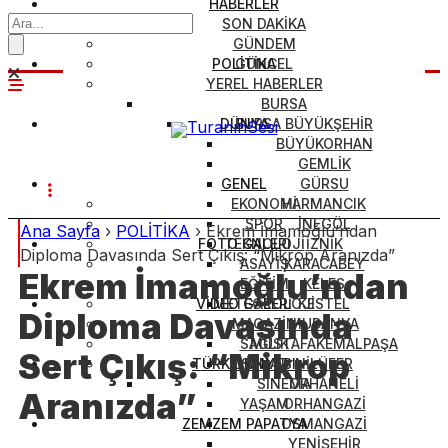
HABERLER
SON DAKİKA
GÜNDEM
POLİTİKA
GÜNCEL
YEREL HABERLER
BURSA
DÜNYA
BURSA BÜYÜKŞEHİR
BÜYÜKORHAN
GEMLİK
GENEL
GÜRSU
EKONOMİ
HARMANCIK
SPOR
İNEGÖL
Ana Sayfa
›
POLİTİKA
›
Ekrem İmamoğlu’ndan
FOTO GALERİ
TEKNOLOJİ
İZNİK
Diploma Davasında Sert Çıkış: “Mikrop Aranızda”
ASAYİŞ
KARACABEY
Ekrem İmamoğlu’ndan
EĞİTİM
KELES
VİDEO GALERİ
METEOROLOJİ
KESTEL
Diploma Davasında
MAGAZİN
MUDANYA
SAĞLIK
MUSTAFAKEMALPAŞA
Sert Çıkış: “Mikrop
TÜRK DÜNYASI
SANAT
NİLÜFER
SİNEMA
ORHANELİ
Aranızda”
YAŞAM
ORHANGAZİ
ZEMZEM PAPATYA
OSMANGAZİ
YENİŞEHİR