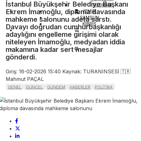
İstanbul Büyükşehir Belediye Başkanı
YILDIRIM
Ekrem İmamoğlu, diploma davasında
İZMİR
SAMSUN
mahkeme salonunu adeta sarstı.
KIBRIS
Davayı doğrudan cumhurbaşkanlığı
adaylığını engelleme girişimi olarak
niteleyen İmamoğlu, medyadan iddia
makamına kadar sert mesajlar
gönderdi.
Giriş: 16-02-2026 15:40
Kaynak: TURANINSESİ 🇹🇷
Mahmut PAÇAL
GENEL
GÜNCEL
GÜNDEM
HABERLER
POLİTİKA