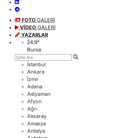
FOTO
GALERİ
VİDEO
GALERİ
YAZARLAR
24.9
°
Bursa
İstanbul
Ankara
İzmir
Adana
Adıyaman
Afyon
Ağrı
Aksaray
Amasya
Antalya