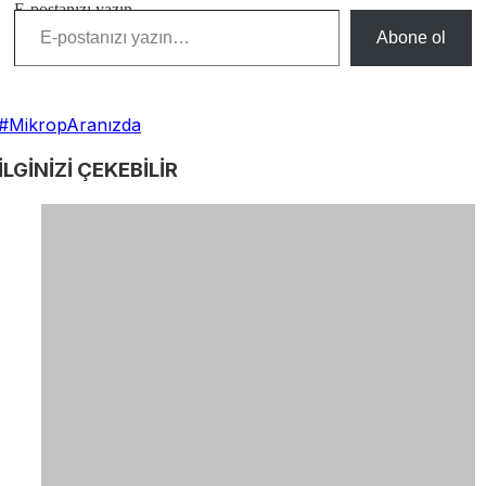
E-postanızı yazın…
Abone ol
​#MikropAranızda
İLGİNİZİ
ÇEKEBİLİR