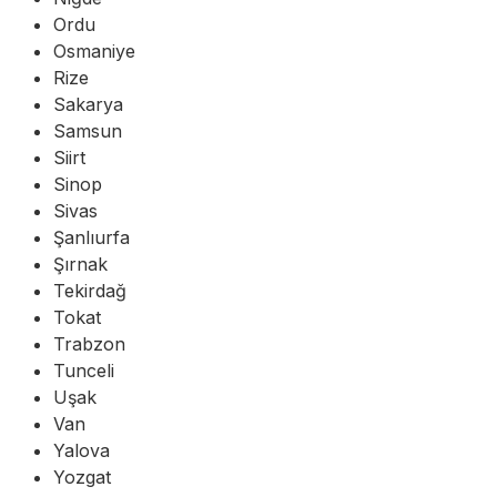
Ordu
Osmaniye
Rize
Sakarya
Samsun
Siirt
Sinop
Sivas
Şanlıurfa
Şırnak
Tekirdağ
Tokat
Trabzon
Tunceli
Uşak
Van
Yalova
Yozgat