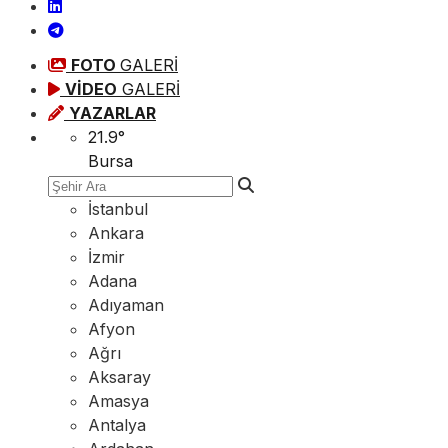
FOTO
GALERİ
VİDEO
GALERİ
YAZARLAR
21.9
°
Bursa
İstanbul
Ankara
İzmir
Adana
Adıyaman
Afyon
Ağrı
Aksaray
Amasya
Antalya