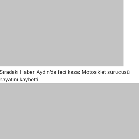
Sıradaki Haber
Aydın’da feci kaza: Motosiklet sürücüsü
hayatını kaybetti