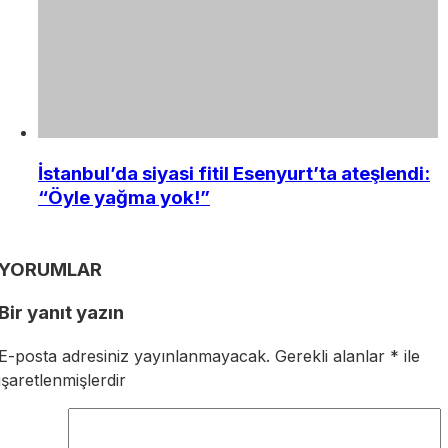
İstanbul’da siyasi fitil Esenyurt’ta ateşlendi:
“Öyle yağma yok!”
YORUMLAR
Bir yanıt yazın
E-posta adresiniz yayınlanmayacak.
Gerekli alanlar
*
ile
işaretlenmişlerdir