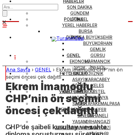
HABERLER
SON DAKİKA
GÜNDEM
POLİTİKA
GÜNCEL
YEREL HABERLER
BURSA
DÜNYA
BURSA BÜYÜKŞEHİR
BÜYÜKORHAN
GEMLİK
GENEL
GÜRSU
EKONOMİ
HARMANCIK
SPOR
İNEGÖL
Ana Sayfa
›
GENEL
›
Ekrem İmamoğlu CHP’nin ön
FOTO GALERİ
TEKNOLOJİ
İZNİK
seçimi öncesi çek dağıttı
ASAYİŞ
KARACABEY
Ekrem İmamoğlu
EĞİTİM
KELES
VİDEO GALERİ
METEOROLOJİ
KESTEL
CHP’nin ön seçimi
MAGAZİN
MUDANYA
SAĞLIK
MUSTAFAKEMALPAŞA
öncesi çek dağıttı
TÜRK DÜNYASI
SANAT
NİLÜFER
SİNEMA
ORHANELİ
YAŞAM
ORHANGAZİ
CHP’de şaibeli kurultay ve sahte
ZEMZEM PAPATYA
OSMANGAZİ
diploma soruşturması sürerken
YENİŞEHİR