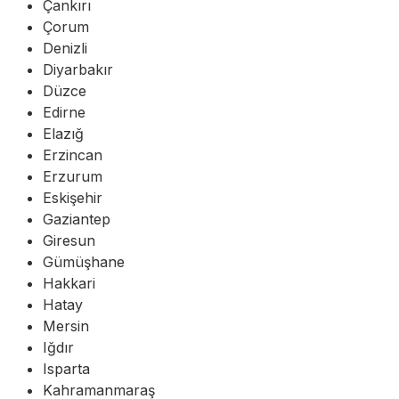
Çankırı
Çorum
Denizli
Diyarbakır
Düzce
Edirne
Elazığ
Erzincan
Erzurum
Eskişehir
Gaziantep
Giresun
Gümüşhane
Hakkari
Hatay
Mersin
Iğdır
Isparta
Kahramanmaraş