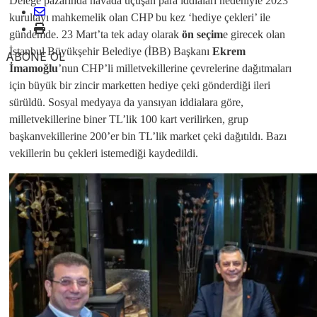
Delege pazarında havada uçuşan para iddiaları nedeniyle 2023
kurultayı mahkemelik olan CHP bu kez ‘hediye çekleri’ ile
gündemde. 23 Mart’ta tek aday olarak
ön seçim
e girecek olan
İstanbul Büyükşehir Belediye (İBB) Başkanı
Ekrem
ABONE OL
İmamoğlu
’nun CHP’li milletvekillerine çevrelerine dağıtmaları
için büyük bir zincir marketten hediye çeki gönderdiği ileri
sürüldü. Sosyal medyaya da yansıyan iddialara göre,
milletvekillerine biner TL’lik 100 kart verilirken, grup
başkanvekillerine 200’er bin TL’lik market çeki dağıtıldı. Bazı
vekillerin bu çekleri istemediği kaydedildi.