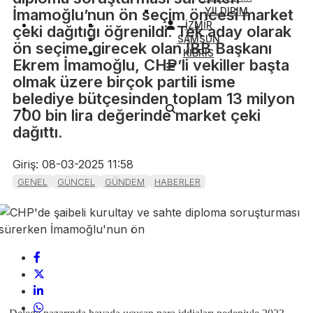
YILDIRIM
İmamoğlu’nun ön seçim öncesi market
İZMİR
çeki dağıtığı öğrenildi. Tek aday olarak
SAMSUN
ön seçime girecek olan İBB Başkanı
KIBRIS
Ekrem İmamoğlu, CHP’li vekiller başta
olmak üzere birçok partili isme
belediye bütçesinden toplam 13 milyon
700 bin lira değerinde market çeki
dağıttı.
Giriş: 08-03-2025 11:58
GENEL
GÜNCEL
GÜNDEM
HABERLER