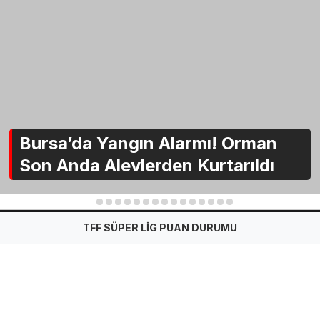
Bursa’da Yangın Alarmı! Orman
Son Anda Alevlerden Kurtarıldı
1
2
3
4
5
6
7
8
9
10
11
12
13
14
15
TFF SÜPER LİG PUAN DURUMU