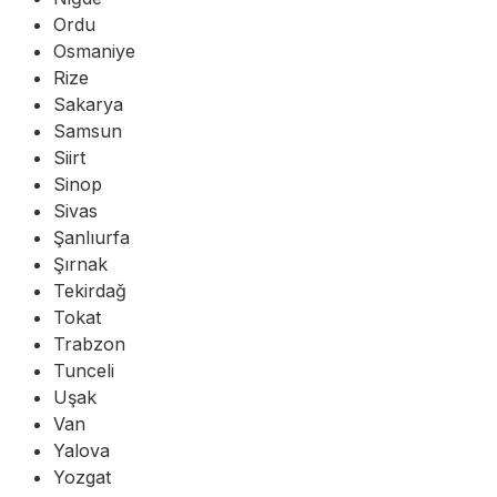
Ordu
Osmaniye
Rize
Sakarya
Samsun
Siirt
Sinop
Sivas
Şanlıurfa
Şırnak
Tekirdağ
Tokat
Trabzon
Tunceli
Uşak
Van
Yalova
Yozgat