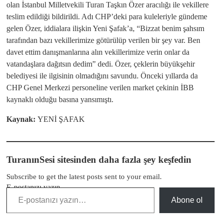
olan İstanbul Milletvekili Turan Taşkın Özer aracılığı ile vekillere
teslim edildiği bildirildi. Adı CHP’deki para kuleleriyle gündeme
gelen Özer, iddialara ilişkin Yeni Şafak’a, “Bizzat benim şahsım
tarafından bazı vekillerimize götürülüp verilen bir şey var. Ben
davet ettim danışmanlarına alın vekillerimize verin onlar da
vatandaşlara dağıtsın dedim” dedi. Özer, çeklerin büyükşehir
belediyesi ile ilgisinin olmadığını savundu. Önceki yıllarda da
CHP Genel Merkezi personeline verilen market çekinin İBB
kaynaklı olduğu basına yansımıştı.
Kaynak:
YENİ ŞAFAK
TuranınSesi sitesinden daha fazla şey keşfedin
Subscribe to get the latest posts sent to your email.
E-postanızı yazın…
Abone ol