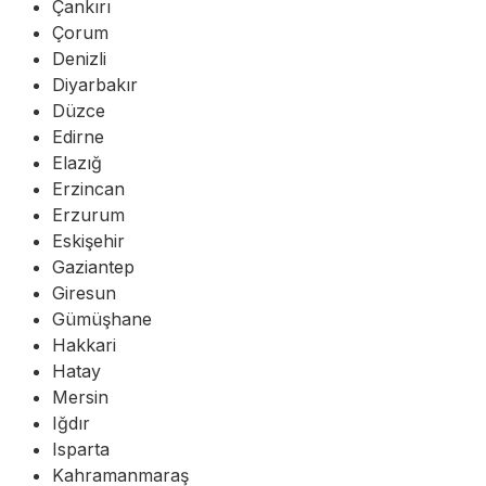
Çankırı
Çorum
Denizli
Diyarbakır
Düzce
Edirne
Elazığ
Erzincan
Erzurum
Eskişehir
Gaziantep
Giresun
Gümüşhane
Hakkari
Hatay
Mersin
Iğdır
Isparta
Kahramanmaraş