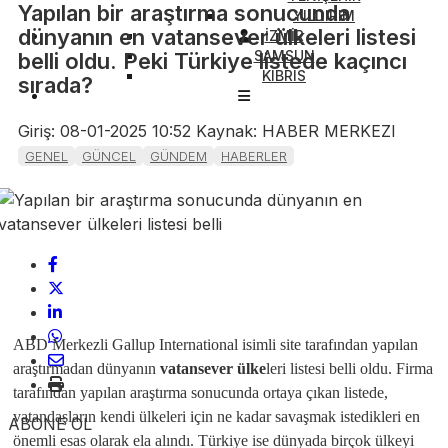
Yapılan bir araştırma sonucunda
YILDIRIM
dünyanın en vatansever ülkeleri listesi
İZMİR
SAMSUN
belli oldu. Peki Türkiye listede kaçıncı
KIBRIS
sırada?
Giriş: 08-01-2025 10:52
Kaynak: HABER MERKEZI
GENEL
GÜNCEL
GÜNDEM
HABERLER
ABD Merkezli Gallup International isimli site tarafından yapılan
araştırmadan dünyanın
vatansever
ülke
leri listesi belli oldu. Firma
tarafından yapılan araştırma sonucunda ortaya çıkan listede,
vatandaşların kendi ülkeleri için ne kadar savaşmak istedikleri en
ABONE OL
önemli esas olarak ela alındı. Türkiye ise dünyada birçok ülkeyi