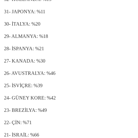
31- JAPONYA: %11
30- İTALYA: %20
29- ALMANYA: %18
28- İSPANYA: %21
27- KANADA: %30
26- AVUSTRALYA: %46
25- İSVİÇRE: %39
24- GÜNEY KORE: %42
23- BREZİLYA: %49
22- ÇİN: %71
21- İSRAİL: %66