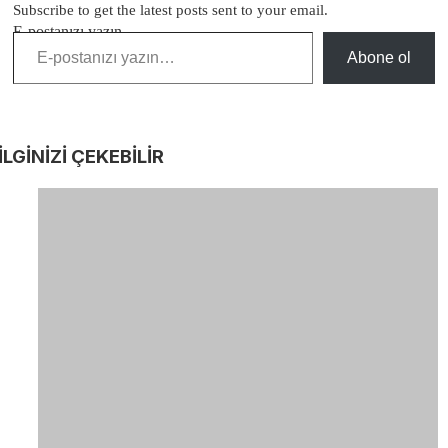
Subscribe to get the latest posts sent to your email.
E-postanızı yazın…
Abone ol
İLGİNİZİ
ÇEKEBİLİR