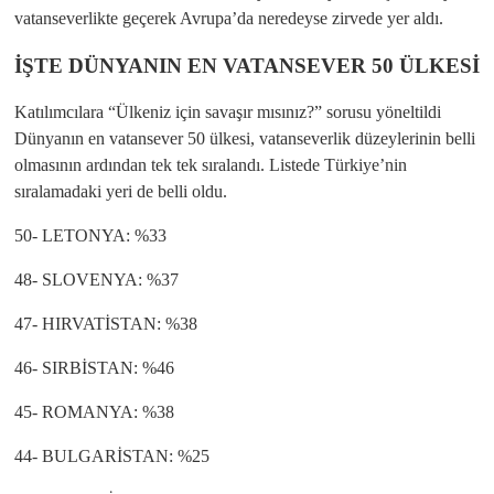
vatanseverlikte geçerek Avrupa’da neredeyse zirvede yer aldı.
İŞTE DÜNYANIN EN VATANSEVER 50 ÜLKESİ
Katılımcılara “Ülkeniz için savaşır mısınız?” sorusu yöneltildi
Dünyanın en vatansever 50 ülkesi, vatanseverlik düzeylerinin belli
olmasının ardından tek tek sıralandı. Listede Türkiye’nin
sıralamadaki yeri de belli oldu.
50- LETONYA: %33
48- SLOVENYA: %37
47- HIRVATİSTAN: %38
46- SIRBİSTAN: %46
45- ROMANYA: %38
44- BULGARİSTAN: %25