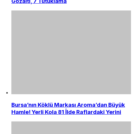
Gözaltı, 7 Tutuklama
Bursa’nın Köklü Markası Aroma’dan Büyük
Hamle! Yerli Kola 81 İlde Raflardaki Yerini