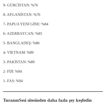
9- GÜRCİSTAN: %76
8- AFGANİSTAN: %76
7- PAPUA YENİ GİNE: %84
6- AZERBAYCAN: %85
5- BANGLADEŞ: %86
4- VİETNAM: %89
3- PAKİSTAN: %89
2- FİJİ: %94
1- FAS: %94
TuranınSesi sitesinden daha fazla şey keşfedin