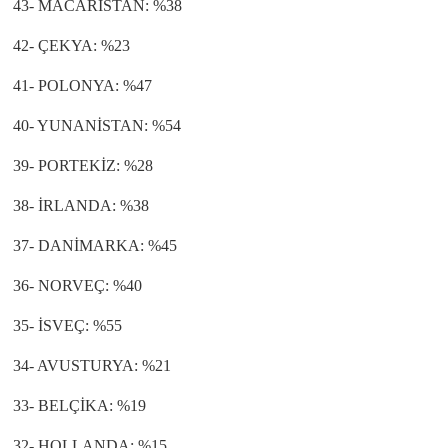
43- MACARİSTAN: %38
42- ÇEKYA: %23
41- POLONYA: %47
40- YUNANİSTAN: %54
39- PORTEKİZ: %28
38- İRLANDA: %38
37- DANİMARKA: %45
36- NORVEÇ: %40
35- İSVEÇ: %55
34- AVUSTURYA: %21
33- BELÇİKA: %19
32- HOLLANDA: %15