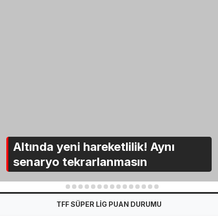
Altında yeni hareketlilik! Aynı
senaryo tekrarlanmasın
1
2
3
4
5
6
7
8
9
10
11
12
13
14
15
TFF SÜPER LİG PUAN DURUMU