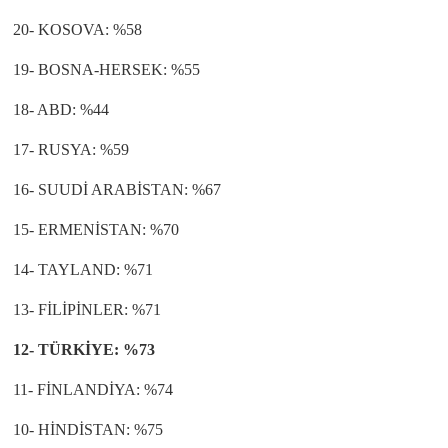
20- KOSOVA: %58
19- BOSNA-HERSEK: %55
18- ABD: %44
17- RUSYA: %59
16- SUUDİ ARABİSTAN: %67
15- ERMENİSTAN: %70
14- TAYLAND: %71
13- FİLİPİNLER: %71
12- TÜRKİYE: %73
11- FİNLANDİYA: %74
10- HİNDİSTAN: %75