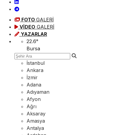
FOTO
GALERİ
VİDEO
GALERİ
YAZARLAR
22.6
°
Bursa
İstanbul
Ankara
İzmir
Adana
Adıyaman
Afyon
Ağrı
Aksaray
Amasya
Antalya