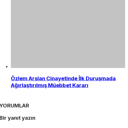
Özlem Arslan Cinayetinde İlk Duruşmada
Ağırlaştırılmış Müebbet Kararı
YORUMLAR
Bir yanıt yazın