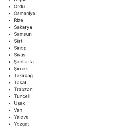
Ordu
Osmaniye
Rize
Sakarya
Samsun
Siirt
Sinop
Sivas
Şanlıurfa
Şırnak
Tekirdağ
Tokat
Trabzon
Tunceli
Uşak
Van
Yalova
Yozgat