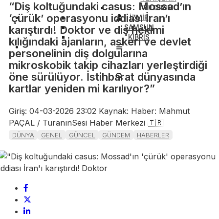
“Diş koltuğundaki casus: Mossad’ın
YILDIRIM
‘çürük’ operasyonu iddiası İran’ı
İZMİR
SAMSUN
karıştırdı! Doktor ve diş hekimi
KIBRIS
kılığındaki ajanların, askeri ve devlet
personelinin diş dolgularına
mikroskobik takip cihazları yerleştirdiği
öne sürülüyor. İstihbarat dünyasında
kartlar yeniden mi karılıyor?”
Giriş: 04-03-2026 23:02
Kaynak: Haber: Mahmut
PAÇAL / TuranınSesi Haber Merkezi 🇹🇷
DÜNYA
GENEL
GÜNCEL
GÜNDEM
HABERLER