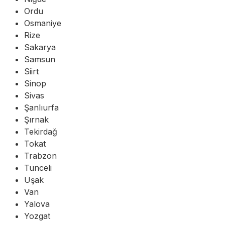
Ordu
Osmaniye
Rize
Sakarya
Samsun
Siirt
Sinop
Sivas
Şanlıurfa
Şırnak
Tekirdağ
Tokat
Trabzon
Tunceli
Uşak
Van
Yalova
Yozgat