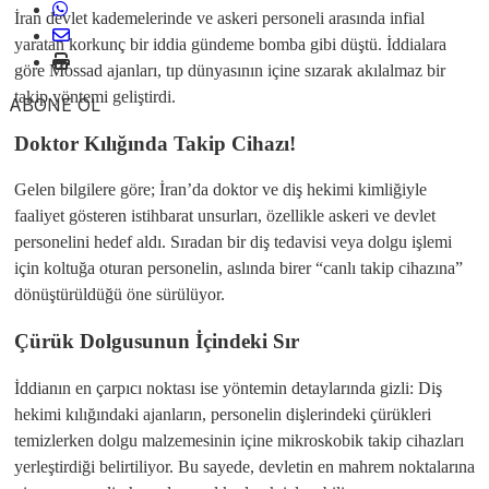
İran devlet kademelerinde ve askeri personeli arasında infial
yaratan korkunç bir iddia gündeme bomba gibi düştü. İddialara
göre Mossad ajanları, tıp dünyasının içine sızarak akılalmaz bir
takip yöntemi geliştirdi.
ABONE OL
​Doktor Kılığında Takip Cihazı!
​Gelen bilgilere göre; İran’da doktor ve diş hekimi kimliğiyle
faaliyet gösteren istihbarat unsurları, özellikle askeri ve devlet
personelini hedef aldı. Sıradan bir diş tedavisi veya dolgu işlemi
için koltuğa oturan personelin, aslında birer “canlı takip cihazına”
dönüştürüldüğü öne sürülüyor.
​Çürük Dolgusunun İçindeki Sır
​İddianın en çarpıcı noktası ise yöntemin detaylarında gizli: Diş
hekimi kılığındaki ajanların, personelin dişlerindeki çürükleri
temizlerken dolgu malzemesinin içine mikroskobik takip cihazları
yerleştirdiği belirtiliyor. Bu sayede, devletin en mahrem noktalarına