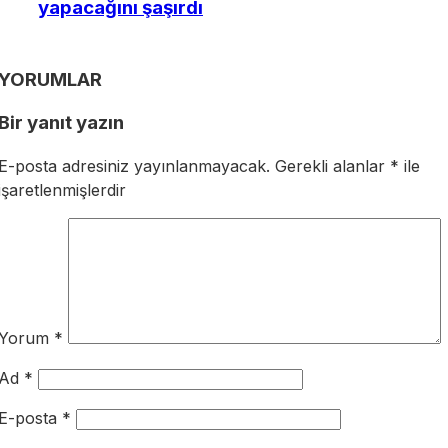
yapacağını şaşırdı
YORUMLAR
Bir yanıt yazın
E-posta adresiniz yayınlanmayacak.
Gerekli alanlar
*
ile
işaretlenmişlerdir
Yorum
*
Ad
*
E-posta
*