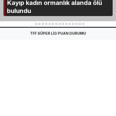
Kayıp kadın ormanlık alanda ölü
bulundu
1
2
3
4
5
6
7
8
9
10
11
12
13
14
15
TFF SÜPER LİG PUAN DURUMU