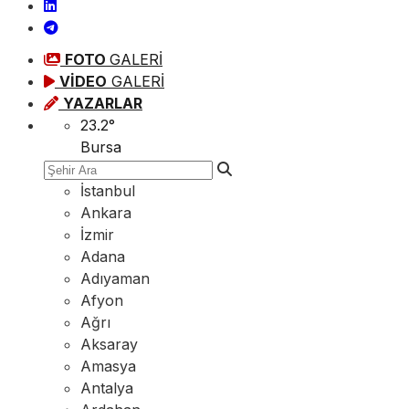
FOTO
GALERİ
VİDEO
GALERİ
YAZARLAR
23.2
°
Bursa
İstanbul
Ankara
İzmir
Adana
Adıyaman
Afyon
Ağrı
Aksaray
Amasya
Antalya