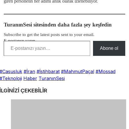
giren personelin her adımı anlık olarak izlenebiliyor.
TuranınSesi sitesinden daha fazla şey keşfedin
Subscribe to get the latest posts sent to your email.
E-postanızı yazın…
Abone ol
#Casusluk
#İran
#İstihbarat
#MahmutPaçal
#Mossad
#Teknoloji
Haber
TuranınSesi
İLGİNİZİ
ÇEKEBİLİR