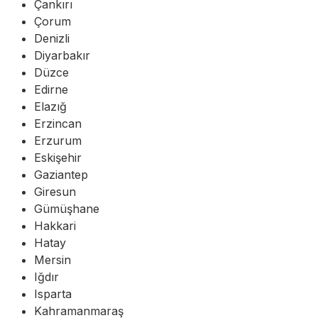
Çankırı
Çorum
Denizli
Diyarbakır
Düzce
Edirne
Elazığ
Erzincan
Erzurum
Eskişehir
Gaziantep
Giresun
Gümüşhane
Hakkari
Hatay
Mersin
Iğdır
Isparta
Kahramanmaraş