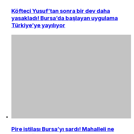
Köfteci Yusuf’tan sonra bir dev daha
yasakladı! Bursa’da başlayan uygulama
Türkiye’ye yayılıyor
Pire istilası Bursa’yı sardı! Mahalleli ne