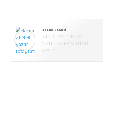
Haşim ZENGİ
“GELECEĞİN TEMİNATI:
ÜLKÜLÜ VE KARAKTERLİ
NESİL!”