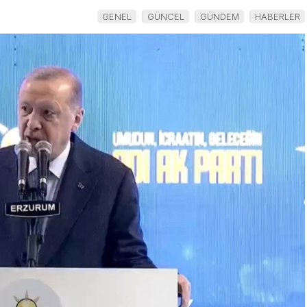
GENEL
GÜNCEL
GÜNDEM
HABERLER
ehirde
nikâh
yat
masasına
aklardı…
oturdu
Uzman
u Ölüm