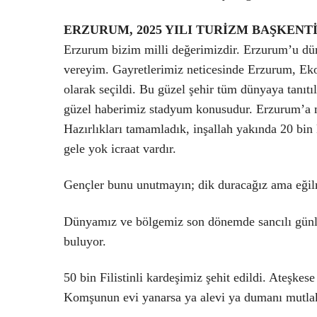
ERZURUM, 2025 YILI TURİZM BAŞKENTİ
Erzurum bizim milli değerimizdir. Erzurum’u dün
vereyim. Gayretlerimiz neticesinde Erzurum, Ekon
olarak seçildi. Bu güzel şehir tüm dünyaya tanıtı
güzel haberimiz stadyum konusudur. Erzurum’a mo
Hazırlıkları tamamladık, inşallah yakında 20 bin
gele yok icraat vardır.
Gençler bunu unutmayın; dik duracağız ama eği
Dünyamız ve bölgemiz son dönemde sancılı günler
buluyor.
50 bin Filistinli kardeşimiz şehit edildi. Ateşke
Komşunun evi yanarsa ya alevi ya dumanı mutlaka