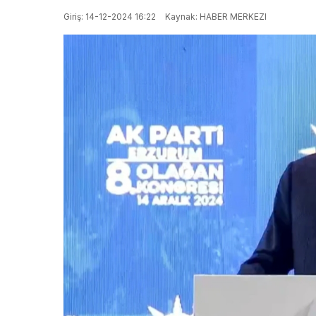
Giriş: 14-12-2024 16:22
Kaynak: HABER MERKEZI
Bursa’da
Aynı Ş
Büyük Fırsat!
Bir Ha
18 İş Yeri
Kurac
Yüzde 10
Genç 
Peşinatla
Çavuş
Satışa Çıkıyor
Ayırdı