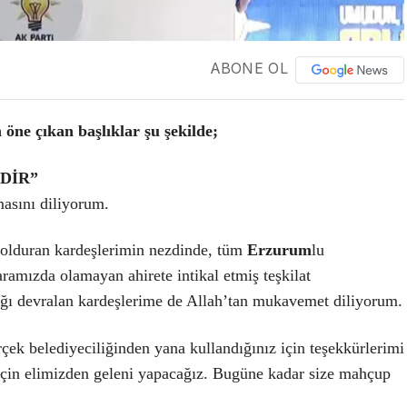
ABONE OL
ne çıkan başlıklar şu şekilde;
DİR”
masını diliyorum.
dolduran kardeşlerimin nezdinde, tüm
Erzurum
lu
amızda olamayan ahirete intikal etmiş teşkilat
ğı devralan kardeşlerime de Allah’tan mukavemet diliyorum.
çek belediyeciliğinden yana kullandığınız için teşekkürlerimi
için elimizden geleni yapacağız. Bugüne kadar size mahçup