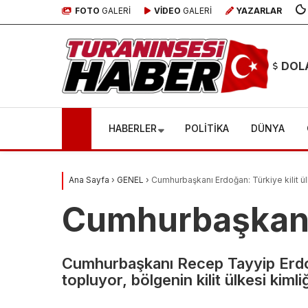
FOTO
GALERİ
VİDEO
GALERİ
YAZARLAR
DOL
HABERLER
POLİTİKA
DÜNYA
Ana Sayfa
›
GENEL
›
Cumhurbaşkanı Erdoğan: Türkiye kilit ü
Cumhurbaşkanı 
Cumhurbaşkanı Recep Tayyip Erdoğa
topluyor, bölgenin kilit ülkesi kimli
TOKİ’den