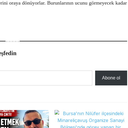
lerini oraya dönüyorlar. Burunlarının ucunu görmeyecek kadar
eşfedin
Abone ol