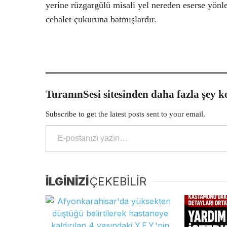
yerine rüzgargülü misali yel nereden eserse yön
cehalet çukuruna batmışlardır.
TuranınSesi sitesinden daha fazla şey k
Subscribe to get the latest posts sent to your email.
E-postanızı yazın…
İLGİNİZİ
ÇEKEBİLİR