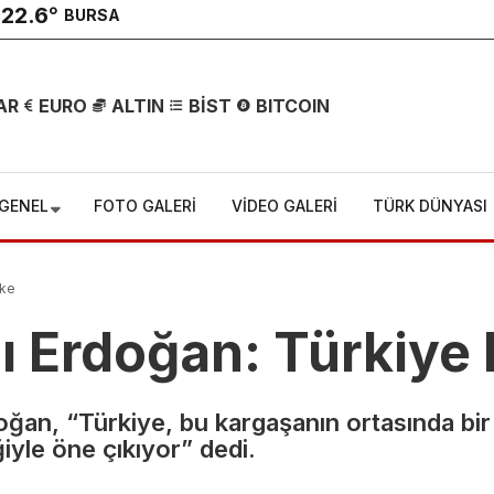
22.6
°
BURSA
AR
EURO
ALTIN
BİST
BITCOIN
4 yaşındaki
GENEL
FOTO GALERİ
VİDEO GALERİ
TÜRK DÜNYASI
çocuğun
ölümünde
lke
kan donduran
Erdoğan: Türkiye ki
gerçek!
n, “Türkiye, bu kargaşanın ortasında bir is
Katiliyle 3
ğiyle öne çıkıyor” dedi.
gün sonra