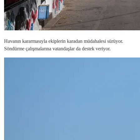
Havanın kararmasıyla ekiplerin karadan müdahalesi sürüyor.
Söndürme çalışmalarına vatandaşlar da destek veriyor.