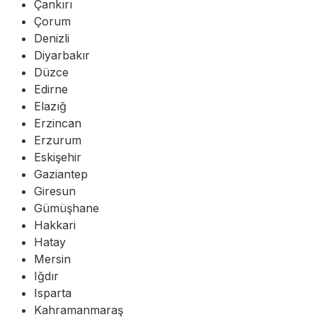
Çankırı
Çorum
Denizli
Diyarbakır
Düzce
Edirne
Elazığ
Erzincan
Erzurum
Eskişehir
Gaziantep
Giresun
Gümüşhane
Hakkari
Hatay
Mersin
Iğdır
Isparta
Kahramanmaraş