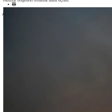
etkisiyle bölgedeki ormanlık alana sıçradı.
ABONE OL