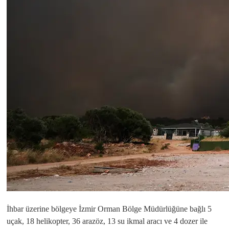
İhbar üzerine bölgeye İzmir Orman Bölge Müdürlüğüne bağlı 5
uçak, 18 helikopter, 36 arazöz, 13 su ikmal aracı ve 4 dozer ile