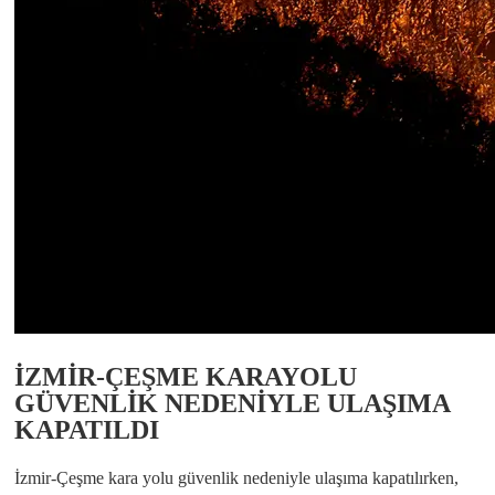
İZMİR-ÇEŞME KARAYOLU
GÜVENLİK NEDENİYLE ULAŞIMA
KAPATILDI
İzmir-Çeşme kara yolu güvenlik nedeniyle ulaşıma kapatılırken,