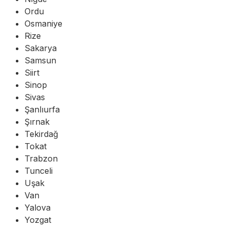
Ordu
Osmaniye
Rize
Sakarya
Samsun
Siirt
Sinop
Sivas
Şanlıurfa
Şırnak
Tekirdağ
Tokat
Trabzon
Tunceli
Uşak
Van
Yalova
Yozgat