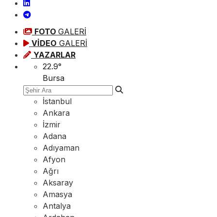
FOTO
GALERİ
VİDEO
GALERİ
YAZARLAR
22.9
°
Bursa
İstanbul
Ankara
İzmir
Adana
Adıyaman
Afyon
Ağrı
Aksaray
Amasya
Antalya