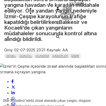
YILDIRIM
yangına havadan ve karadan müdahale
İZMİR
ediliyor. Öte yandan yangın nedeniyle
SAMSUN
İzmir-Çeşme karayolunun trafiğe
KIBRIS
kapatıldığı belirtilirken Balıkesir ve
Kocaeli’de çıkan yangınların
müdahaleler sonucunda kontrol altına
alındığı bildirildi.
Giriş: 02-07-2025 23:21
Kaynak: AA
GENEL
GÜNCEL
GÜNDEM
HABERLER
İZMİR
Ildır Mahallesi’ndeki ziraat alanında çıkan yangın, rüzgarın