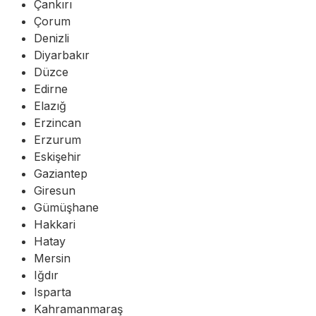
Çankırı
Çorum
Denizli
Diyarbakır
Düzce
Edirne
Elazığ
Erzincan
Erzurum
Eskişehir
Gaziantep
Giresun
Gümüşhane
Hakkari
Hatay
Mersin
Iğdır
Isparta
Kahramanmaraş