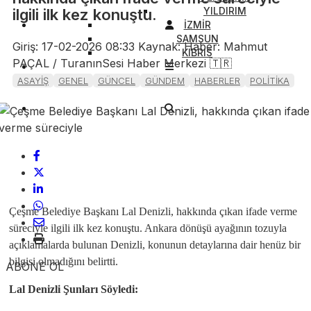
YILDIRIM
ilgili ilk kez konuştu.
İZMİR
SAMSUN
Giriş: 17-02-2026 08:33
Kaynak: Haber: Mahmut
KIBRIS
PAÇAL / TuranınSesi Haber Merkezi 🇹🇷
ASAYİŞ
GENEL
GÜNCEL
GÜNDEM
HABERLER
POLİTİKA
Çeşme Belediye Başkanı Lal Denizli, hakkında çıkan ifade verme
süreciyle ilgili ilk kez konuştu. Ankara dönüşü ayağının tozuyla
açıklamalarda bulunan Denizli, konunun detaylarına dair henüz bir
bilgisi olmadığını belirtti.
ABONE OL
Lal Denizli Şunları Söyledi: