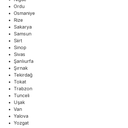
Ordu
Osmaniye
Rize
Sakarya
Samsun
Siirt
Sinop
Sivas
Şanlıurfa
Şırnak
Tekirdağ
Tokat
Trabzon
Tunceli
Uşak
Van
Yalova
Yozgat