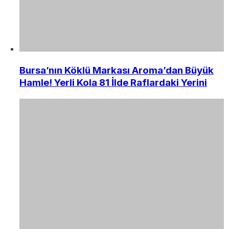
Bursa’nın Köklü Markası Aroma’dan Büyük
Hamle! Yerli Kola 81 İlde Raflardaki Yerini