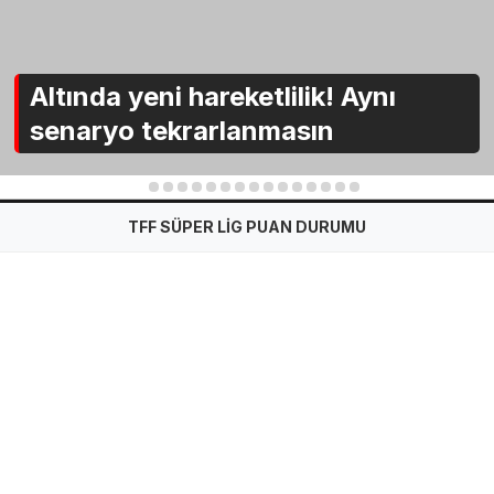
Altında yeni hareketlilik! Aynı
senaryo tekrarlanmasın
1
2
3
4
5
6
7
8
9
10
11
12
13
14
15
TFF SÜPER LİG PUAN DURUMU