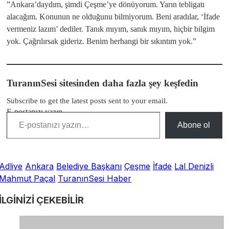
​”Ankara’daydım, şimdi Çeşme’ye dönüyorum. Yarın tebligatı
alacağım. Konunun ne olduğunu bilmiyorum. Beni aradılar, ‘İfade
vermeniz lazım’ dediler. Tanık mıyım, sanık mıyım, hiçbir bilgim
yok. Çağrılırsak gideriz. Benim herhangi bir sıkıntım yok.”
TuranınSesi sitesinden daha fazla şey keşfedin
Subscribe to get the latest posts sent to your email.
E-postanızı yazın…
Abone ol
Adliye
Ankara
Belediye Başkanı
Çeşme
İfade
Lal Denizli
Mahmut Paçal
TuranınSesi Haber
İLGİNİZİ
ÇEKEBİLİR