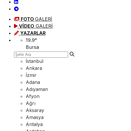
FOTO
GALERİ
VİDEO
GALERİ
YAZARLAR
19.9
°
Bursa
İstanbul
Ankara
İzmir
Adana
Adıyaman
Afyon
Ağrı
Aksaray
Amasya
Antalya