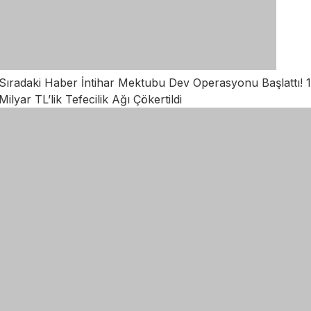
Sıradaki Haber
İntihar Mektubu Dev Operasyonu Başlattı! 1
Milyar TL’lik Tefecilik Ağı Çökertildi