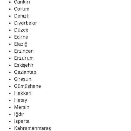
Çankırı
Çorum
Denizli
Diyarbakır
Düzce
Edirne
Elazığ
Erzincan
Erzurum
Eskişehir
Gaziantep
Giresun
Gümüşhane
Hakkari
Hatay
Mersin
Iğdır
Isparta
Kahramanmaraş