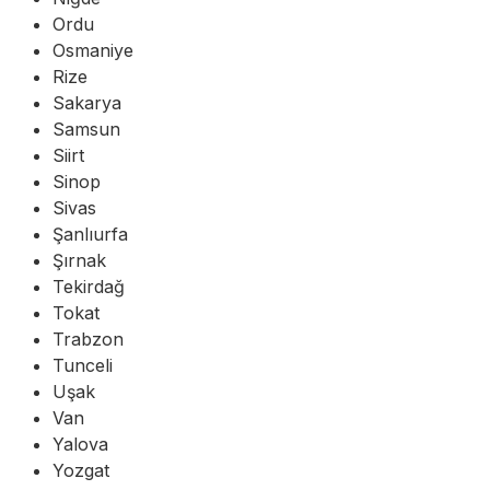
Ordu
Osmaniye
Rize
Sakarya
Samsun
Siirt
Sinop
Sivas
Şanlıurfa
Şırnak
Tekirdağ
Tokat
Trabzon
Tunceli
Uşak
Van
Yalova
Yozgat