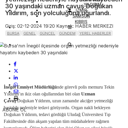
YILDIRIM
30 yaşındaki uzman çavuş Doğukan
İZMİR
Yıldırım, son yolculuğuna uğurlandı.
SAMSUN
KIBRIS
Giriş: 02-12-2024 19:20
Kaynak: HABER MERKEZI
BURSA
GENEL
GÜNCEL
GÜNDEM
YEREL HABERLER
İnegöl Emniyet Müdürlüğü
nde görevli polis memuru Tekin
Yıldırım’ın ikiz olan oğullarından biri olan
Uzman
Çavuş
Doğukan Yıldırım, uzun zamandır akciğer yetmezliği
hastalığı nedeniyle tedavi görüyordu. Organ nakli bekleyen
ABONE OL
Doğukan Yıldırım, tedavi gördüğü Uludağ Üniversitesi Tıp
Fakültesinde dün akşam yapılan tüm müdahalelere rağmen