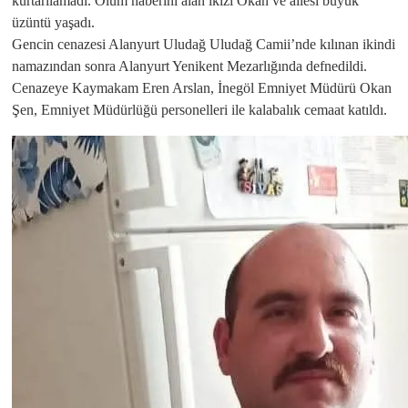
kurtarılamadı. Ölüm haberini alan ikizi Okan ve ailesi büyük
üzüntü yaşadı.
Gencin cenazesi Alanyurt Uludağ Uludağ Camii’nde kılınan ikindi
namazından sonra Alanyurt Yenikent Mezarlığında defnedildi.
Cenazeye Kaymakam Eren Arslan, İnegöl Emniyet Müdürü Okan
Şen, Emniyet Müdürlüğü personelleri ile kalabalık cemaat katıldı.