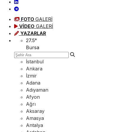
FOTO
GALERİ
VİDEO
GALERİ
YAZARLAR
27.5
°
Bursa
İstanbul
Ankara
İzmir
Adana
Adıyaman
Afyon
Ağrı
Aksaray
Amasya
Antalya