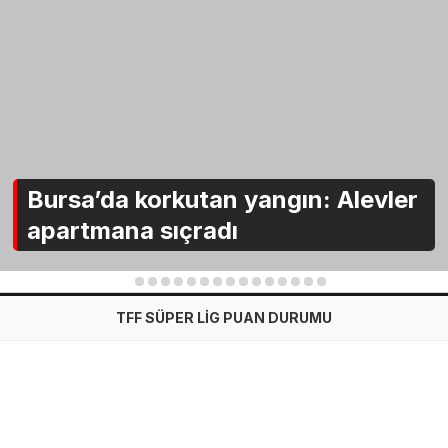
Bursa’da korkutan yangın: Alevler
apartmana sıçradı
1
2
3
4
5
6
7
8
9
10
11
12
13
14
15
TFF SÜPER LİG PUAN DURUMU