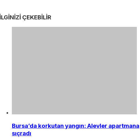
İLGİNİZİ
ÇEKEBİLİR
Bursa’da korkutan yangın: Alevler apartmana
sıçradı