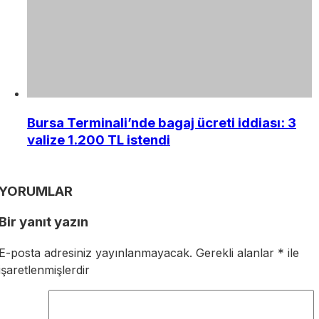
Bursa Terminali’nde bagaj ücreti iddiası: 3
valize 1.200 TL istendi
YORUMLAR
Bir yanıt yazın
E-posta adresiniz yayınlanmayacak.
Gerekli alanlar
*
ile
işaretlenmişlerdir