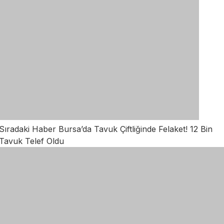
Sıradaki Haber
Bursa’da Tavuk Çiftliğinde Felaket! 12 Bin
Tavuk Telef Oldu