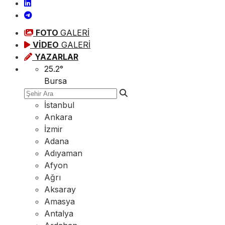
FOTO
GALERİ
VİDEO
GALERİ
YAZARLAR
25.2
°
Bursa
İstanbul
Ankara
İzmir
Adana
Adıyaman
Afyon
Ağrı
Aksaray
Amasya
Antalya