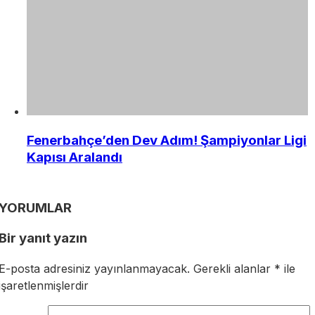
Fenerbahçe’den Dev Adım! Şampiyonlar Ligi
Kapısı Aralandı
YORUMLAR
Bir yanıt yazın
E-posta adresiniz yayınlanmayacak.
Gerekli alanlar
*
ile
işaretlenmişlerdir