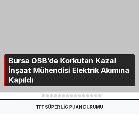
Bursa OSB’de Korkutan Kaza!
İnşaat Mühendisi Elektrik Akımına
Kapıldı
1
2
3
4
5
6
7
8
9
10
11
12
13
14
15
TFF SÜPER LİG PUAN DURUMU