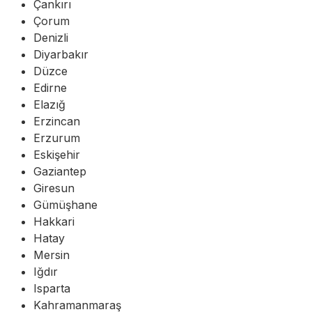
Çankırı
Çorum
Denizli
Diyarbakır
Düzce
Edirne
Elazığ
Erzincan
Erzurum
Eskişehir
Gaziantep
Giresun
Gümüşhane
Hakkari
Hatay
Mersin
Iğdır
Isparta
Kahramanmaraş