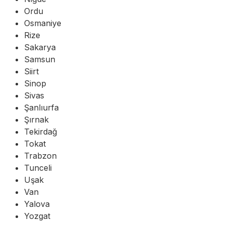
Ordu
Osmaniye
Rize
Sakarya
Samsun
Siirt
Sinop
Sivas
Şanlıurfa
Şırnak
Tekirdağ
Tokat
Trabzon
Tunceli
Uşak
Van
Yalova
Yozgat