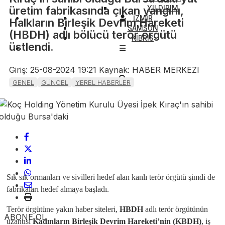
YILDIRIM
üretim fabrikasında çıkan yangını,
İZMİR
Halkların Birleşik Devrim Hareketi
SAMSUN
(HBDH) adlı bölücü terör örgütü
KIBRIS
üstlendi.
Giriş: 25-08-2024 19:21
Kaynak: HABER MERKEZI
GENEL
GÜNCEL
YEREL HABERLER
Sık sık ormanları ve sivilleri hedef alan kanlı terör örgütü şimdi de
fabrikaları hedef almaya başladı.
Terör örgütüne yakın haber siteleri,
HBDH
adlı terör örgütünün
ABONE OL
uzantısı
Kadınların Birleşik Devrim Hareketi’nin (KBDH)
, iş