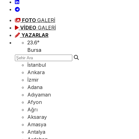
FOTO
GALERİ
VİDEO
GALERİ
YAZARLAR
23.6
°
Bursa
İstanbul
Ankara
İzmir
Adana
Adıyaman
Afyon
Ağrı
Aksaray
Amasya
Antalya