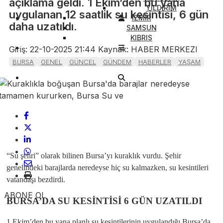
açıklama geldi. 1 Ekim’den bu yana
YILDIRIM
uygulanan 12 saatlik su kesintisi, 6 gün
İZMİR
daha uzatıldı.
SAMSUN
KIBRIS
Giriş: 22-10-2025 21:44
Kaynak: HABER MERKEZI
BURSA
GENEL
GÜNCEL
GÜNDEM
HABERLER
YAŞAM
“Su şehri” olarak bilinen Bursa’yı kuraklık vurdu. Şehir
genelindeki barajlarda neredeyse hiç su kalmazken, su kesintileri
vatandaşı bezdirdi.
ABONE OL
BURSA’DA SU KESİNTİSİ 6 GÜN UZATILDI
1 Ekim’den bu yana planlı su kesintilerinin uygulandığı Bursa’da