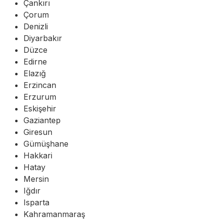
Çankırı
Çorum
Denizli
Diyarbakır
Düzce
Edirne
Elazığ
Erzincan
Erzurum
Eskişehir
Gaziantep
Giresun
Gümüşhane
Hakkari
Hatay
Mersin
Iğdır
Isparta
Kahramanmaraş