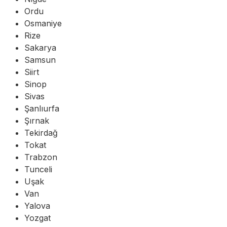
Ordu
Osmaniye
Rize
Sakarya
Samsun
Siirt
Sinop
Sivas
Şanlıurfa
Şırnak
Tekirdağ
Tokat
Trabzon
Tunceli
Uşak
Van
Yalova
Yozgat