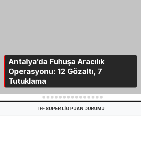
Antalya’da Fuhuşa Aracılık
Operasyonu: 12 Gözaltı, 7
Tutuklama
1
2
3
4
5
6
7
8
9
10
11
12
13
14
15
TFF SÜPER LİG PUAN DURUMU