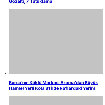
Gözaltı, 7 Tutuklama
Bursa’nın Köklü Markası Aroma’dan Büyük
Hamle! Yerli Kola 81 İlde Raflardaki Yerini