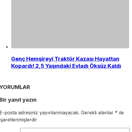
Genç Hemşireyi Traktör Kazası Hayattan
Kopardı! 2,5 Yaşındaki Evladı Öksüz Kaldı
YORUMLAR
Bir yanıt yazın
E-posta adresiniz yayınlanmayacak.
Gerekli alanlar
*
ile
işaretlenmişlerdir