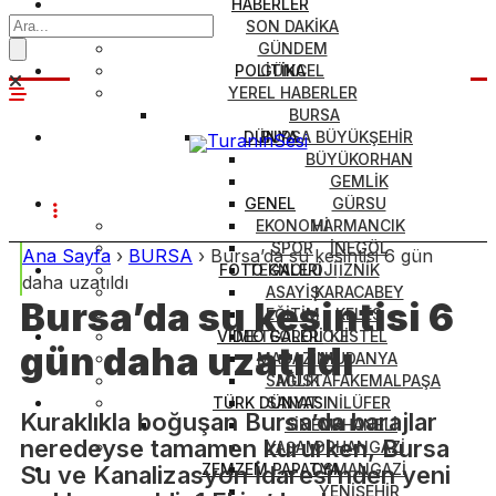
HABERLER
SON DAKİKA
GÜNDEM
POLİTİKA
GÜNCEL
YEREL HABERLER
BURSA
DÜNYA
BURSA BÜYÜKŞEHİR
BÜYÜKORHAN
GEMLİK
GENEL
GÜRSU
EKONOMİ
HARMANCIK
SPOR
İNEGÖL
Ana Sayfa
›
BURSA
›
Bursa’da su kesintisi 6 gün
FOTO GALERİ
TEKNOLOJİ
İZNİK
daha uzatıldı
ASAYİŞ
KARACABEY
Bursa’da su kesintisi 6
EĞİTİM
KELES
VİDEO GALERİ
METEOROLOJİ
KESTEL
gün daha uzatıldı
MAGAZİN
MUDANYA
SAĞLIK
MUSTAFAKEMALPAŞA
TÜRK DÜNYASI
SANAT
NİLÜFER
Kuraklıkla boğuşan Bursa’da barajlar
SİNEMA
ORHANELİ
neredeyse tamamen kururken, Bursa
YAŞAM
ORHANGAZİ
ZEMZEM PAPATYA
OSMANGAZİ
Su ve Kanalizasyon İdaresi’nden yeni
YENİŞEHİR