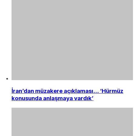
İran’dan müzakere açıklaması… ‘Hürmüz
konusunda anlaşmaya vardık’