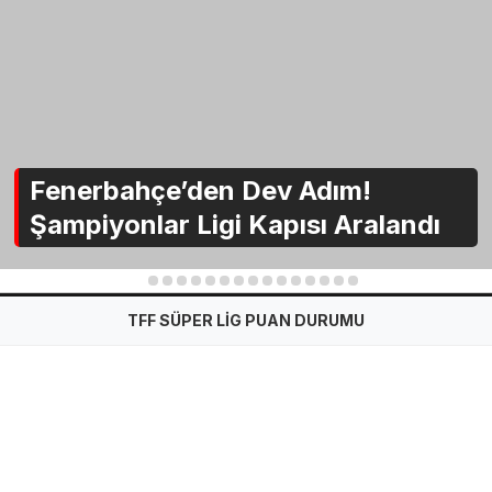
Fenerbahçe’den Dev Adım!
Şampiyonlar Ligi Kapısı Aralandı
1
2
3
4
5
6
7
8
9
10
11
12
13
14
15
TFF SÜPER LİG PUAN DURUMU