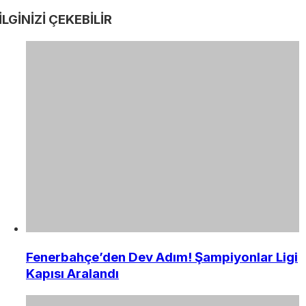
İLGİNİZİ
ÇEKEBİLİR
Fenerbahçe’den Dev Adım! Şampiyonlar Ligi
Kapısı Aralandı