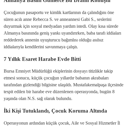
​Almanya Basını Günlerce Bu Dramı Konuştu
​Çocuğunun pasaportu ve kimlik kartlarının da çalındığını öne
süren acılı anne Rebecca S. ve anneannesi Gabi S., seslerini
duyurmak için sosyal medyadan yardım istedi. Olay kısa sürede
Almanya basınında geniş yankı uyandırırken, baba tarafı iddiaları
reddederek annenin uyuşturucu bağımlısı olduğu asılsız
iddialarıyla kendilerini savunmaya çalıştı.
​7 Yıllık Esaret Harabe Evde Bitti
​Bursa Emniyet Müdürlüğü ekiplerinin dosyayı titizlikle takip
etmesi sonucu, küçük çocuğun yıllardır babanın akrabaları
tarafından gizlendiği bilgisine ulaşıldı. Mustafakemalpaşa ilçesinde
tespit edilen bir harabe eve düzenlenen operasyonda, bugün 8
yaşında olan N.S. sağ olarak bulundu.
​İki Kişi Tutuklandı, Çocuk Koruma Altında
​Operasyonun ardından küçük çocuk, Aile ve Sosyal Hizmetler İl