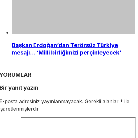
Başkan Erdoğan’dan Terörsüz Türkiye
mesajı… ‘Milli birliğimizi perçinleyecek’
YORUMLAR
Bir yanıt yazın
E-posta adresiniz yayınlanmayacak.
Gerekli alanlar
*
ile
işaretlenmişlerdir