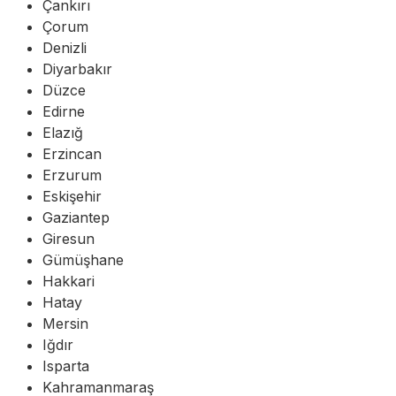
Çankırı
Çorum
Denizli
Diyarbakır
Düzce
Edirne
Elazığ
Erzincan
Erzurum
Eskişehir
Gaziantep
Giresun
Gümüşhane
Hakkari
Hatay
Mersin
Iğdır
Isparta
Kahramanmaraş