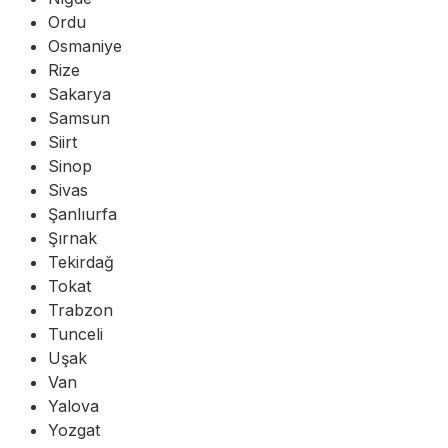
Ordu
Osmaniye
Rize
Sakarya
Samsun
Siirt
Sinop
Sivas
Şanlıurfa
Şırnak
Tekirdağ
Tokat
Trabzon
Tunceli
Uşak
Van
Yalova
Yozgat