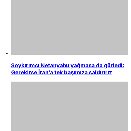
Soykırımcı Netanyahu yağmasa da gürledi:
Gerekirse İran’a tek başımıza saldırırız