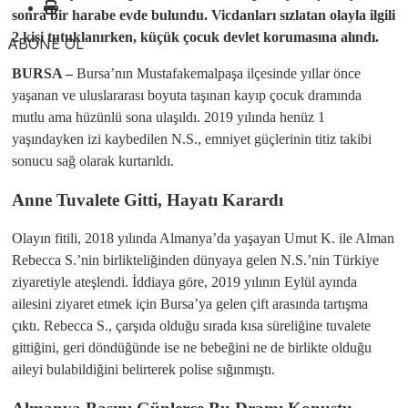
sonra bir harabe evde bulundu. Vicdanları sızlatan olayla ilgili
2 kişi tutuklanırken, küçük çocuk devlet korumasına alındı.
ABONE OL
BURSA –
Bursa’nın Mustafakemalpaşa ilçesinde yıllar önce
yaşanan ve uluslararası boyuta taşınan kayıp çocuk dramında
mutlu ama hüzünlü sona ulaşıldı. 2019 yılında henüz 1
yaşındayken izi kaybedilen N.S., emniyet güçlerinin titiz takibi
sonucu sağ olarak kurtarıldı.
​Anne Tuvalete Gitti, Hayatı Karardı
​Olayın fitili, 2018 yılında Almanya’da yaşayan Umut K. ile Alman
Rebecca S.’nin birlikteliğinden dünyaya gelen N.S.’nin Türkiye
ziyaretiyle ateşlendi. İddiaya göre, 2019 yılının Eylül ayında
ailesini ziyaret etmek için Bursa’ya gelen çift arasında tartışma
çıktı. Rebecca S., çarşıda olduğu sırada kısa süreliğine tuvalete
gittiğini, geri döndüğünde ise ne bebeğini ne de birlikte olduğu
aileyi bulabildiğini belirterek polise sığınmıştı.