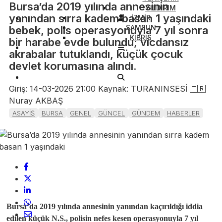
​Bursa’da 2019 yılında annesinin
YILDIRIM
yanından sırra kadem basan 1 yaşındaki
İZMİR
SAMSUN
bebek, polis operasyonuyla 7 yıl sonra
KIBRIS
bir harabe evde bulundu; vicdansız
akrabalar tutuklandı, küçük çocuk
devlet korumasına alındı.
Giriş: 14-03-2026 21:00
Kaynak: TURANINSESİ 🇹🇷
Nuray AKBAŞ
ASAYİŞ
BURSA
GENEL
GÜNCEL
GÜNDEM
HABERLER
Bursa’da 2019 yılında annesinin yanından kaçırıldığı iddia
edilen küçük N.S., polisin nefes kesen operasyonuyla 7 yıl