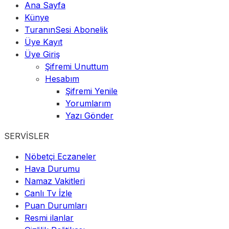
Ana Sayfa
Künye
TuranınSesi Abonelik
Üye Kayıt
Üye Giriş
Şifremi Unuttum
Hesabım
Şifremi Yenile
Yorumlarım
Yazı Gönder
SERVİSLER
Nöbetçi Eczaneler
Hava Durumu
Namaz Vakitleri
Canlı Tv İzle
Puan Durumları
Resmi ilanlar