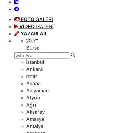
FOTO
GALERİ
VİDEO
GALERİ
YAZARLAR
20.7
°
Bursa
İstanbul
Ankara
İzmir
Adana
Adıyaman
Afyon
Ağrı
Aksaray
Amasya
Antalya