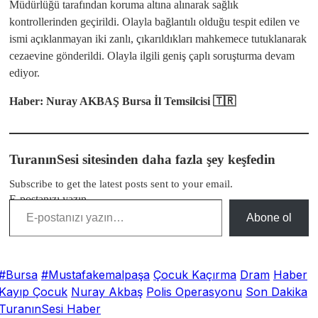
Müdürlüğü tarafından koruma altına alınarak sağlık
kontrollerinden geçirildi. Olayla bağlantılı olduğu tespit edilen ve
ismi açıklanmayan iki zanlı, çıkarıldıkları mahkemece tutuklanarak
cezaevine gönderildi. Olayla ilgili geniş çaplı soruşturma devam
ediyor.
Haber: Nuray AKBAŞ
Bursa İl Temsilcisi 🇹🇷
TuranınSesi sitesinden daha fazla şey keşfedin
Subscribe to get the latest posts sent to your email.
E-postanızı yazın…
Abone ol
#Bursa
#Mustafakemalpaşa
Çocuk Kaçırma
Dram
Haber
Kayıp Çocuk
Nuray Akbaş
Polis Operasyonu
Son Dakika
TuranınSesi Haber