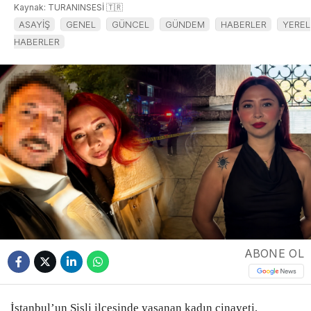
Kaynak: TURANINSESİ 🇹🇷
ASAYİŞ
GENEL
GÜNCEL
GÜNDEM
HABERLER
YEREL
HABERLER
ABONE OL
İstanbul’un Şişli ilçesinde yaşanan kadın cinayeti,