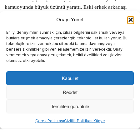
kamuoyunda büyük üzüntü yarattı. Eski erkek arkadaşı
tarafından silahlı saldırıya uğrayan 26 yaşındaki N.M.Ş.,
Onayı Yönet
kaldırıldığı hastanede doktorların tüm müdahalelerine
rağmen yaşamını yitirdi. Olayın ardından başlatılan
En iyi deneyimleri sunmak için, cihaz bilgilerini saklamak ve/veya
bunlara erişmek amacıyla çerezler gibi teknolojiler kullanıyoruz. Bu
soruşturmada, cinayet şüphelisinin daha önce de benzer
teknolojilere izin vermek, bu sitedeki tarama davranışı veya
bir suçtan hüküm giydiği ortaya çıktı.
benzersiz kimlikler gibi verileri işlememize izin verecektir. Onay
vermemek veya onayı geri çekmek, belirli özellikleri ve işlevleri
olumsuz etkileyebilir.
Eski sevgilisi tarafından silahlı
saldırıya uğradı
Kabul et
Reddet
Olay, gece saatlerinde Mecidiyeköy Mahallesi’nde
meydana geldi. İddiaya göre sağlık kontrolünün ardından
Tercihleri görüntüle
nöbetçi eczaneye giden genç kadın, eski erkek arkadaşı
Abone ol
Çerez Politikası
Gizlilik Politikası
Künye
N.I. ile karşılaştı. Şüphelinin burada silahla ateş açması
sonucu ağır yaralanan N.M.Ş. için çevredeki vatandaşların
ihbarı üzerine olay yerine polis ve sağlık ekipleri sevk