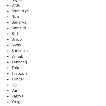
Ordu
Osmaniye
Rize
Sakarya
Samsun
Siirt
Sinop
Sivas
Şanlıurfa
Şırnak
Tekirdağ
Tokat
Trabzon
Tunceli
Uşak
Van
Yalova
Yozgat