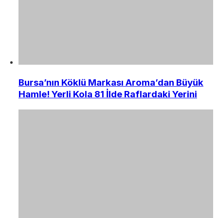
Bursa’nın Köklü Markası Aroma’dan Büyük
Hamle! Yerli Kola 81 İlde Raflardaki Yerini