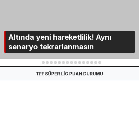
Altında yeni hareketlilik! Aynı
senaryo tekrarlanmasın
1
2
3
4
5
6
7
8
9
10
11
12
13
14
15
TFF SÜPER LİG PUAN DURUMU