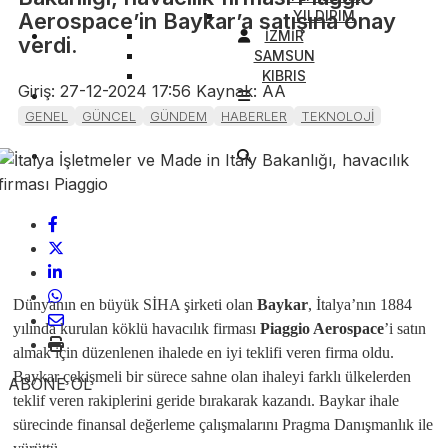
YILDIRIM
Aerospace’in Baykar’a satışına onay
İZMİR
verdi.
SAMSUN
KIBRIS
Giriş: 27-12-2024 17:56
Kaynak: AA
GENEL
GÜNCEL
GÜNDEM
HABERLER
TEKNOLOJİ
Dünyanın en büyük SİHA şirketi olan
Baykar
, İtalya’nın 1884
yılında kurulan köklü havacılık firması
Piaggio Aerospace
’i satın
almak için düzenlenen ihalede en iyi teklifi veren firma oldu.
Baykar çekişmeli bir sürece sahne olan ihaleyi farklı ülkelerden
ABONE OL
teklif veren rakiplerini geride bırakarak kazandı. Baykar ihale
sürecinde finansal değerleme çalışmalarını Pragma Danışmanlık ile