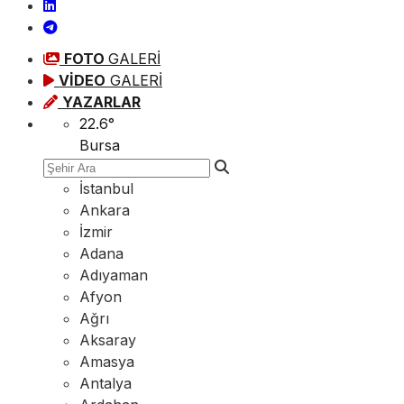
FOTO
GALERİ
VİDEO
GALERİ
YAZARLAR
22.6
°
Bursa
İstanbul
Ankara
İzmir
Adana
Adıyaman
Afyon
Ağrı
Aksaray
Amasya
Antalya