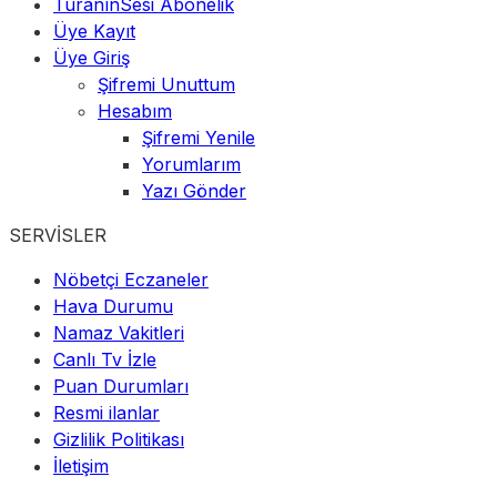
TuranınSesi Abonelik
Üye Kayıt
Üye Giriş
Şifremi Unuttum
Hesabım
Şifremi Yenile
Yorumlarım
Yazı Gönder
SERVİSLER
Nöbetçi Eczaneler
Hava Durumu
Namaz Vakitleri
Canlı Tv İzle
Puan Durumları
Resmi ilanlar
Gizlilik Politikası
İletişim