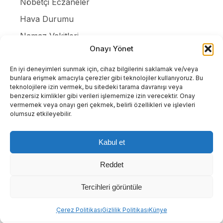
Nöbetçi Eczaneler
Hava Durumu
Namaz Vakitleri
Onayı Yönet
Canlı Tv İzle
Puan Durumları
En iyi deneyimleri sunmak için, cihaz bilgilerini saklamak ve/veya
bunlara erişmek amacıyla çerezler gibi teknolojiler kullanıyoruz. Bu
Resmi ilanlar
teknolojilere izin vermek, bu sitedeki tarama davranışı veya
benzersiz kimlikler gibi verileri işlememize izin verecektir. Onay
Gizlilik Politikası
vermemek veya onayı geri çekmek, belirli özellikleri ve işlevleri
olumsuz etkileyebilir.
İletişim
Kabul et
Tüm Hakları Saklıdır. |
WordPress Haber Teması
Reddet
Tercihleri görüntüle
Abone ol
Çerez Politikası
Gizlilik Politikası
Künye