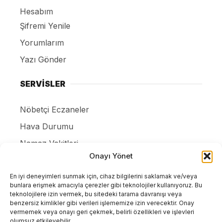
Hesabım
Şifremi Yenile
Yorumlarım
Yazı Gönder
SERVİSLER
Nöbetçi Eczaneler
Hava Durumu
Namaz Vakitleri
Onayı Yönet
Canlı Tv İzle
Puan Durumları
En iyi deneyimleri sunmak için, cihaz bilgilerini saklamak ve/veya
bunlara erişmek amacıyla çerezler gibi teknolojiler kullanıyoruz. Bu
Resmi ilanlar
teknolojilere izin vermek, bu sitedeki tarama davranışı veya
benzersiz kimlikler gibi verileri işlememize izin verecektir. Onay
Gizlilik Politikası
vermemek veya onayı geri çekmek, belirli özellikleri ve işlevleri
olumsuz etkileyebilir.