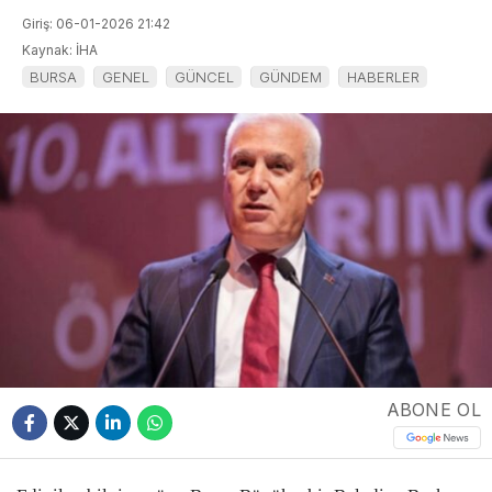
Giriş: 06-01-2026 21:42
Kaynak: İHA
BURSA
GENEL
GÜNCEL
GÜNDEM
HABERLER
ABONE OL