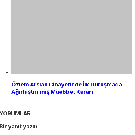
Özlem Arslan Cinayetinde İlk Duruşmada
Ağırlaştırılmış Müebbet Kararı
YORUMLAR
Bir yanıt yazın