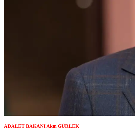
ADALET BAKANI Akın GÜRLEK