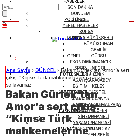
HABERLER
SON DAKİKA
GÜNDEM
POLİTİKA
GÜNCEL
YEREL HABERLER
BURSA
DÜNYA
BURSA BÜYÜKŞEHİR
BÜYÜKORHAN
GEMLİK
GENEL
GÜRSU
EKONOMİ
HARMANCIK
SPOR
İNEGÖL
Ana Sayfa
›
GÜNCEL
›
Bakan Gürlek’ten Amor’a sert
FOTO GALERİ
TEKNOLOJİ
İZNİK
çıkış: “Kimse Türk mahkemelerine parmak
ASAYİŞ
KARACABEY
sallayamaz”
EĞİTİM
KELES
Bakan Gürlek’ten
VİDEO GALERİ
METEOROLOJİ
KESTEL
MAGAZİN
MUDANYA
Amor’a sert çıkış:
SAĞLIK
MUSTAFAKEMALPAŞA
TÜRK DÜNYASI
SANAT
NİLÜFER
“Kimse Türk
SİNEMA
ORHANELİ
YAŞAM
ORHANGAZİ
mahkemelerine
ZEMZEM PAPATYA
OSMANGAZİ
YENİŞEHİR