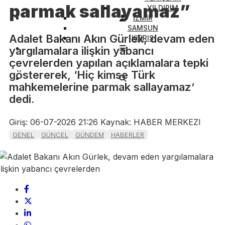
parmak sallayamaz”
YILDIRIM
İZMİR
SAMSUN
Adalet Bakanı Akın Gürlek, devam eden
KIBRIS
yargılamalara ilişkin yabancı
çevrelerden yapılan açıklamalara tepki
göstererek, ‘Hiç kimse Türk
mahkemelerine parmak sallayamaz’
dedi.
Giriş: 06-07-2026 21:26
Kaynak: HABER MERKEZI
GENEL
GÜNCEL
GÜNDEM
HABERLER