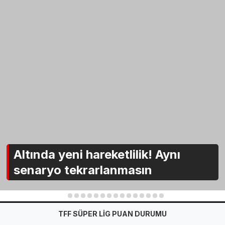
Altında yeni hareketlilik! Aynı
senaryo tekrarlanmasın
1
2
3
4
5
6
7
8
9
10
11
12
13
14
15
TFF SÜPER LİG PUAN DURUMU