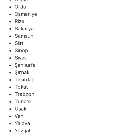
Ordu
Osmaniye
Rize
Sakarya
Samsun
Siirt
Sinop
Sivas
Şanlıurfa
Şırnak
Tekirdağ
Tokat
Trabzon
Tunceli
Uşak
Van
Yalova
Yozgat