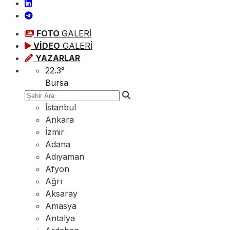
FOTO
GALERİ
VİDEO
GALERİ
YAZARLAR
22.3
°
Bursa
İstanbul
Ankara
İzmir
Adana
Adıyaman
Afyon
Ağrı
Aksaray
Amasya
Antalya