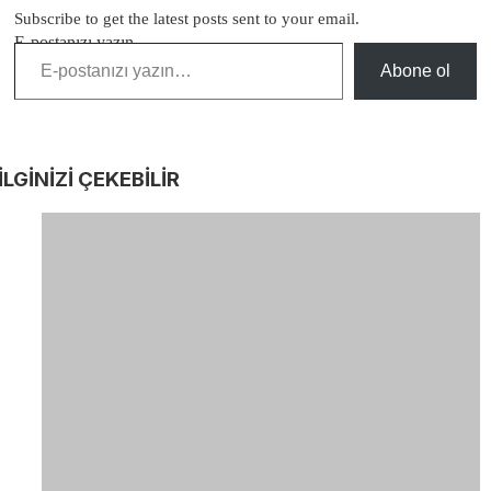
Subscribe to get the latest posts sent to your email.
E-postanızı yazın…
Abone ol
İLGİNİZİ
ÇEKEBİLİR