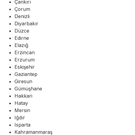
Çankırı
Çorum
Denizli
Diyarbakır
Düzce
Edirne
Elazığ
Erzincan
Erzurum
Eskişehir
Gaziantep
Giresun
Gümüşhane
Hakkari
Hatay
Mersin
Iğdır
Isparta
Kahramanmaraş