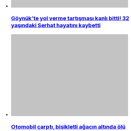
Göynük’te yol verme tartışması kanlı bitti! 32
yaşındaki Serhat hayatını kaybetti
Otomobil çarptı, bisikletli ağacın altında ölü