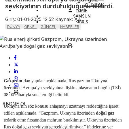
YILDIRIM
sevkiyatının durdurulduğunu bildirdi.
İZMİR
SAMSUN
Giriş: 01-01-2025 12:52
Kaynak: AA
KIBRIS
DÜNYA
GENEL
GÜNCEL
HABERLER
Gazprom
‘dan yapılan açıklamada, Rus gazının Ukrayna
üzerinden Avrupa’ya sevkiyatına ilişkin anlaşmanın bugün (TSİ)
08.00 itibarıyla sona erdiği belirtildi.
ABONE OL
Ukrayna’nın söz konusu anlaşmayı uzatmayı reddettiğine işaret
edilen açıklamada, “Gazprom, Ukrayna üzerinden
doğal gaz
tedarik etme fırsatından mahrum bırakılmıştır. Ukrayna üzerinden
Rus doğal gazı sevkiyatı gerçekleştirilmiyor.” ifadelerine yer