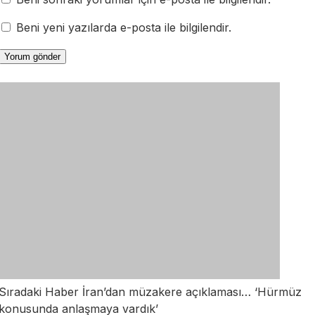
Beni yeni yazılarda e-posta ile bilgilendir.
Sıradaki Haber
İran’dan müzakere açıklaması… ‘Hürmüz
konusunda anlaşmaya vardık’