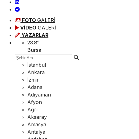
FOTO
GALERİ
VİDEO
GALERİ
YAZARLAR
23.8
°
Bursa
İstanbul
Ankara
İzmir
Adana
Adıyaman
Afyon
Ağrı
Aksaray
Amasya
Antalya