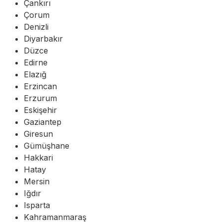
Çankırı
Çorum
Denizli
Diyarbakır
Düzce
Edirne
Elazığ
Erzincan
Erzurum
Eskişehir
Gaziantep
Giresun
Gümüşhane
Hakkari
Hatay
Mersin
Iğdır
Isparta
Kahramanmaraş