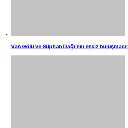
Van Gölü ve Süphan Dağı’nın eşsiz buluşması!