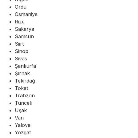
Ordu
Osmaniye
Rize
Sakarya
Samsun
Siirt
Sinop
Sivas
Şanlıurfa
Şırnak
Tekirdağ
Tokat
Trabzon
Tunceli
Uşak
Van
Yalova
Yozgat