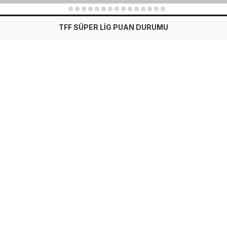
1
2
3
4
5
6
7
8
9
10
11
12
13
14
15
TFF SÜPER LİG PUAN DURUMU