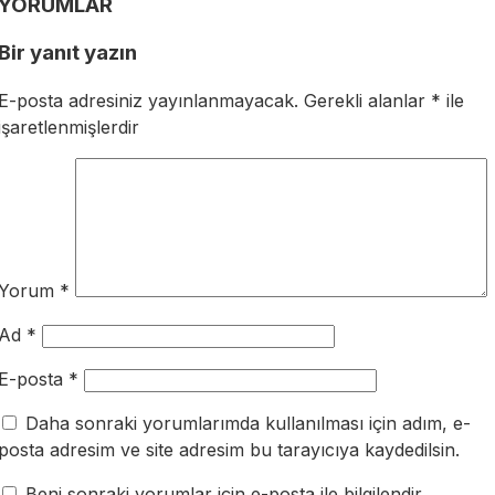
YORUMLAR
Bir yanıt yazın
E-posta adresiniz yayınlanmayacak.
Gerekli alanlar
*
ile
işaretlenmişlerdir
Yorum
*
Ad
*
E-posta
*
Daha sonraki yorumlarımda kullanılması için adım, e-
posta adresim ve site adresim bu tarayıcıya kaydedilsin.
Beni sonraki yorumlar için e-posta ile bilgilendir.