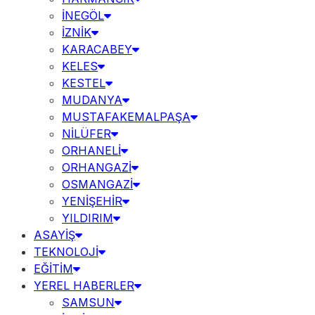
İNEGÖL
İZNİK
KARACABEY
KELES
KESTEL
MUDANYA
MUSTAFAKEMALPAŞA
NİLÜFER
ORHANELİ
ORHANGAZİ
OSMANGAZİ
YENİŞEHİR
YILDIRIM
ASAYİŞ
TEKNOLOJİ
EĞİTİM
YEREL HABERLER
SAMSUN