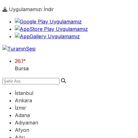
Uygulamamızı İndir
26.1
°
Bursa
İstanbul
Ankara
İzmir
Adana
Adıyaman
Afyon
Ağrı