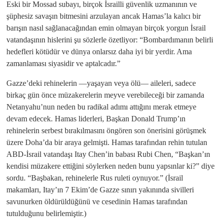
Eski bir Mossad subayı, birçok İsrailli güvenlik uzmanının ve
şüphesiz savaşın bitmesini arzulayan ancak Hamas’la kalıcı bir
barışın nasıl sağlanacağından emin olmayan birçok yorgun İsrail
vatandaşının hislerini şu sözlerle özetliyor: “Bombardımanın belirli
hedefleri kötüdür ve dünya onlarsız daha iyi bir yerdir. Ama
zamanlaması siyasidir ve aptalcadır.”
Gazze’deki rehinelerin —yaşayan veya ölü— aileleri, sadece
birkaç gün önce müzakerelerin meyve verebileceği bir zamanda
Netanyahu’nun neden bu radikal adımı attığını merak etmeye
devam edecek. Hamas liderleri, Başkan Donald Trump’ın
rehinelerin serbest bırakılmasını öngören son önerisini görüşmek
üzere Doha’da bir araya gelmişti. Hamas tarafından rehin tutulan
ABD-İsrail vatandaşı Itay Chen’in babası Rubi Chen, “Başkan’ın
kendisi müzakere ettiğini söylerken neden bunu yapsınlar ki?” diye
sordu. “Başbakan, rehinelerle Rus ruleti oynuyor.” (İsrail
makamları, Itay’ın 7 Ekim’de Gazze sınırı yakınında sivilleri
savunurken öldürüldüğünü ve cesedinin Hamas tarafından
tutulduğunu belirlemiştir.)