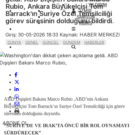
YILDIRIM
Rubio, Ankara Büyükelçisi Tom
İZMİR
Barrack’ın Suriye Özel Temsilciliği
SAMSUN
görev süresinin dolduğunu bildirdi.
KIBRIS
Giriş: 30-05-2026 18:33
Kaynak: HABER MERKEZI
DÜNYA
GENEL
GÜNCEL
GÜNDEM
HABERLER
ABD Dışişleri Bakanı Marco Rubio ,ABD’nin Ankara
Büyükelçisi Tom Barrack’ın Suriye Özel Temsilciliği için görev
süresinin dolduğunu duyurdu.
ABONE OL
“SURİYE’DE VE IRAK’TA ÖNCÜ BİR ROL OYNAMAYI
SÜRDÜRECEK”