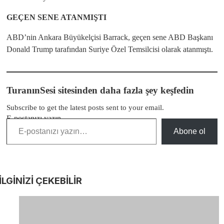
GEÇEN SENE ATANMIŞTI
ABD’nin Ankara Büyükelçisi Barrack, geçen sene ABD Başkanı
Donald Trump tarafından Suriye Özel Temsilcisi olarak atanmıştı.
TuranınSesi sitesinden daha fazla şey keşfedin
Subscribe to get the latest posts sent to your email.
E-postanızı yazın…
Abone ol
İLGİNİZİ
ÇEKEBİLİR