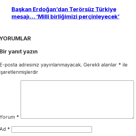
Başkan Erdoğan’dan Terörsüz Türkiye
mesajı… ‘Milli birliğimizi perçinleyecek’
YORUMLAR
Bir yanıt yazın
E-posta adresiniz yayınlanmayacak.
Gerekli alanlar
*
ile
işaretlenmişlerdir
Yorum
*
Ad
*