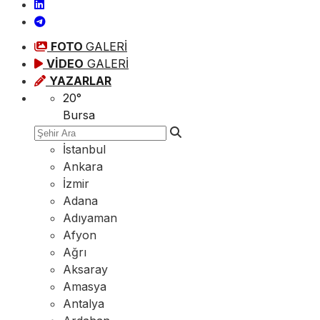
FOTO
GALERİ
VİDEO
GALERİ
YAZARLAR
20
°
Bursa
İstanbul
Ankara
İzmir
Adana
Adıyaman
Afyon
Ağrı
Aksaray
Amasya
Antalya