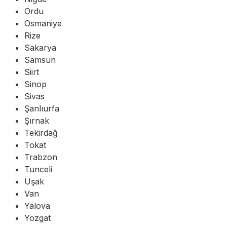
Ordu
Osmaniye
Rize
Sakarya
Samsun
Siirt
Sinop
Sivas
Şanlıurfa
Şırnak
Tekirdağ
Tokat
Trabzon
Tunceli
Uşak
Van
Yalova
Yozgat