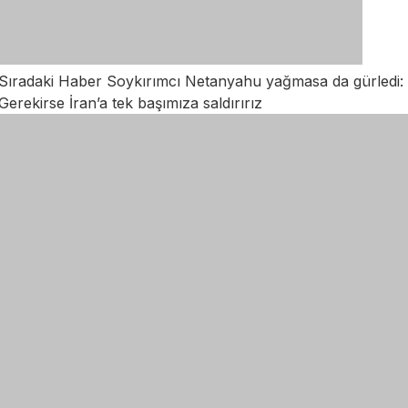
Sıradaki Haber
Soykırımcı Netanyahu yağmasa da gürledi:
Gerekirse İran’a tek başımıza saldırırız