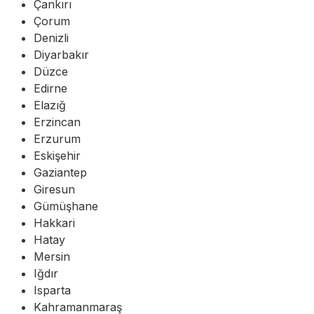
Çankırı
Çorum
Denizli
Diyarbakır
Düzce
Edirne
Elazığ
Erzincan
Erzurum
Eskişehir
Gaziantep
Giresun
Gümüşhane
Hakkari
Hatay
Mersin
Iğdır
Isparta
Kahramanmaraş