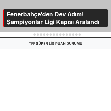
Fenerbahçe’den Dev Adım!
Şampiyonlar Ligi Kapısı Aralandı
1
2
3
4
5
6
7
8
9
10
11
12
13
14
15
TFF SÜPER LİG PUAN DURUMU