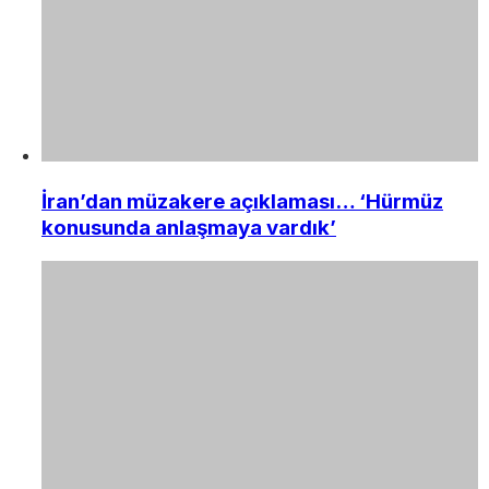
İran’dan müzakere açıklaması… ‘Hürmüz
konusunda anlaşmaya vardık’