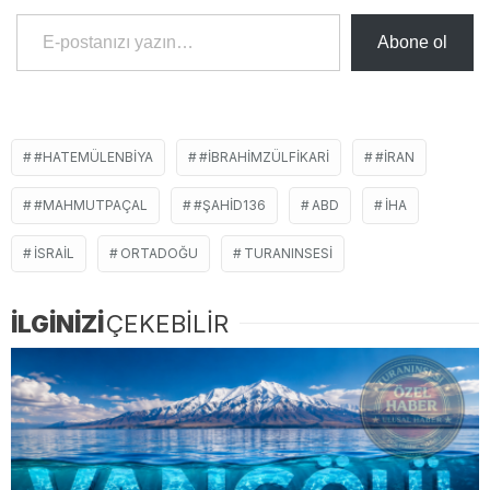
E-postanızı yazın…
Abone ol
#HATEMÜLENBIYA
#İBRAHIMZÜLFIKARI
#İRAN
#MAHMUTPAÇAL
#ŞAHID136
ABD
İHA
İSRAIL
ORTADOĞU
TURANINSESI
İLGİNİZİ
ÇEKEBİLİR