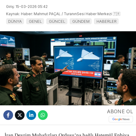
Giriş: 15-03-2026 05:42
Kaynak: Haber: Mahmut PAÇAL / TuranınSesi Haber Merkezi 🇹🇷
DÜNYA
GENEL
GÜNCEL
GÜNDEM
HABERLER
ABONE OL
İran Devrim Muhafızları Ordusu’na bağlı Hatemül Enbiya