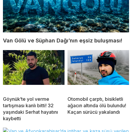
Van Gölü ve Süphan Dağı’nın eşsiz buluşması!
Göynük’te yol verme
Otomobil çarptı, bisikletli
tartışması kanlı bitti! 32
ağacın altında ölü bulundu!
yaşındaki Serhat hayatını
Kaçan sürücü yakalandı
kaybetti