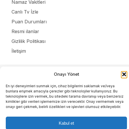
Namaz Vakitleri
Canlı Tv İzle
Puan Durumları
Resmi ilanlar
Gizlilik Politikası
İletişim
Onayı Yönet
Tüm Hakları Saklıdır. |
WordPress Haber Teması
En iyi deneyimleri sunmak için, cihaz bilgilerini saklamak ve/veya
bunlara erişmek amacıyla çerezler gibi teknolojiler kullanıyoruz. Bu
teknolojilere izin vermek, bu sitedeki tarama davranışı veya benzersiz
kimlikler gibi verileri işlememize izin verecektir. Onay vermemek veya
onayı geri çekmek, belirli özellikleri ve işlevleri olumsuz etkileyebilir.
Kabul et