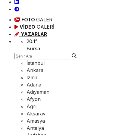
FOTO
GALERİ
VİDEO
GALERİ
YAZARLAR
20.1
°
Bursa
İstanbul
Ankara
İzmir
Adana
Adıyaman
Afyon
Ağrı
Aksaray
Amasya
Antalya