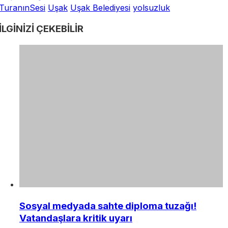
TuranınSesi
Uşak
Uşak Belediyesi
yolsuzluk
İLGİNİZİ
ÇEKEBİLİR
Sosyal medyada sahte diploma tuzağı!
Vatandaşlara kritik uyarı