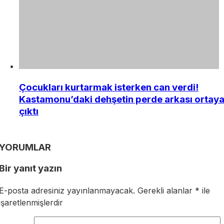
Çocukları kurtarmak isterken can verdi!
Kastamonu’daki dehşetin perde arkası ortay
çıktı
YORUMLAR
Bir yanıt yazın
E-posta adresiniz yayınlanmayacak.
Gerekli alanlar
*
ile
işaretlenmişlerdir