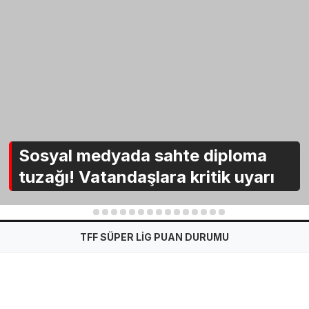
Sosyal medyada sahte diploma
tuzağı! Vatandaşlara kritik uyarı
1
2
3
4
5
6
7
8
9
10
11
12
13
14
15
TFF SÜPER LİG PUAN DURUMU