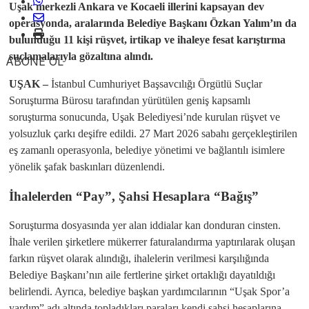
Uşak merkezli Ankara ve Kocaeli illerini kapsayan dev
operasyonda, aralarında Belediye Başkanı Özkan Yalım’ın da
bulunduğu 11 kişi rüşvet, irtikap ve ihaleye fesat karıştırma
suçlamalarıyla gözaltına alındı.
ABONE OL
UŞAK –
İstanbul Cumhuriyet Başsavcılığı Örgütlü Suçlar
Soruşturma Bürosu tarafından yürütülen geniş kapsamlı
soruşturma sonucunda, Uşak Belediyesi’nde kurulan rüşvet ve
yolsuzluk çarkı deşifre edildi. 27 Mart 2026 sabahı gerçekleştirilen
eş zamanlı operasyonla, belediye yönetimi ve bağlantılı isimlere
yönelik şafak baskınları düzenlendi.
İhalelerden “Pay”, Şahsi Hesaplara “Bağış”
​Soruşturma dosyasında yer alan iddialar kan donduran cinsten.
İhale verilen şirketlere mükerrer faturalandırma yaptırılarak oluşan
farkın rüşvet olarak alındığı, ihalelerin verilmesi karşılığında
Belediye Başkanı’nın aile fertlerine şirket ortaklığı dayatıldığı
belirlendi. Ayrıca, belediye başkan yardımcılarının “Uşak Spor’a
yardım” adı altında topladıkları paraları kendi şahsi hesaplarına