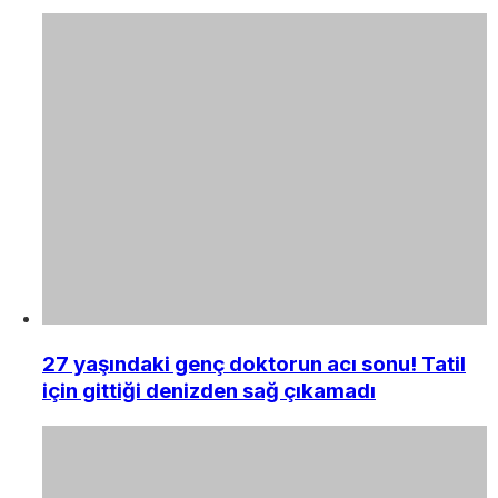
27 yaşındaki genç doktorun acı sonu! Tatil
için gittiği denizden sağ çıkamadı