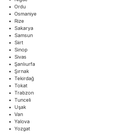
Ordu
Osmaniye
Rize
Sakarya
Samsun
Siirt
Sinop
Sivas
Şanlıurfa
Şırnak
Tekirdağ
Tokat
Trabzon
Tunceli
Uşak
Van
Yalova
Yozgat