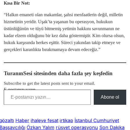
Kısa Bir Not:
“Halkın emaneti olan makamlar, şahsi menfaatlerin değil, milletin
hizmetinin yeridir. Uşak’ta yaşanan bu operasyon, hukukun
üstünlüğünün ve tüyü bitmemiş yetimin hakkını savunmanın ne
kadar elzem olduğunu bir kez daha göstermiştir. Kim olursa olsun,
hukuk karşısında herkes eşittir. Süreci yakından takip etmeye ve
gerçekleri karanlıkta bırakmamaya devam edeceğiz.”
TuranınSesi sitesinden daha fazla şey keşfedin
Subscribe to get the latest posts sent to your email.
E-postanızı yazın…
Abone ol
gözaltı
Haber
ihaleye fesat
irtikap
İstanbul Cumhuriyet
Başsavcılığı
Özkan Yalım
rüşvet operasyonu
Son Dakika