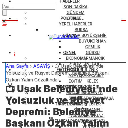
HABERLER
SON DAKİKA
GÜNDEM
POLİTİKA
GÜNCEL
YEREL HABERLER
BURSA
DÜNYA
BURSA BÜYÜKŞEHİR
BÜYÜKORHAN
GEMLİK
GENEL
GÜRSU
EKONOMİ
HARMANCIK
SPOR
İNEGÖL
Ana Sayfa
›
ASAYİŞ
›
​📺 Uşak Belediyesi’nde
FOTO GALERİ
TEKNOLOJİ
İZNİK
Yolsuzluk ve Rüşvet Depremi: Belediye Başkanı
ASAYİŞ
KARACABEY
Özkan Yalım Gözaltında!
EĞİTİM
KELES
​📺 Uşak Belediyesi’nde
VİDEO GALERİ
METEOROLOJİ
KESTEL
MAGAZİN
MUDANYA
Yolsuzluk ve Rüşvet
SAĞLIK
MUSTAFAKEMALPAŞA
TÜRK DÜNYASI
SANAT
NİLÜFER
Depremi: Belediye
SİNEMA
ORHANELİ
YAŞAM
ORHANGAZİ
Başkanı Özkan Yalım
ZEMZEM PAPATYA
OSMANGAZİ
YENİŞEHİR