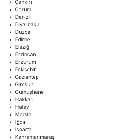
Çankırı
Çorum
Denizli
Diyarbakır
Düzce
Edirne
Elazığ
Erzincan
Erzurum
Eskişehir
Gaziantep
Giresun
Gümüşhane
Hakkari
Hatay
Mersin
Iğdır
Isparta
Kahramanmaraş