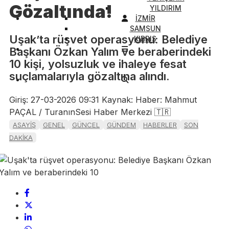
Gözaltında!
YILDIRIM
İZMİR
SAMSUN
Uşak’ta rüşvet operasyonu: Belediye
KIBRIS
Başkanı Özkan Yalım ve beraberindeki
10 kişi, yolsuzluk ve ihaleye fesat
suçlamalarıyla gözaltına alındı.
Giriş: 27-03-2026 09:31
Kaynak: Haber: Mahmut
PAÇAL / TuranınSesi Haber Merkezi 🇹🇷
ASAYİŞ
GENEL
GÜNCEL
GÜNDEM
HABERLER
SON
DAKİKA