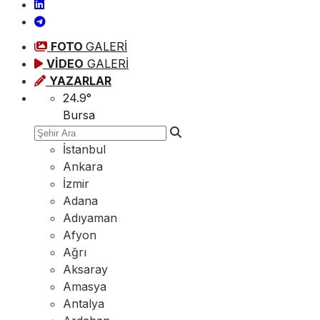
FOTO
GALERİ
VİDEO
GALERİ
YAZARLAR
24.9
°
Bursa
İstanbul
Ankara
İzmir
Adana
Adıyaman
Afyon
Ağrı
Aksaray
Amasya
Antalya