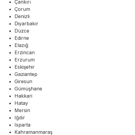
Çankırı
Çorum
Denizli
Diyarbakır
Düzce
Edirne
Elazığ
Erzincan
Erzurum
Eskişehir
Gaziantep
Giresun
Gümüşhane
Hakkari
Hatay
Mersin
Iğdır
Isparta
Kahramanmaraş