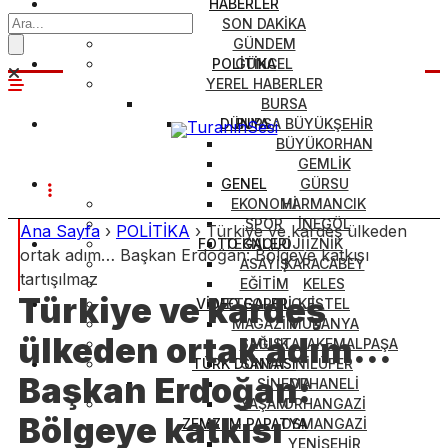
HABERLER
SON DAKİKA
GÜNDEM
POLİTİKA
GÜNCEL
YEREL HABERLER
BURSA
DÜNYA
BURSA BÜYÜKŞEHİR
BÜYÜKORHAN
GEMLİK
GENEL
GÜRSU
EKONOMİ
HARMANCIK
SPOR
İNEGÖL
Ana Sayfa
›
POLİTİKA
›
Türkiye ve kardeş ülkeden
FOTO GALERİ
TEKNOLOJİ
İZNİK
ortak adım… Başkan Erdoğan: Bölgeye katkısı
ASAYİŞ
KARACABEY
tartışılmaz
EĞİTİM
KELES
Türkiye ve kardeş
VİDEO GALERİ
METEOROLOJİ
KESTEL
MAGAZİN
MUDANYA
ülkeden ortak adım…
SAĞLIK
MUSTAFAKEMALPAŞA
TÜRK DÜNYASI
SANAT
NİLÜFER
Başkan Erdoğan:
SİNEMA
ORHANELİ
YAŞAM
ORHANGAZİ
Bölgeye katkısı
ZEMZEM PAPATYA
OSMANGAZİ
YENİŞEHİR