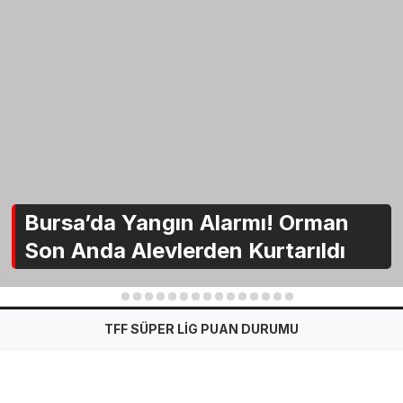
Bursa’da Yangın Alarmı! Orman
Son Anda Alevlerden Kurtarıldı
1
2
3
4
5
6
7
8
9
10
11
12
13
14
15
TFF SÜPER LİG PUAN DURUMU