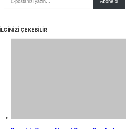
Abone ol
İLGİNİZİ
ÇEKEBİLİR