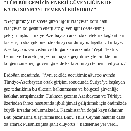
“TÜM BÖLGEMİZİN ENERJİ GÜVENLİĞİNE DE
KATKI SUNMAYI TEMENNİ EDİYORUZ”
“Geçtiğimiz yıl hizmete giren ‘Iğdır-Nahçıvan boru hattı’
Nahçıvan bölgesinin enerji arz güvenliğini desteklemiş,
pekiştirmiştir. Türkiye-Azerbaycan arasındaki elektrik bağlantıları
bizler için stratejik önemde olmayı sürdürüyor. İnşallah, Türkiye,
Azerbaycan, Gürcistan ve Bulgaristan arasında ‘Yeşil Elektrik
İletimi ve Ticareti’ projesinin hayata geçirilmesiyle birlikte tüm
bölgemizin enerji güvenliğine de katkı sunmayı temenni ediyoruz.”
Erdoğan mesajında, “Aynı şekilde geçtiğimiz ağustos ayında
Türkiye-Azerbaycan ortak girişimi sonucunda Suriye’ye başlayan
gaz tedarikinin bu ülkenin kalkınmasına ve bölgesel güvenliğe
katkıları tartışılmazdır. Türkmen gazının Azerbaycan ve Türkiye
üzerinden ihracı hususunda işbirliğimizi geliştirmek için önümüzde
büyük fırsatlar bulunmaktadır. Kazakistan’ın doğal kaynaklarının
Batı pazarlarına ulaştırılmasında Bakü-Tiflis-Ceyhan hattının daha
da artarak kullanıldığına şahit oluyoruz.” ifadelerine yer verdi.