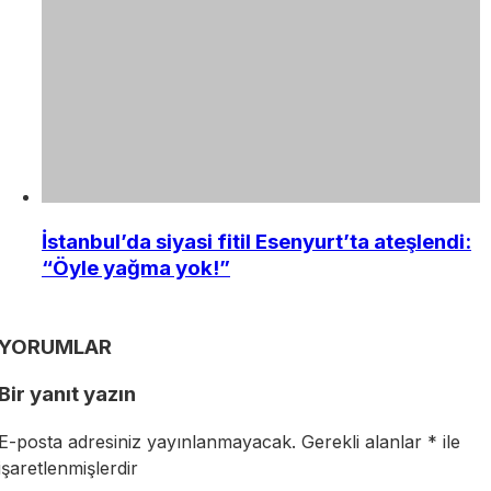
İstanbul’da siyasi fitil Esenyurt’ta ateşlendi:
“Öyle yağma yok!”
YORUMLAR
Bir yanıt yazın
E-posta adresiniz yayınlanmayacak.
Gerekli alanlar
*
ile
işaretlenmişlerdir