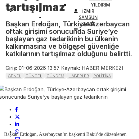
tartışılmaz
YILDIRIM
İZMİR
SAMSUN
Başkan Erdoğan, Türkiye-Azerbaycan
KIBRIS
ortak girişimi sonucunda Suriye’ye
başlayan gaz tedarikinin bu ülkenin
kalkınmasına ve bölgesel güvenliğe
katkılarının tartışılmaz olduğunu belirtti.
Giriş: 01-06-2026 13:57
Kaynak: HABER MERKEZI
GENEL
GÜNCEL
GÜNDEM
HABERLER
POLİTİKA
Başkan Erdoğan, Azerbaycan’ın başkenti Bakü’de düzenlenen