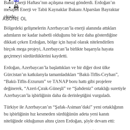
Bakü Enerji Haftası’nın açılışına mesaj gönderdi. Erdoğan’ın
mesajını Enerji ve Tabii Kaynaklar Bakanı Alparslan Bayraktar
okudu.
ABONE OL
Bölgedeki gelişmelerin Azerbaycan’la enerji alanında attıkları
adımların ne kadar isabetli olduğunu bir kez daha gösterdiğine
dikkati çeken Erdoğan, bölge için hayal olarak nitelendirilen
birçok mega projeyi, Azerbaycan’la birlikte başarıyla hayata
geçirmeyi sürdürdüklerini kaydetti.
Erdoğan, Azerbaycan’la başlattıkları ve bir diğer dost ülke
Gürcistan’ın katkılarıyla tamamladıkları “Bakü-Tiflis-Ceyhan”,
“Bakü-Tiflis-Erzurum” ve TANAP boru hattı gibi projelere
değinerek, “Azeri-Çırak-Güneşli” ve “Şahdeniz” ortaklığı suretiyle
Azerbaycan’la işbirliğinin daha da derinleştiğini vurguladı.
Türkiye ile Azerbaycan’ın “Şafak-Asiman’daki” yeni ortaklığının
bu işbirliğinin hız kesmeden sürdüğünün adeta yeni kanıtı
niteliğinde olduğunun altını çizen Erdoğan, şöyle devam etti: