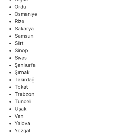
Ordu
Osmaniye
Rize
Sakarya
Samsun
Siirt
Sinop
Sivas
Şanlıurfa
Şırnak
Tekirdağ
Tokat
Trabzon
Tunceli
Uşak
Van
Yalova
Yozgat