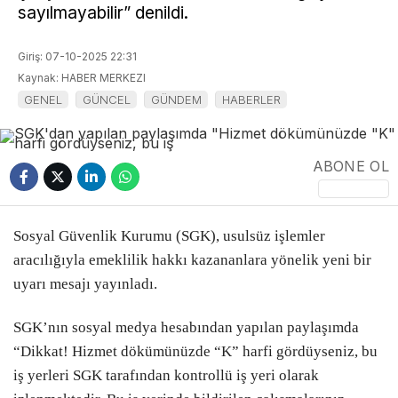
sayılmayabilir” denildi.
POLİTİKA
Giriş: 07-10-2025 22:31
EKONOMİ
Kaynak: HABER MERKEZI
GENEL
GÜNCEL
GÜNDEM
HABERLER
BURSA
BURSA BÜYÜKŞEHİR
ABONE OL
WhatsApp
ASAYİŞ
İhbar Hattı
TEKNOLOJİ
Sosyal Güvenlik Kurumu (SGK), usulsüz işlemler
aracılığıyla emeklilik hakkı kazananlara yönelik yeni bir
EĞİTİM
uyarı mesajı yayınladı.
Facebook
YEREL HABERLER
SGK’nın sosyal medya hesabından yapılan paylaşımda
“Dikkat! Hizmet dökümünüzde “K” harfi gördüyseniz, bu
METEOROLOJİ
iş yerleri SGK tarafından kontrollü iş yeri olarak
SAĞLIK
Instagram