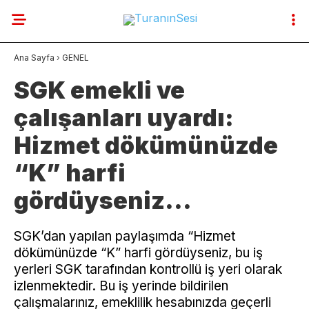
24.3
°
BURSA
Ana Sayfa
›
GENEL
GALERİ
VİDEO
YAZARLAR
SGK emekli ve
çalışanları uyardı:
YAZARLAR
Hizmet dökümünüzde
SON DAKİKA
“K” harfi
GENEL
gördüyseniz…
GÜNCEL
SGK’dan yapılan paylaşımda “Hizmet
GÜNDEM
dökümünüzde “K” harfi gördüyseniz, bu iş
yerleri SGK tarafından kontrollü iş yeri olarak
HABERLER
izlenmektedir. Bu iş yerinde bildirilen
çalışmalarınız, emeklilik hesabınızda geçerli
DÜNYA