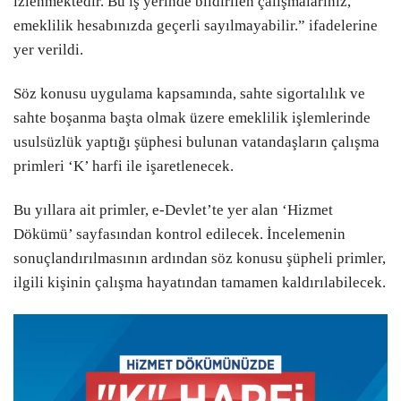
izlenmektedir. Bu iş yerinde bildirilen çalışmalarınız,
emeklilik hesabınızda geçerli sayılmayabilir.” ifadelerine
SPOR
Youtube
yer verildi.
SANAT
Söz konusu uygulama kapsamında, sahte sigortalılık ve
LinkedIn
YAŞAM
sahte boşanma başta olmak üzere emeklilik işlemlerinde
usulsüzlük yaptığı şüphesi bulunan vatandaşların çalışma
Telegram
TÜRK DÜNYASI
primleri ‘K’ harfi ile işaretlenecek.
VİDEO GALERİ
Bu yıllara ait primler, e-Devlet’te yer alan ‘Hizmet
Dökümü’ sayfasından kontrol edilecek. İncelemenin
FOTO GALERİ
sonuçlandırılmasının ardından söz konusu şüpheli primler,
MAGAZİN
ilgili kişinin çalışma hayatından tamamen kaldırılabilecek.