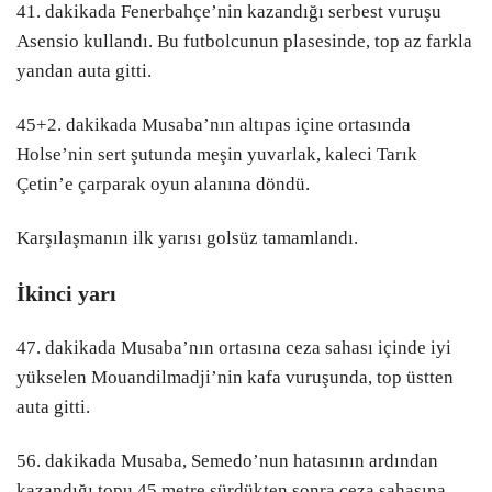
41. dakikada Fenerbahçe’nin kazandığı serbest vuruşu
SPOR
Asensio kullandı. Bu futbolcunun plasesinde, top az farkla
Youtube
yandan auta gitti.
SANAT
LinkedIn
45+2. dakikada Musaba’nın altıpas içine ortasında
YAŞAM
Holse’nin sert şutunda meşin yuvarlak, kaleci Tarık
Telegram
Çetin’e çarparak oyun alanına döndü.
TÜRK DÜNYASI
Karşılaşmanın ilk yarısı golsüz tamamlandı.
VİDEO GALERİ
FOTO GALERİ
İkinci yarı
MAGAZİN
47. dakikada Musaba’nın ortasına ceza sahası içinde iyi
yükselen Mouandilmadji’nin kafa vuruşunda, top üstten
auta gitti.
56. dakikada Musaba, Semedo’nun hatasının ardından
kazandığı topu 45 metre sürdükten sonra ceza sahasına