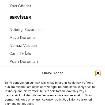
Yazı Gönder
SERVİSLER
Nöbetçi Eczaneler
Hava Durumu
Namaz Vakitleri
Canlı Tv İzle
Puan Durumları
Resmi ilanlar
Onayı Yönet
Gizlilik Politikası
En iyi deneyimleri sunmak için, cihaz bilgilerini saklamak ve/veya
İletişim
bunlara erişmek amacıyla çerezler gibi teknolojiler kullanıyoruz. Bu
teknolojilere izin vermek, bu sitedeki tarama davranışı veya
benzersiz kimlikler gibi verileri işlememize izin verecektir. Onay
vermemek veya onayı geri çekmek, belirli özellikleri ve işlevleri
olumsuz etkileyebilir.