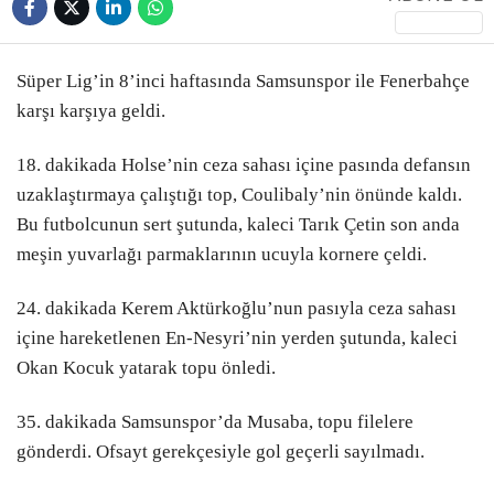
POLİTİKA
Süper Lig’in 8’inci haftasında Samsunspor ile Fenerbahçe
EKONOMİ
karşı karşıya geldi.
BURSA
18. dakikada Holse’nin ceza sahası içine pasında defansın
BURSA BÜYÜKŞEHİR
uzaklaştırmaya çalıştığı top, Coulibaly’nin önünde kaldı.
WhatsApp
Bu futbolcunun sert şutunda, kaleci Tarık Çetin son anda
ASAYİŞ
İhbar Hattı
meşin yuvarlağı parmaklarının ucuyla kornere çeldi.
TEKNOLOJİ
24. dakikada Kerem Aktürkoğlu’nun pasıyla ceza sahası
EĞİTİM
içine hareketlenen En-Nesyri’nin yerden şutunda, kaleci
Facebook
Okan Kocuk yatarak topu önledi.
YEREL HABERLER
35. dakikada Samsunspor’da Musaba, topu filelere
METEOROLOJİ
gönderdi. Ofsayt gerekçesiyle gol geçerli sayılmadı.
SAĞLIK
Instagram