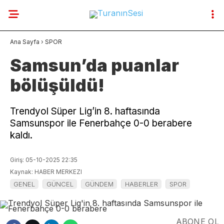
29.9
°
BURSA
Ana Sayfa
›
SPOR
GALERİ
VİDEO
YAZARLAR
Samsun’da puanlar
bölüşüldü!
YAZARLAR
SON DAKİKA
Trendyol Süper Lig’in 8. haftasında
Samsunspor ile Fenerbahçe 0-0 berabere
GENEL
kaldı.
GÜNCEL
Giriş: 05-10-2025 22:35
Kaynak: HABER MERKEZI
GÜNDEM
GENEL
GÜNCEL
GÜNDEM
HABERLER
SPOR
HABERLER
DÜNYA
ABONE OL