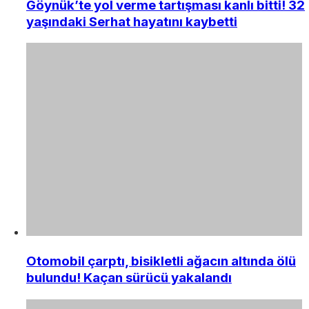
Göynük’te yol verme tartışması kanlı bitti! 32
yaşındaki Serhat hayatını kaybetti
Otomobil çarptı, bisikletli ağacın altında ölü
bulundu! Kaçan sürücü yakalandı