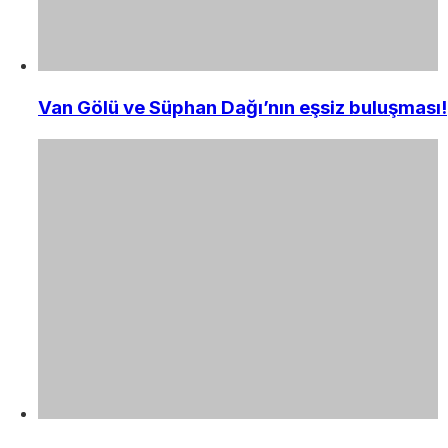
Van Gölü ve Süphan Dağı’nın eşsiz buluşması!