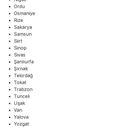
Ordu
Osmaniye
Rize
Sakarya
Samsun
Siirt
Sinop
Sivas
Şanlıurfa
Şırnak
Tekirdağ
Tokat
Trabzon
Tunceli
Uşak
Van
Yalova
Yozgat