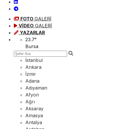
FOTO
GALERİ
VİDEO
GALERİ
YAZARLAR
23.7
°
Bursa
İstanbul
Ankara
İzmir
Adana
Adıyaman
Afyon
Ağrı
Aksaray
Amasya
Antalya