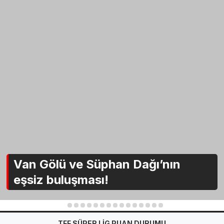
Van Gölü ve Süphan Dağı’nın
eşsiz buluşması!
1
2
3
4
5
6
7
8
9
10
11
12
13
14
15
TFF SÜPER LİG PUAN DURUMU