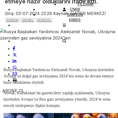
etmeye hazır olduklarını ifade etti.
YILDIRIM
İZMİR
Giriş: 03-07-2024 22:29
Kaynak: HABER MERKEZI
SAMSUN
KIBRIS
DÜNYA
GENEL
GÜNCEL
Rusya Başbakan Yardımcısı Aleksandr Novak, Ukrayna üzerinden
Avrupa’ya doğal gaz sevkiyatına 2024’ten sonra da devam etmeye
hazır olduklarını söyledi.
ABONE OL
Novak, Kazakistan’da gazetecilere yaptığı açıklamada, Ukrayna
üzerinden Avrupa’ya Rus gazı sevkiyatına yönelik, 2024’te sona
erecek sözleşmeye ilişkin konuştu.