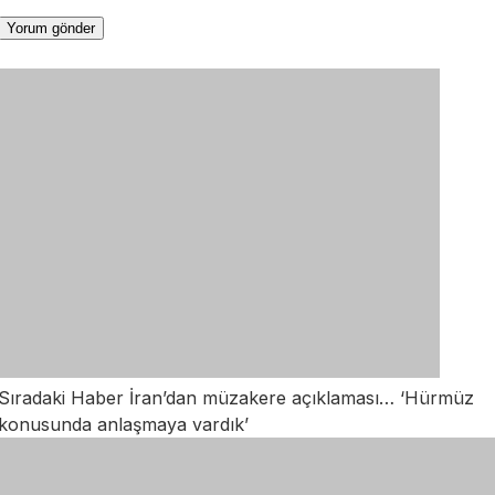
Sıradaki Haber
İran’dan müzakere açıklaması… ‘Hürmüz
konusunda anlaşmaya vardık’