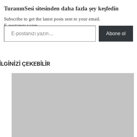
TuranınSesi sitesinden daha fazla şey keşfedin
Subscribe to get the latest posts sent to your email.
E-postanızı yazın…
Abone ol
İLGİNİZİ
ÇEKEBİLİR