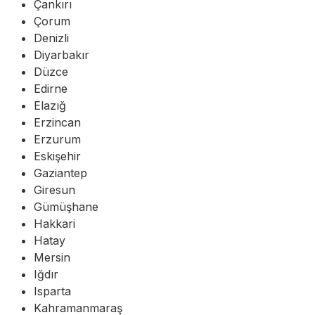
Çankırı
Çorum
Denizli
Diyarbakır
Düzce
Edirne
Elazığ
Erzincan
Erzurum
Eskişehir
Gaziantep
Giresun
Gümüşhane
Hakkari
Hatay
Mersin
Iğdır
Isparta
Kahramanmaraş