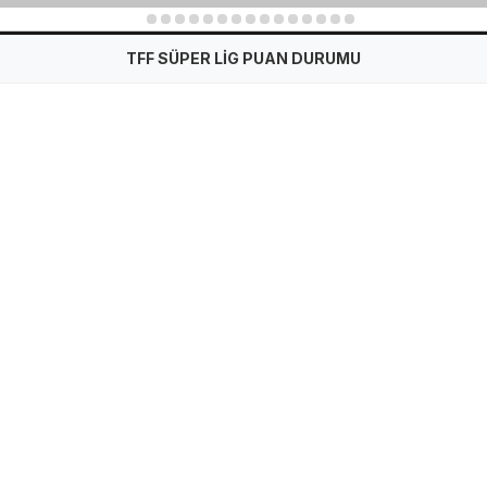
1
2
3
4
5
6
7
8
9
10
11
12
13
14
15
TFF SÜPER LİG PUAN DURUMU