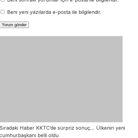
Beni yeni yazılarda e-posta ile bilgilendir.
Sıradaki Haber
KKTC’de sürpriz sonuç… Ülkenin yeni
cumhurbaşkanı belli oldu