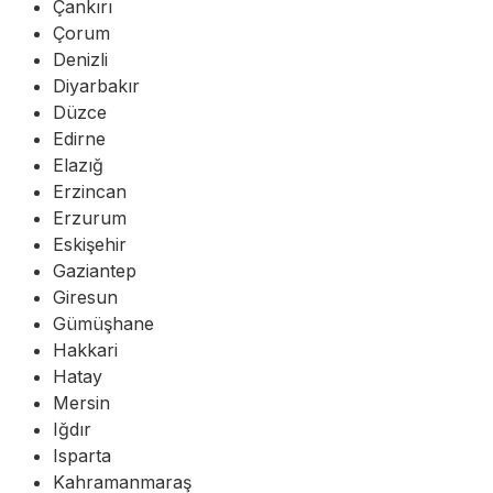
Çankırı
Çorum
Denizli
Diyarbakır
Düzce
Edirne
Elazığ
Erzincan
Erzurum
Eskişehir
Gaziantep
Giresun
Gümüşhane
Hakkari
Hatay
Mersin
Iğdır
Isparta
Kahramanmaraş