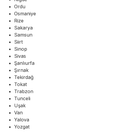
Ordu
Osmaniye
Rize
Sakarya
Samsun
Siirt
Sinop
Sivas
Şanlıurfa
Şırnak
Tekirdağ
Tokat
Trabzon
Tunceli
Uşak
Van
Yalova
Yozgat