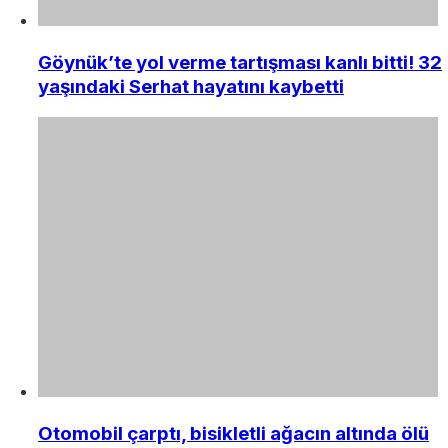
Göynük’te yol verme tartışması kanlı bitti! 32
yaşındaki Serhat hayatını kaybetti
Otomobil çarptı, bisikletli ağacın altında ölü