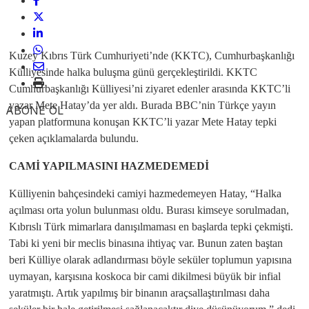
Kuzey Kıbrıs Türk Cumhuriyeti’nde (KKTC), Cumhurbaşkanlığı
Külliyesinde halka buluşma günü gerçekleştirildi. KKTC
Cumhurbaşkanlığı Külliyesi’ni ziyaret edenler arasında KKTC’li
yazar Mete Hatay’da yer aldı. Burada BBC’nin Türkçe yayın
ABONE OL
yapan platformuna konuşan KKTC’li yazar Mete Hatay tepki
çeken açıklamalarda bulundu.
CAMİ YAPILMASINI HAZMEDEMEDİ
Külliyenin bahçesindeki camiyi hazmedemeyen Hatay, “Halka
açılması orta yolun bulunması oldu. Burası kimseye sorulmadan,
Kıbrıslı Türk mimarlara danışılmaması en başlarda tepki çekmişti.
Tabi ki yeni bir meclis binasına ihtiyaç var. Bunun zaten baştan
beri Külliye olarak adlandırması böyle seküler toplumun yapısına
uymayan, karşısına koskoca bir cami dikilmesi büyük bir infial
yaratmıştı. Artık yapılmış bir binanın araçsallaştırılması daha