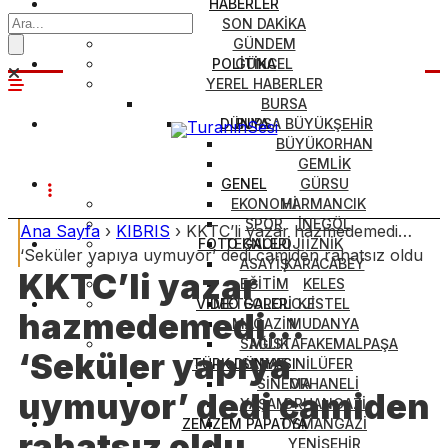
HABERLER
SON DAKİKA
GÜNDEM
POLİTİKA
GÜNCEL
YEREL HABERLER
BURSA
DÜNYA
BURSA BÜYÜKŞEHİR
BÜYÜKORHAN
GEMLİK
GENEL
GÜRSU
EKONOMİ
HARMANCIK
SPOR
İNEGÖL
Ana Sayfa
›
KIBRIS
›
KKTC’li yazar hazmedemedi…
FOTO GALERİ
TEKNOLOJİ
İZNİK
‘Seküler yapıya uymuyor’ dedi camiden rahatsız oldu
ASAYİŞ
KARACABEY
KKTC’li yazar
EĞİTİM
KELES
VİDEO GALERİ
METEOROLOJİ
KESTEL
hazmedemedi…
MAGAZİN
MUDANYA
SAĞLIK
MUSTAFAKEMALPAŞA
‘Seküler yapıya
TÜRK DÜNYASI
SANAT
NİLÜFER
SİNEMA
ORHANELİ
uymuyor’ dedi camiden
YAŞAM
ORHANGAZİ
ZEMZEM PAPATYA
OSMANGAZİ
rahatsız oldu
YENİŞEHİR