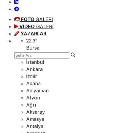
FOTO
GALERİ
VİDEO
GALERİ
YAZARLAR
22.3
°
Bursa
İstanbul
Ankara
İzmir
Adana
Adıyaman
Afyon
Ağrı
Aksaray
Amasya
Antalya