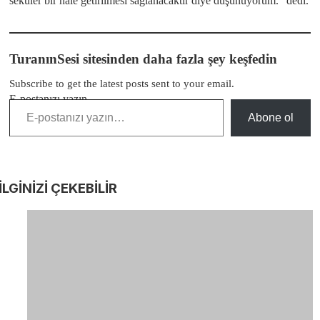
seküler bir hale getirilmesi sağlanacaktır diye düşünüyorum.” dedi.
TuranınSesi sitesinden daha fazla şey keşfedin
Subscribe to get the latest posts sent to your email.
E-postanızı yazın…
Abone ol
İLGİNİZİ
ÇEKEBİLİR