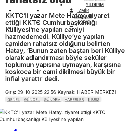
YILDIRIM
İZMİR
KKTC’li yazar Mete Hatay, ziyaret
SAMSUN
ettiği KKTC Cumhurbaşkanlığı
KIBRIS
Külliyesi’ne yapılan camiyi
hazmedemedi. Külliye’ye yapılan
camiden rahatsız oldığunu belirten
Hatay, ‘Bunun zaten baştan beri Külliye
olarak adlandırması böyle seküler
toplumun yapısına uymayan, karşısına
koskoca bir cami dikilmesi büyük bir
infial yarattı’ dedi.
Giriş: 29-10-2025 22:56
Kaynak: HABER MERKEZI
GENEL
GÜNCEL
GÜNDEM
HABERLER
KIBRIS