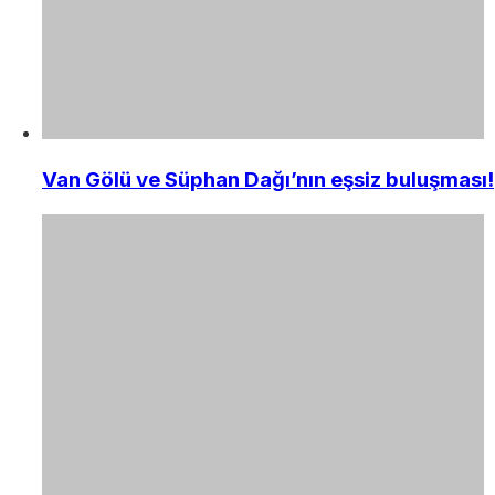
Van Gölü ve Süphan Dağı’nın eşsiz buluşması!