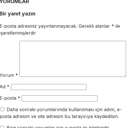
YORUMLAR
Bir yanıt yazın
E-posta adresiniz yayınlanmayacak.
Gerekli alanlar
*
ile
işaretlenmişlerdir
Yorum
*
Ad
*
E-posta
*
Daha sonraki yorumlarımda kullanılması için adım, e-
posta adresim ve site adresim bu tarayıcıya kaydedilsin.
Beni sonraki yorumlar için e-posta ile bilgilendir.