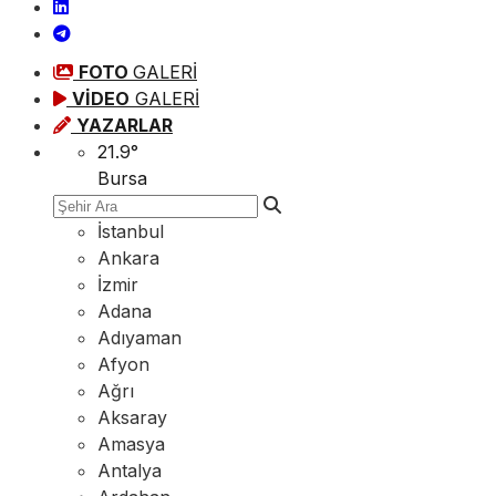
FOTO
GALERİ
VİDEO
GALERİ
YAZARLAR
21.9
°
Bursa
İstanbul
Ankara
İzmir
Adana
Adıyaman
Afyon
Ağrı
Aksaray
Amasya
Antalya