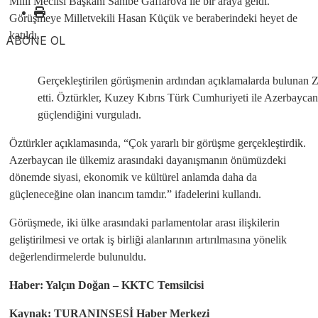
Milli Meclisi Başkanı Sahibe Gaffarova ile bir araya geldi.
Görüşmeye Milletvekili Hasan Küçük ve beraberindeki heyet de
katıldı.
ABONE OL
Gerçekleştirilen görüşmenin ardından açıklamalarda bulunan Ziy
etti. Öztürkler, Kuzey Kıbrıs Türk Cumhuriyeti ile Azerbaycan
güçlendiğini vurguladı.
Öztürkler açıklamasında, “Çok yararlı bir görüşme gerçekleştirdik.
Azerbaycan ile ülkemiz arasındaki dayanışmanın önümüzdeki
dönemde siyasi, ekonomik ve kültürel anlamda daha da
güçleneceğine olan inancım tamdır.” ifadelerini kullandı.
Görüşmede, iki ülke arasındaki parlamentolar arası ilişkilerin
geliştirilmesi ve ortak iş birliği alanlarının artırılmasına yönelik
değerlendirmelerde bulunuldu.
Haber: Yalçın Doğan – KKTC Temsilcisi
Kaynak: TURANINSESİ Haber Merkezi