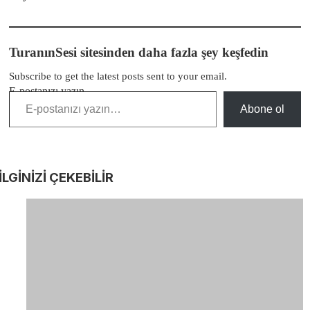
TuranınSesi sitesinden daha fazla şey keşfedin
Subscribe to get the latest posts sent to your email.
E-postanızı yazın…
Abone ol
İLGİNİZİ
ÇEKEBİLİR