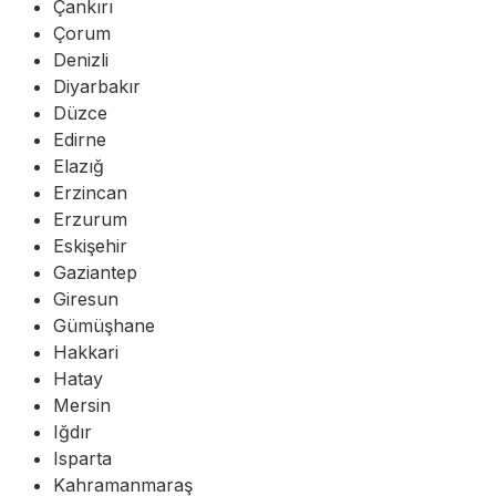
Çankırı
Çorum
Denizli
Diyarbakır
Düzce
Edirne
Elazığ
Erzincan
Erzurum
Eskişehir
Gaziantep
Giresun
Gümüşhane
Hakkari
Hatay
Mersin
Iğdır
Isparta
Kahramanmaraş