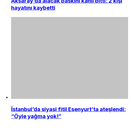
Aksaray’da alacak baskını kanlı bitti: 2 kişi
hayatını kaybetti
İstanbul’da siyasi fitil Esenyurt’ta ateşlendi:
“Öyle yağma yok!”