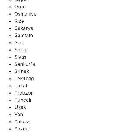
Ordu
Osmaniye
Rize
Sakarya
Samsun
Siirt
Sinop
Sivas
Şanlıurfa
Şırnak
Tekirdağ
Tokat
Trabzon
Tunceli
Uşak
Van
Yalova
Yozgat