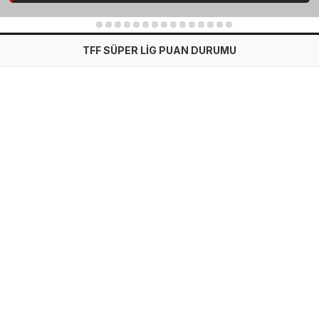
1
2
3
4
5
6
7
8
9
10
11
12
13
14
15
TFF SÜPER LİG PUAN DURUMU