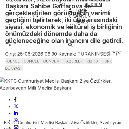
YILDIRIM
Başkanı Sahibe Gaffarova ile
İZMİR
gerçekleştirilen görüşmenin verimli
SAMSUN
geçtiğini belirterek, iki ülke arasındaki
KIBRIS
siyasi, ekonomik ve kültürel iş birliğinin
önümüzdeki dönemde daha da
güçleneceğine olan inancını dile getirdi.
Giriş: 26-06-2026 06:30
Kaynak: TURANINSESİ 🇹🇷
GENEL
GÜNCEL
GÜNDEM
HABERLER
KIBRIS
TÜRK
DÜNYASI
KKTC Cumhuriyet Meclisi Başkanı Ziya Öztürkler, Azerbaycan