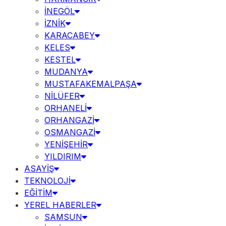
İNEGÖL
İZNİK
KARACABEY
KELES
KESTEL
MUDANYA
MUSTAFAKEMALPAŞA
NİLÜFER
ORHANELİ
ORHANGAZİ
OSMANGAZİ
YENİŞEHİR
YILDIRIM
ASAYİŞ
TEKNOLOJİ
EĞİTİM
YEREL HABERLER
SAMSUN