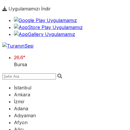
Uygulamamızı İndir
26.6
°
Bursa
İstanbul
Ankara
İzmir
Adana
Adıyaman
Afyon
Ağrı