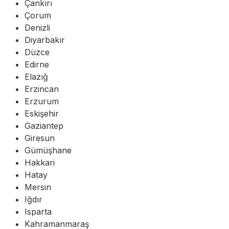
Çankırı
Çorum
Denizli
Diyarbakır
Düzce
Edirne
Elazığ
Erzincan
Erzurum
Eskişehir
Gaziantep
Giresun
Gümüşhane
Hakkari
Hatay
Mersin
Iğdır
Isparta
Kahramanmaraş