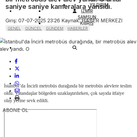
YILDIRIM
saniye saniye kameralara yansıdı.
İZMİR
SAMSUN
Giriş: 07-07-2025 23:26
Kaynak: HABER MERKEZI
KIBRIS
GENEL
GÜNCEL
GÜNDEM
HABERLER
İstanbul’da İncirli metrobüs durağında bir metrobüs alevlere teslim
oldu. Vatandaşlar bölgeden uzaklaştırılırken, çok sayıda itfaiye
olay yerine sevk edildi.
ABONE OL