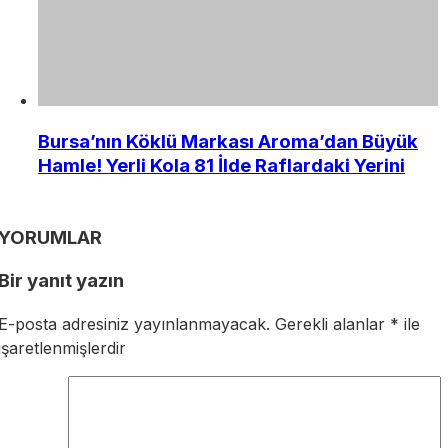
Bursa’nın Köklü Markası Aroma’dan Büyük
Hamle! Yerli Kola 81 İlde Raflardaki Yerini
YORUMLAR
Bir yanıt yazın
E-posta adresiniz yayınlanmayacak.
Gerekli alanlar
*
ile
işaretlenmişlerdir