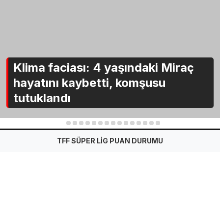
Klima faciası: 4 yaşındaki Miraç
hayatını kaybetti, komşusu
tutuklandı
1
2
3
4
5
6
7
8
9
10
11
12
13
14
15
TFF SÜPER LİG PUAN DURUMU