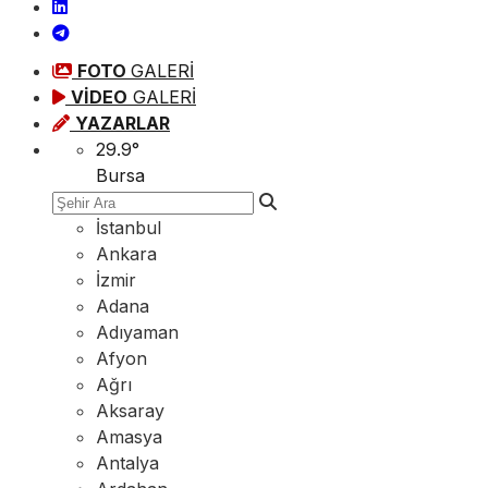
FOTO
GALERİ
VİDEO
GALERİ
YAZARLAR
29.9
°
Bursa
İstanbul
Ankara
İzmir
Adana
Adıyaman
Afyon
Ağrı
Aksaray
Amasya
Antalya