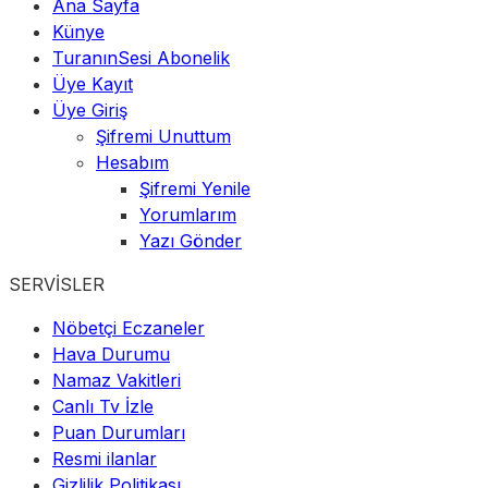
Ana Sayfa
Künye
TuranınSesi Abonelik
Üye Kayıt
Üye Giriş
Şifremi Unuttum
Hesabım
Şifremi Yenile
Yorumlarım
Yazı Gönder
SERVİSLER
Nöbetçi Eczaneler
Hava Durumu
Namaz Vakitleri
Canlı Tv İzle
Puan Durumları
Resmi ilanlar
Gizlilik Politikası