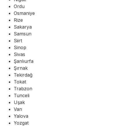
Ordu
Osmaniye
Rize
Sakarya
Samsun
Siirt
Sinop
Sivas
Şanlıurfa
Şırnak
Tekirdağ
Tokat
Trabzon
Tunceli
Uşak
Van
Yalova
Yozgat