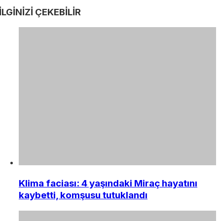
İLGİNİZİ
ÇEKEBİLİR
Klima faciası: 4 yaşındaki Miraç hayatını
kaybetti, komşusu tutuklandı