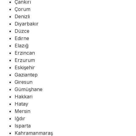
Çankırı
Çorum
Denizli
Diyarbakır
Düzce
Edirne
Elazığ
Erzincan
Erzurum
Eskişehir
Gaziantep
Giresun
Gümüşhane
Hakkari
Hatay
Mersin
Iğdır
Isparta
Kahramanmaraş