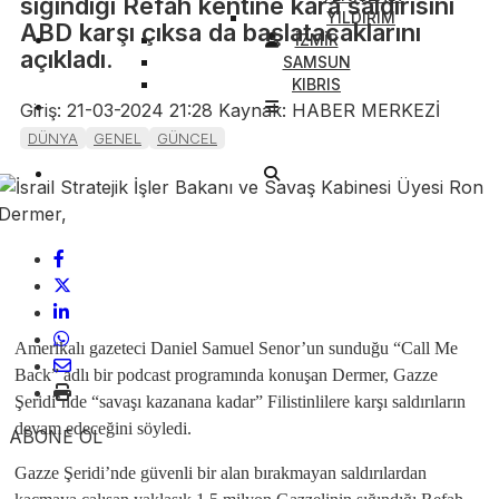
sığındığı Refah kentine kara saldırısını
YILDIRIM
ABD karşı çıksa da başlatacaklarını
İZMİR
açıkladı.
SAMSUN
KIBRIS
Giriş: 21-03-2024 21:28
Kaynak: HABER MERKEZİ
DÜNYA
GENEL
GÜNCEL
Amerikalı gazeteci Daniel Samuel Senor’un sunduğu “Call Me
Back” adlı bir podcast programında konuşan Dermer, Gazze
Şeridi’nde “savaşı kazanana kadar” Filistinlilere karşı saldırıların
devam edeceğini söyledi.
ABONE OL
Gazze Şeridi’nde güvenli bir alan bırakmayan saldırılardan