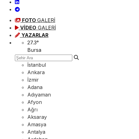
FOTO
GALERİ
VİDEO
GALERİ
YAZARLAR
27.3
°
Bursa
İstanbul
Ankara
İzmir
Adana
Adıyaman
Afyon
Ağrı
Aksaray
Amasya
Antalya