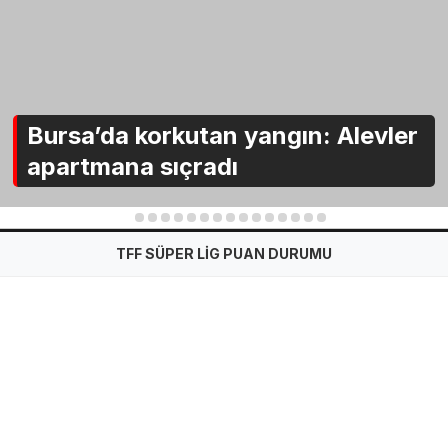
Bursa’da korkutan yangın: Alevler
apartmana sıçradı
1
2
3
4
5
6
7
8
9
10
11
12
13
14
15
TFF SÜPER LİG PUAN DURUMU