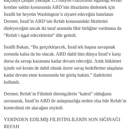
kaçmaya çalışan yaklaşık 1,5 milyon Gazzelinin sığındığı Refah
kentine saldırı konusunda ABD’nin itirazlarını dinlemek için
İsrailli bir heyetin Washington’u ziyaret edeceğini hatırlatan
Dermer, İsrail’in ABD’nin Refah konusundaki fikirlerini
dinleyeceğini ancak iki taraf arasında fikir birliğine varılmasa da
“Refah’ı işgal edeceklerini” dile getirdi.
İsrailli Bakan, “Bu gerçekleşecek, İsrail tek başına savaşmak
zorunda kalsa da bu olacak. ABD dahil tüm dünya İsrail’e karşı
dursa da savaşı kazanana kadar devam edeceğiz. Artık hükümet
içinde sol kesim de dahil olmak üzere savaş hedeflerine ulaşılana
kadar devam etme konusunda bir görüş hakim.” ifadelerini
kullandı.
Dermer, Refah’ın Filistinli direnişçilerin “kalesi” olduğunu
savunarak, İsrail’in ABD ile anlaşmazlığa neden olsa bile Refah’ın
kontrolünü ele alacağını söyledi.
YERİNDEN EDİLMİŞ FİLİSTİNLİLERİN SON SIĞINAĞI
REFAH