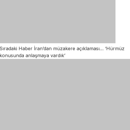
Sıradaki Haber
İran’dan müzakere açıklaması… ‘Hürmüz
konusunda anlaşmaya vardık’