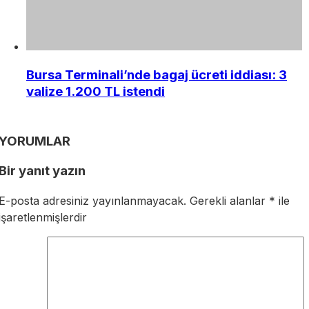
Bursa Terminali’nde bagaj ücreti iddiası: 3
valize 1.200 TL istendi
YORUMLAR
Bir yanıt yazın
E-posta adresiniz yayınlanmayacak.
Gerekli alanlar
*
ile
işaretlenmişlerdir