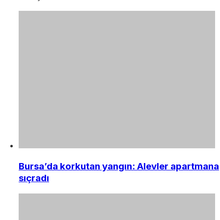
Bursa’da korkutan yangın: Alevler apartmana
sıçradı