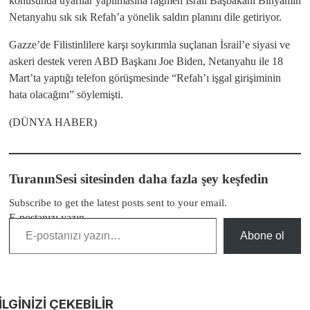
konusunda uyarılar yapılmasına rağmen İsrail Başbakanı Binyamin
Netanyahu sık sık Refah’a yönelik saldırı planını dile getiriyor.
Gazze’de Filistinlilere karşı soykırımla suçlanan İsrail’e siyasi ve
askeri destek veren ABD Başkanı Joe Biden, Netanyahu ile 18
Mart’ta yaptığı telefon görüşmesinde “Refah’ı işgal girişiminin
hata olacağını” söylemişti.
(DÜNYA HABER)
TuranınSesi sitesinden daha fazla şey keşfedin
Subscribe to get the latest posts sent to your email.
E-postanızı yazın…
Abone ol
İLGİNİZİ
ÇEKEBİLİR