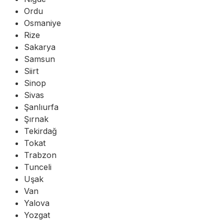
Ordu
Osmaniye
Rize
Sakarya
Samsun
Siirt
Sinop
Sivas
Şanlıurfa
Şırnak
Tekirdağ
Tokat
Trabzon
Tunceli
Uşak
Van
Yalova
Yozgat