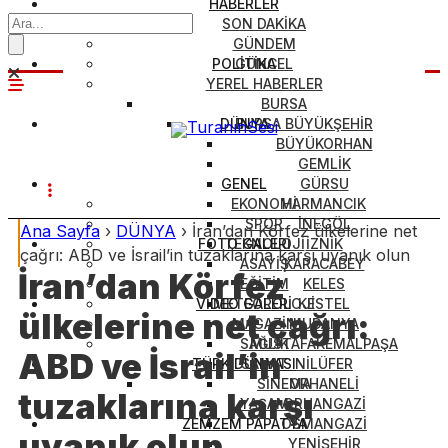
HABERLER
SON DAKİKA
GÜNDEM
POLİTİKA
GÜNCEL
YEREL HABERLER
BURSA
DÜNYA
BURSA BÜYÜKŞEHİR
BÜYÜKORHAN
GEMLİK
GENEL
GÜRSU
EKONOMİ
HARMANCIK
SPOR
İNEGÖL
Ana Sayfa
›
DÜNYA
›
İran’dan Körfez ülkelerine net
FOTO GALERİ
TEKNOLOJİ
İZNİK
çağrı: ABD ve İsrail’in tuzaklarına karşı uyanık olun
ASAYİŞ
KARACABEY
İran’dan Körfez
EĞİTİM
KELES
VİDEO GALERİ
METEOROLOJİ
KESTEL
ülkelerine net çağrı:
MAGAZİN
MUDANYA
SAĞLIK
MUSTAFAKEMALPAŞA
ABD ve İsrail’in
TÜRK DÜNYASI
SANAT
NİLÜFER
SİNEMA
ORHANELİ
tuzaklarına karşı
YAŞAM
ORHANGAZİ
ZEMZEM PAPATYA
OSMANGAZİ
uyanık olun
YENİŞEHİR