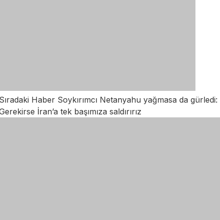
Sıradaki Haber
Soykırımcı Netanyahu yağmasa da gürledi:
Gerekirse İran’a tek başımıza saldırırız