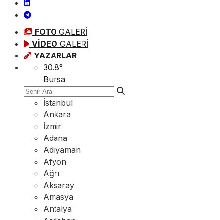
FOTO
GALERİ
VİDEO
GALERİ
YAZARLAR
30.8
°
Bursa
İstanbul
Ankara
İzmir
Adana
Adıyaman
Afyon
Ağrı
Aksaray
Amasya
Antalya