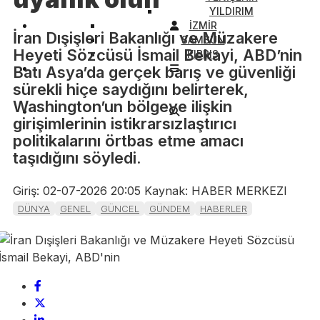
YILDIRIM
İZMİR
İran Dışişleri Bakanlığı ve Müzakere
SAMSUN
Heyeti Sözcüsü İsmail Bekayi, ABD’nin
KIBRIS
Batı Asya’da gerçek barış ve güvenliği
sürekli hiçe saydığını belirterek,
Washington’un bölgeye ilişkin
girişimlerinin istikrarsızlaştırıcı
politikalarını örtbas etme amacı
taşıdığını söyledi.
Giriş: 02-07-2026 20:05
Kaynak: HABER MERKEZI
DÜNYA
GENEL
GÜNCEL
GÜNDEM
HABERLER