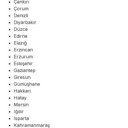
Çankırı
Çorum
Denizli
Diyarbakır
Düzce
Edirne
Elazığ
Erzincan
Erzurum
Eskişehir
Gaziantep
Giresun
Gümüşhane
Hakkari
Hatay
Mersin
Iğdır
Isparta
Kahramanmaraş