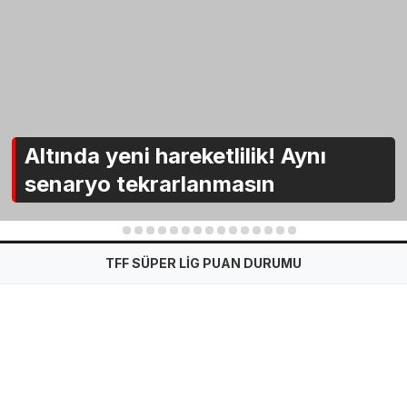
Altında yeni hareketlilik! Aynı
senaryo tekrarlanmasın
1
2
3
4
5
6
7
8
9
10
11
12
13
14
15
TFF SÜPER LİG PUAN DURUMU