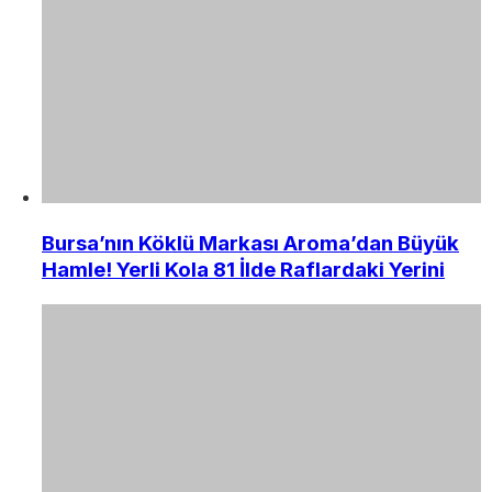
Bursa’nın Köklü Markası Aroma’dan Büyük
Hamle! Yerli Kola 81 İlde Raflardaki Yerini