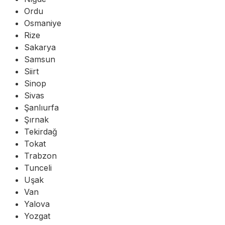
Ordu
Osmaniye
Rize
Sakarya
Samsun
Siirt
Sinop
Sivas
Şanlıurfa
Şırnak
Tekirdağ
Tokat
Trabzon
Tunceli
Uşak
Van
Yalova
Yozgat