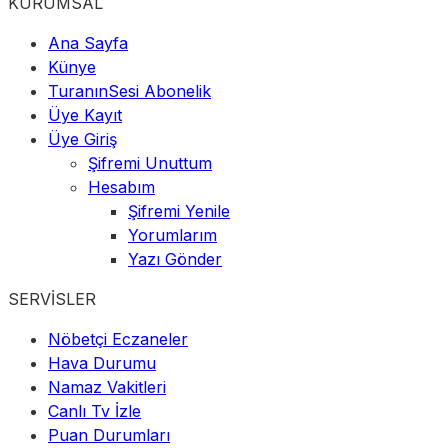
KURUMSAL
Ana Sayfa
Künye
TuranınSesi Abonelik
Üye Kayıt
Üye Giriş
Şifremi Unuttum
Hesabım
Şifremi Yenile
Yorumlarım
Yazı Gönder
SERVİSLER
Nöbetçi Eczaneler
Hava Durumu
Namaz Vakitleri
Canlı Tv İzle
Puan Durumları