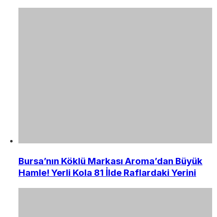
Bursa’nın Köklü Markası Aroma’dan Büyük
Hamle! Yerli Kola 81 İlde Raflardaki Yerini