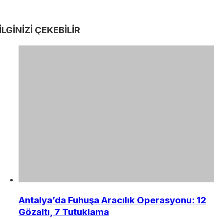
İLGİNİZİ
ÇEKEBİLİR
Antalya’da Fuhuşa Aracılık Operasyonu: 12
Gözaltı, 7 Tutuklama