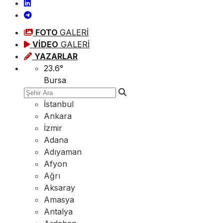
FOTO
GALERİ
VİDEO
GALERİ
YAZARLAR
23.6
°
Bursa
İstanbul
Ankara
İzmir
Adana
Adıyaman
Afyon
Ağrı
Aksaray
Amasya
Antalya