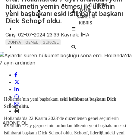
YILDIRIM
hükümetin yemin etmesi ile ülkenin
İZMİR
yeni başbakanı eski istihbarat başkanı
SAMSUN
Dick Schoof oldu.
KIBRIS
Giriş: 02-07-2024 23:39
Kaynak: İHA
DÜNYA
GENEL
GÜNCEL
Hollanda’nın yeni başbakanı
eski istihbarat başkanı Dick
Schoof oldu.
Hollanda’da 22 Kasım 2023’de düzenlenen genel seçimlerin
ABONE OL
üzerinden 7 ay geçmesinin ardından ülkenin yeni başbakanı eski
istihbarat başkanı Dick Schoof oldu. Schoof, liderliğindeki yeni