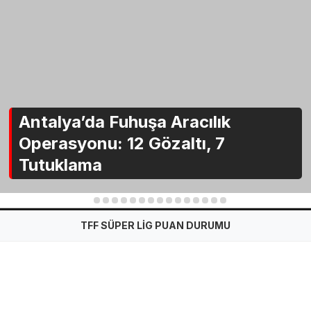
Antalya’da Fuhuşa Aracılık
Operasyonu: 12 Gözaltı, 7
Tutuklama
1
2
3
4
5
6
7
8
9
10
11
12
13
14
15
TFF SÜPER LİG PUAN DURUMU