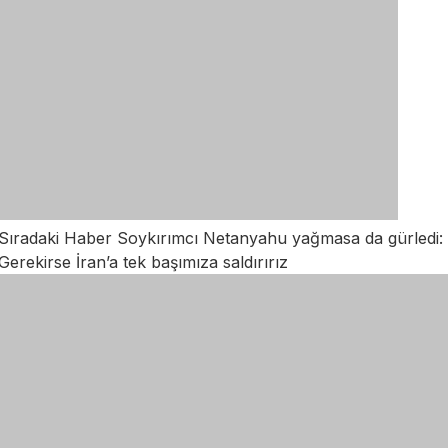
Sıradaki Haber
Soykırımcı Netanyahu yağmasa da gürledi:
Gerekirse İran’a tek başımıza saldırırız