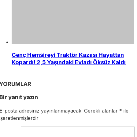
Genç Hemşireyi Traktör Kazası Hayattan
Kopardı! 2,5 Yaşındaki Evladı Öksüz Kaldı
YORUMLAR
Bir yanıt yazın
E-posta adresiniz yayınlanmayacak.
Gerekli alanlar
*
ile
işaretlenmişlerdir