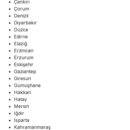
Çankırı
Çorum
Denizli
Diyarbakır
Düzce
Edirne
Elazığ
Erzincan
Erzurum
Eskişehir
Gaziantep
Giresun
Gümüşhane
Hakkari
Hatay
Mersin
Iğdır
Isparta
Kahramanmaraş