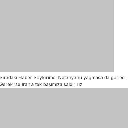
Sıradaki Haber
Soykırımcı Netanyahu yağmasa da gürledi:
Gerekirse İran’a tek başımıza saldırırız