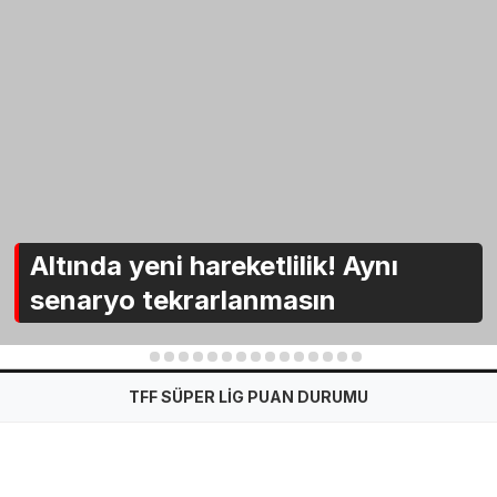
Altında yeni hareketlilik! Aynı
senaryo tekrarlanmasın
1
2
3
4
5
6
7
8
9
10
11
12
13
14
15
TFF SÜPER LİG PUAN DURUMU