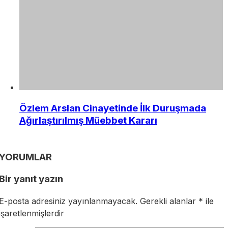
Özlem Arslan Cinayetinde İlk Duruşmada
Ağırlaştırılmış Müebbet Kararı
YORUMLAR
Bir yanıt yazın
E-posta adresiniz yayınlanmayacak.
Gerekli alanlar
*
ile
işaretlenmişlerdir