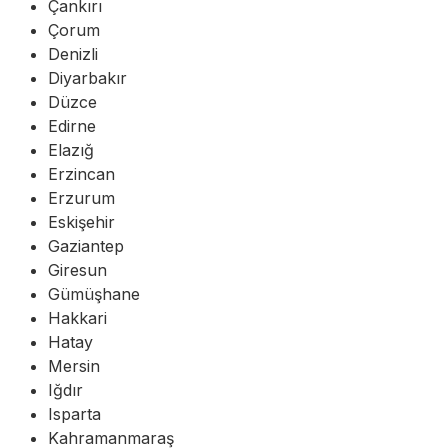
Çankırı
Çorum
Denizli
Diyarbakır
Düzce
Edirne
Elazığ
Erzincan
Erzurum
Eskişehir
Gaziantep
Giresun
Gümüşhane
Hakkari
Hatay
Mersin
Iğdır
Isparta
Kahramanmaraş