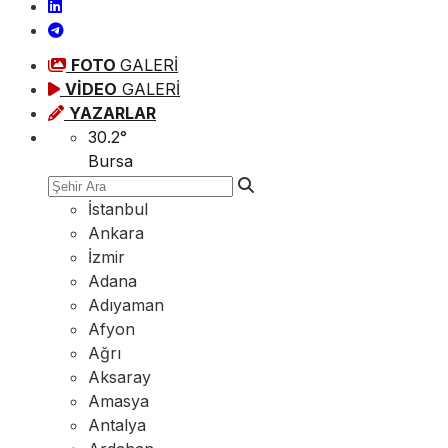
FOTO
GALERİ
VİDEO
GALERİ
YAZARLAR
30.2
°
Bursa
İstanbul
Ankara
İzmir
Adana
Adıyaman
Afyon
Ağrı
Aksaray
Amasya
Antalya