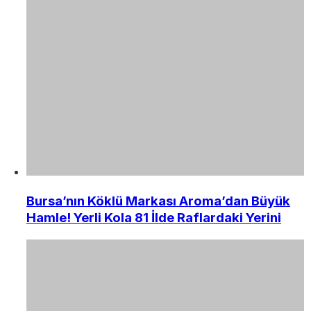
Bursa’nın Köklü Markası Aroma’dan Büyük
Hamle! Yerli Kola 81 İlde Raflardaki Yerini