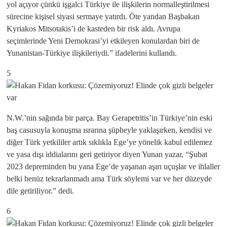
yol açıyor çünkü işgalci Türkiye ile ilişkilerin normalleştirilmesi
sürecine kişisel siyasi sermaye yatırdı. Öte yandan Başbakan
Kyriakos Mitsotakis’i de kasteden bir risk aldı. Avrupa
seçimlerinde Yeni Demokrasi’yi etkileyen konulardan biri de
Yunanistan-Türkiye ilişkileriydi.” ifadelerini kullandı.
5
N.W.’nin sağında bir parça. Bay Gerapetritis’in Türkiye’nin eski
baş casusuyla konuşma ısrarına şüpheyle yaklaşırken, kendisi ve
diğer Türk yetkililer artık sıklıkla Ege’ye yönelik kabul edilemez
ve yasa dışı iddialarını geri getiriyor diyen Yunan yazar, “Şubat
2023 depreminden bu yana Ege’de yaşanan aşırı uçuşlar ve ihlaller
belki henüz tekrarlanmadı ama Türk söylemi var ve her düzeyde
dile getiriliyor.” dedi.
6