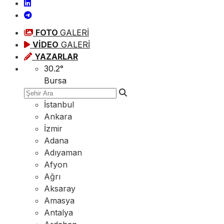
FOTO
GALERİ
VİDEO
GALERİ
YAZARLAR
30.2
°
Bursa
İstanbul
Ankara
İzmir
Adana
Adıyaman
Afyon
Ağrı
Aksaray
Amasya
Antalya