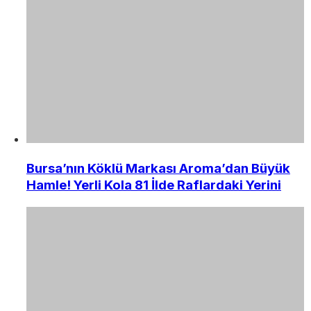
Bursa’nın Köklü Markası Aroma’dan Büyük
Hamle! Yerli Kola 81 İlde Raflardaki Yerini