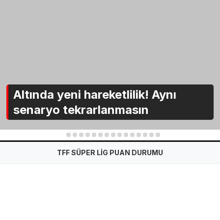
Altında yeni hareketlilik! Aynı
senaryo tekrarlanmasın
1
2
3
4
5
6
7
8
9
10
11
12
13
14
15
TFF SÜPER LİG PUAN DURUMU