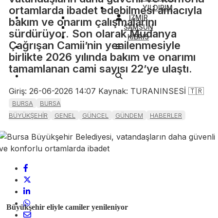
YILDIRIM
ortamlarda ibadet edebilmesi amacıyla
İZMİR
bakım ve onarım çalışmalarını
SAMSUN
sürdürüyor. Son olarak Mudanya
KIBRIS
Çağrışan Camii’nin yenilenmesiyle
birlikte 2026 yılında bakım ve onarımı
tamamlanan cami sayısı 22’ye ulaştı.
Giriş: 26-06-2026 14:07
Kaynak: TURANINSESİ 🇹🇷
BURSA
BURSA
BÜYÜKŞEHİR
GENEL
GÜNCEL
GÜNDEM
HABERLER
Büyükşehir eliyle camiler yenileniyor