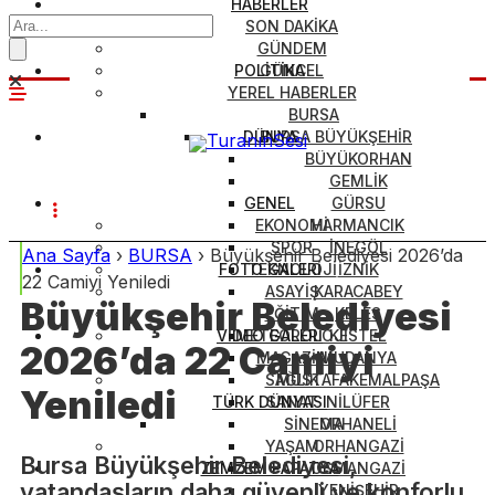
HABERLER
SON DAKİKA
GÜNDEM
POLİTİKA
GÜNCEL
YEREL HABERLER
BURSA
DÜNYA
BURSA BÜYÜKŞEHİR
BÜYÜKORHAN
GEMLİK
GENEL
GÜRSU
EKONOMİ
HARMANCIK
SPOR
İNEGÖL
Ana Sayfa
›
BURSA
›
Büyükşehir Belediyesi 2026’da
FOTO GALERİ
TEKNOLOJİ
İZNİK
22 Camiyi Yeniledi
ASAYİŞ
KARACABEY
Büyükşehir Belediyesi
EĞİTİM
KELES
VİDEO GALERİ
METEOROLOJİ
KESTEL
2026’da 22 Camiyi
MAGAZİN
MUDANYA
SAĞLIK
MUSTAFAKEMALPAŞA
Yeniledi
TÜRK DÜNYASI
SANAT
NİLÜFER
SİNEMA
ORHANELİ
YAŞAM
ORHANGAZİ
Bursa Büyükşehir Belediyesi,
ZEMZEM PAPATYA
OSMANGAZİ
vatandaşların daha güvenli ve konforlu
YENİŞEHİR