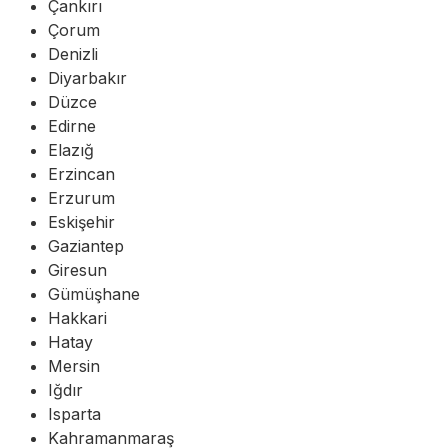
Çankırı
Çorum
Denizli
Diyarbakır
Düzce
Edirne
Elazığ
Erzincan
Erzurum
Eskişehir
Gaziantep
Giresun
Gümüşhane
Hakkari
Hatay
Mersin
Iğdır
Isparta
Kahramanmaraş