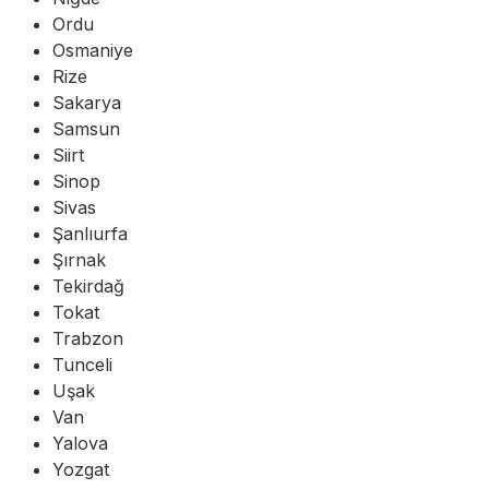
Ordu
Osmaniye
Rize
Sakarya
Samsun
Siirt
Sinop
Sivas
Şanlıurfa
Şırnak
Tekirdağ
Tokat
Trabzon
Tunceli
Uşak
Van
Yalova
Yozgat