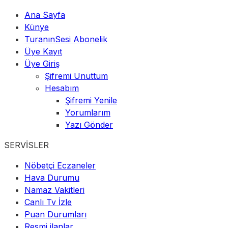
Ana Sayfa
Künye
TuranınSesi Abonelik
Üye Kayıt
Üye Giriş
Şifremi Unuttum
Hesabım
Şifremi Yenile
Yorumlarım
Yazı Gönder
SERVİSLER
Nöbetçi Eczaneler
Hava Durumu
Namaz Vakitleri
Canlı Tv İzle
Puan Durumları
Resmi ilanlar