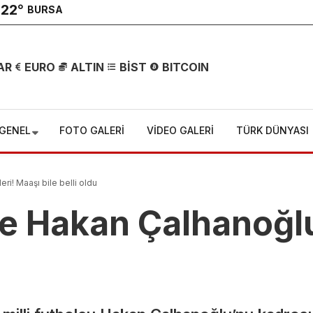
22
°
BURSA
AR
EURO
ALTIN
BİST
BITCOIN
GENEL
FOTO GALERİ
VİDEO GALERİ
TÜRK DÜNYASI
27 yaşındaki
genç
i! Maaşı bile belli oldu
e Hakan Çalhanoğlu
doktorun acı
sonu! Tatil
için gittiği
l