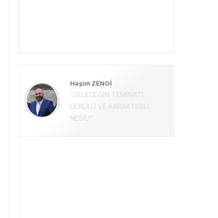
Haşim ZENGİ
“GELECEĞİN TEMİNATI:
ÜLKÜLÜ VE KARAKTERLİ
NESİL!”