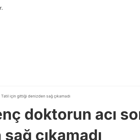
r.
Tatil için gittiği denizden sağ çıkamadı
nç doktorun acı son
n sağ çıkamadı