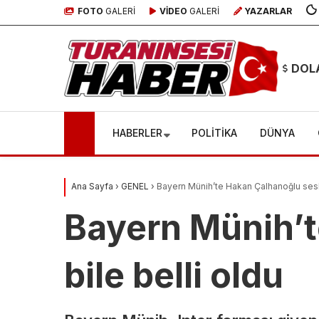
FOTO
GALERİ
VİDEO
GALERİ
YAZARLAR
DOL
HABERLER
POLİTİKA
DÜNYA
Ana Sayfa
›
GENEL
›
Bayern Münih’te Hakan Çalhanoğlu sesler
Bayern Münih’t
bile belli oldu
Sosya