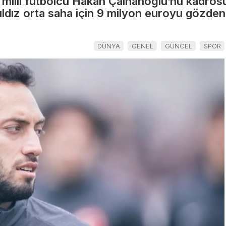
denizden sağ
 milli futbolcu Hakan Çalhanoğlu’nu kadrosu
ada
ldız orta saha için 9 milyon euroyu gözden çı
çıkamadı
diploma
DÜNYA
GENEL
GÜNCEL
SPOR
!
daşlara
uyarı