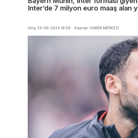
Bayern Münih, Inter forması giyen
Manisa’da acı
medy
Inter’de 7 milyon euro maaş alan yı
veda! Silahlı
sahte 
Giriş: 24-06-2024 18:09
Kaynak: HABER MERKEZI
saldırıda
tuzağı
yaşamını
Vatan
yitiren baba
kritik 
ve oğul son
yolculuğuna
uğurlandı