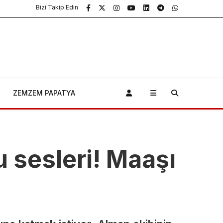
Bizi Takip Edin
ZEMZEM PAPATYA
 sesleri! Maaşı
4 yaşındaki
çocuğun