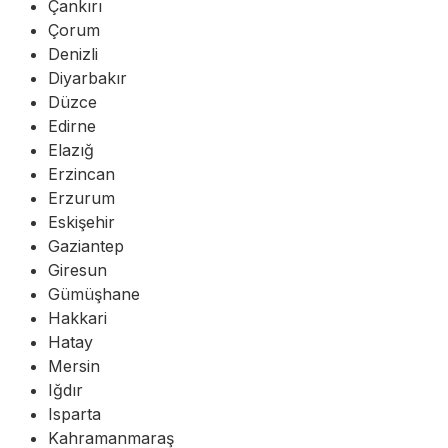
Çankırı
Çorum
Denizli
Diyarbakır
Düzce
Edirne
Elazığ
Erzincan
Erzurum
Eskişehir
Gaziantep
Giresun
Gümüşhane
Hakkari
Hatay
Mersin
Iğdır
Isparta
Kahramanmaraş