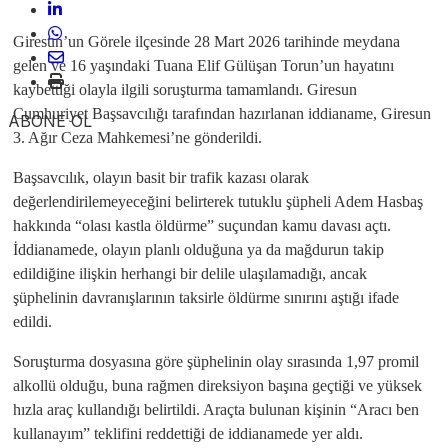
Giresun’un Görele ilçesinde 28 Mart 2026 tarihinde meydana
gelen ve 16 yaşındaki Tuana Elif Gülüşan Torun’un hayatını
kaybettiği olayla ilgili soruşturma tamamlandı. Giresun
Cumhuriyet Başsavcılığı tarafından hazırlanan iddianame, Giresun
ABONE OL
3. Ağır Ceza Mahkemesi’ne gönderildi.
Başsavcılık, olayın basit bir trafik kazası olarak
değerlendirilemeyeceğini belirterek tutuklu şüpheli Adem Hasbaş
hakkında “olası kastla öldürme” suçundan kamu davası açtı.
İddianamede, olayın planlı olduğuna ya da mağdurun takip
edildiğine ilişkin herhangi bir delile ulaşılamadığı, ancak
şüphelinin davranışlarının taksirle öldürme sınırını aştığı ifade
edildi.
Soruşturma dosyasına göre şüphelinin olay sırasında 1,97 promil
alkollü olduğu, buna rağmen direksiyon başına geçtiği ve yüksek
hızla araç kullandığı belirtildi. Araçta bulunan kişinin “Aracı ben
kullanayım” teklifini reddettiği de iddianamede yer aldı.