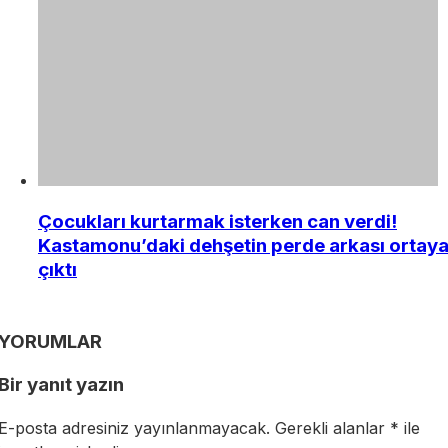
Çocukları kurtarmak isterken can verdi!
Kastamonu’daki dehşetin perde arkası ortay
çıktı
YORUMLAR
Bir yanıt yazın
E-posta adresiniz yayınlanmayacak.
Gerekli alanlar
*
ile