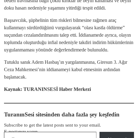
beden travmasına bağlı çoklu kırıklar ile beyin kanaması ve beyin
doku hasarı nedeniyle yaşamını yitirdiği tespit edildi.
Başsavcılık, şüphelinin tüm riskleri bilmesine rağmen araç
kullanmayı sürdürdüğünü vurgulayarak “olası kastla öldürme”
suçundan cezalandırılmasını talep etti. İddianamede ayrıca, olayın
toplumda oluşturduğu infial nedeniyle takdiri indirim hükümlerinin
uygulanmaması yönünde değerlendirmede bulunuldu.
Tutuklu sanık Adem Hasbaş’ın yargılanmasına, Giresun 3. Ağır
Ceza Mahkemesi’nin iddianameyi kabul etmesinin ardından
başlanacak.
Kaynak: TURANINSESİ Haber Merkezi
TuranınSesi sitesinden daha fazla şey keşfedin
Subscribe to get the latest posts sent to your email.
E-postanızı yazın…