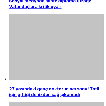
Sosyal medyada sahte diploma tuzağı!
Vatandaşlara kritik uyarı
27 yaşındaki genç doktorun acı sonu! Tatil
için gittiği denizden sağ çıkamadı