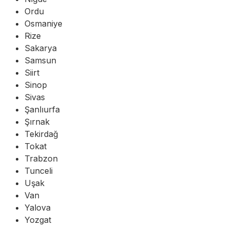
Ordu
Osmaniye
Rize
Sakarya
Samsun
Siirt
Sinop
Sivas
Şanlıurfa
Şırnak
Tekirdağ
Tokat
Trabzon
Tunceli
Uşak
Van
Yalova
Yozgat