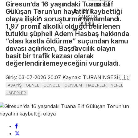
Giresun’da 16 yaşındaki Tuana Elif
YILDIRIM
Gülüşan Torun’un hayatını kaybettiği
İZMİR
SAMSUN
olaya ilişkin soruşturma tamamlandı.
KIBRIS
1,97 promil alkollü olduğu belirlenen
tutuklu şüpheli Adem Hasbaş hakkında
“olası kastla öldürme” suçundan kamu
davası açılırken, Başsavcılık olayın
basit bir trafik kazası olarak
değerlendirilemeyeceğini vurguladı.
Giriş: 03-07-2026 20:07
Kaynak: TURANINSESİ 🇹🇷
ASAYİŞ
GENEL
GÜNCEL
GÜNDEM
HABERLER
YEREL
HABERLER