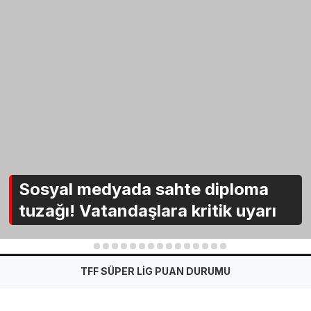
Sosyal medyada sahte diploma
tuzağı! Vatandaşlara kritik uyarı
1
2
3
4
5
6
7
8
9
10
11
12
13
14
15
TFF SÜPER LİG PUAN DURUMU