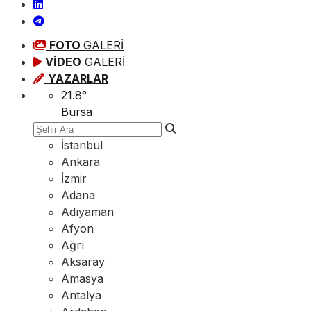
FOTO
GALERİ
VİDEO
GALERİ
YAZARLAR
21.8
°
Bursa
İstanbul
Ankara
İzmir
Adana
Adıyaman
Afyon
Ağrı
Aksaray
Amasya
Antalya