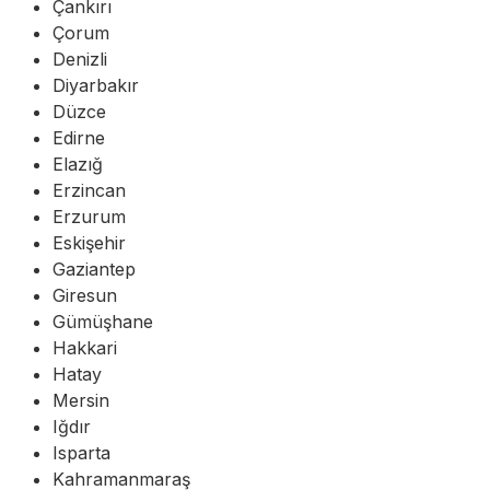
Çankırı
Çorum
Denizli
Diyarbakır
Düzce
Edirne
Elazığ
Erzincan
Erzurum
Eskişehir
Gaziantep
Giresun
Gümüşhane
Hakkari
Hatay
Mersin
Iğdır
Isparta
Kahramanmaraş