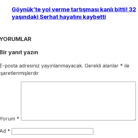
Göynük’te yol verme tartışması kanlı bitti! 32
yaşındaki Serhat hayatını kaybetti
YORUMLAR
Bir yanıt yazın
E-posta adresiniz yayınlanmayacak.
Gerekli alanlar
*
ile
işaretlenmişlerdir
Yorum
*
Ad
*