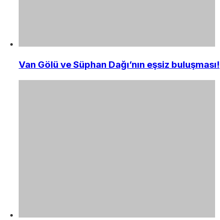
Van Gölü ve Süphan Dağı’nın eşsiz buluşması!