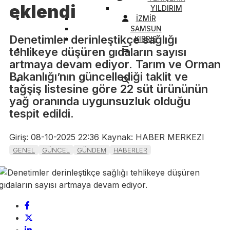
eklendi
YILDIRIM
İZMİR
SAMSUN
Denetimler derinleştikçe sağlığı
KIBRIS
tehlikeye düşüren gıdaların sayısı
artmaya devam ediyor. Tarım ve Orman
Bakanlığı’nın güncellediği taklit ve
tağşiş listesine göre 22 süt ürününün
yağ oranında uygunsuzluk olduğu
tespit edildi.
Giriş: 08-10-2025 22:36
Kaynak: HABER MERKEZI
GENEL
GÜNCEL
GÜNDEM
HABERLER