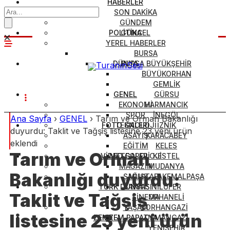
HABERLER
SON DAKİKA
GÜNDEM
POLİTİKA
GÜNCEL
YEREL HABERLER
BURSA
DÜNYA
BURSA BÜYÜKŞEHİR
BÜYÜKORHAN
GEMLİK
GENEL
GÜRSU
EKONOMİ
HARMANCIK
SPOR
İNEGÖL
Ana Sayfa
›
GENEL
›
Tarım ve Orman Bakanlığı
FOTO GALERİ
TEKNOLOJİ
İZNİK
duyurdu: Taklit ve Tağşiş listesine 23 yeni ürün
ASAYİŞ
KARACABEY
eklendi
EĞİTİM
KELES
Tarım ve Orman
VİDEO GALERİ
METEOROLOJİ
KESTEL
MAGAZİN
MUDANYA
Bakanlığı duyurdu:
SAĞLIK
MUSTAFAKEMALPAŞA
TÜRK DÜNYASI
SANAT
NİLÜFER
Taklit ve Tağşiş
SİNEMA
ORHANELİ
YAŞAM
ORHANGAZİ
listesine 23 yeni ürün
ZEMZEM PAPATYA
OSMANGAZİ
YENİŞEHİR