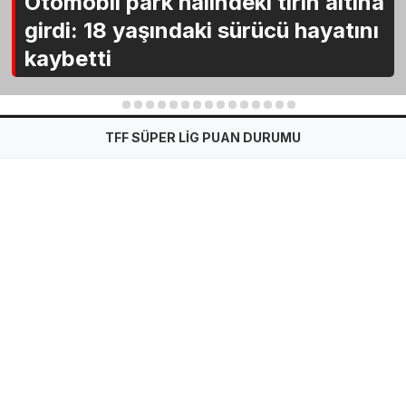
Otomobil park halindeki tırın altına
girdi: 18 yaşındaki sürücü hayatını
kaybetti
1
2
3
4
5
6
7
8
9
10
11
12
13
14
15
TFF SÜPER LİG PUAN DURUMU