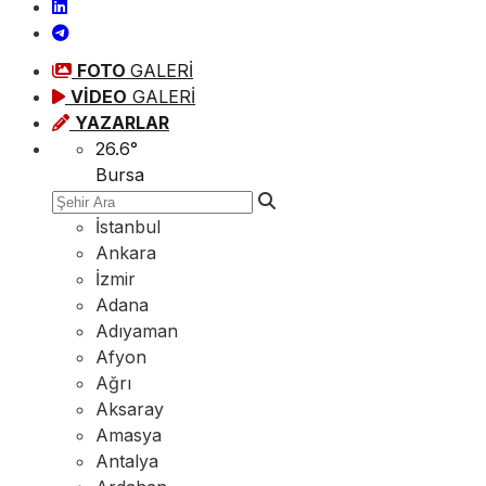
FOTO
GALERİ
VİDEO
GALERİ
YAZARLAR
26.6
°
Bursa
İstanbul
Ankara
İzmir
Adana
Adıyaman
Afyon
Ağrı
Aksaray
Amasya
Antalya