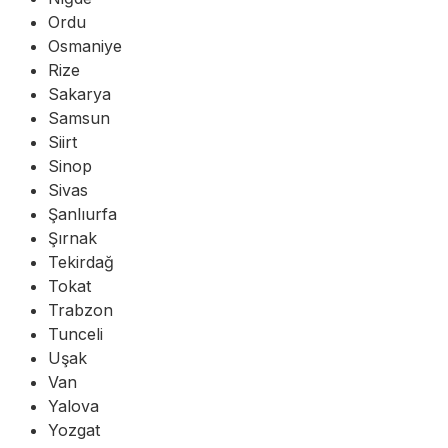
Ordu
Osmaniye
Rize
Sakarya
Samsun
Siirt
Sinop
Sivas
Şanlıurfa
Şırnak
Tekirdağ
Tokat
Trabzon
Tunceli
Uşak
Van
Yalova
Yozgat