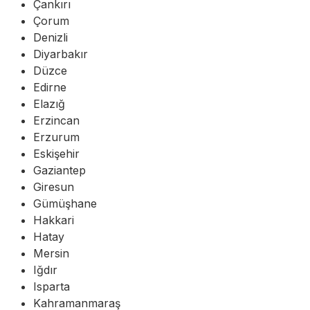
Çankırı
Çorum
Denizli
Diyarbakır
Düzce
Edirne
Elazığ
Erzincan
Erzurum
Eskişehir
Gaziantep
Giresun
Gümüşhane
Hakkari
Hatay
Mersin
Iğdır
Isparta
Kahramanmaraş