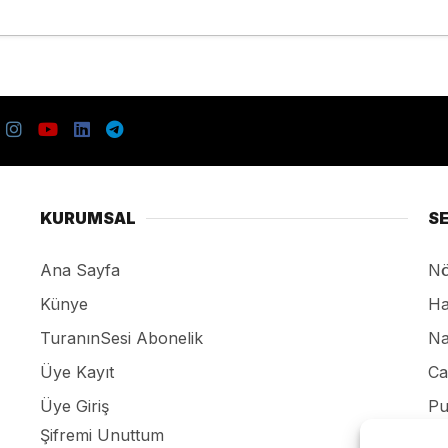
KURUMSAL
S
Ana Sayfa
Nö
Künye
Ha
TuranınSesi Abonelik
Na
Üye Kayıt
Ca
Üye Giriş
Pu
Şifremi Unuttum
Re