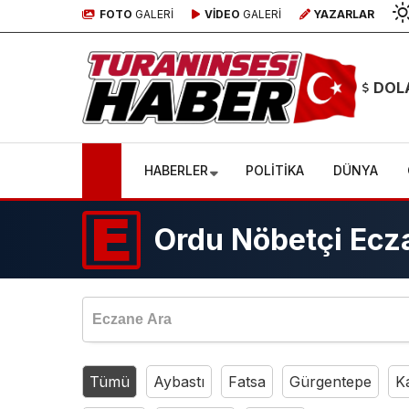
FOTO
GALERİ
VİDEO
GALERİ
YAZARLAR
DOL
HABERLER
POLİTİKA
DÜNYA
Ordu Nöbetçi Ecz
Tümü
Aybastı
Fatsa
Gürgentepe
K