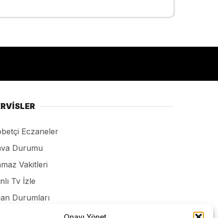
ERVİSLER
betçi Eczaneler
va Durumu
maz Vakitleri
nlı Tv İzle
an Durumları
smi ilanlar
Onayı Yönet