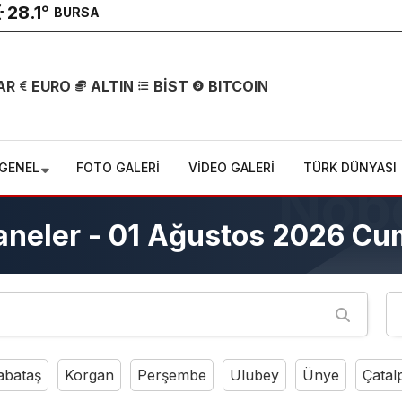
28.1
°
BURSA
AR
EURO
ALTIN
BİST
BITCOIN
GENEL
FOTO GALERİ
VİDEO GALERİ
TÜRK DÜNYASI
aneler - 01 Ağustos 2026 Cu
abataş
Korgan
Perşembe
Ulubey
Ünye
Çatal