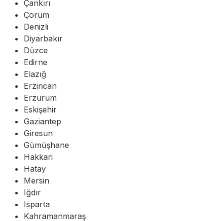
Çankırı
Çorum
Denizli
Diyarbakır
Düzce
Edirne
Elazığ
Erzincan
Erzurum
Eskişehir
Gaziantep
Giresun
Gümüşhane
Hakkari
Hatay
Mersin
Iğdır
Isparta
Kahramanmaraş