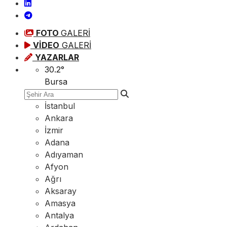
FOTO
GALERİ
VİDEO
GALERİ
YAZARLAR
30.2
°
Bursa
İstanbul
Ankara
İzmir
Adana
Adıyaman
Afyon
Ağrı
Aksaray
Amasya
Antalya