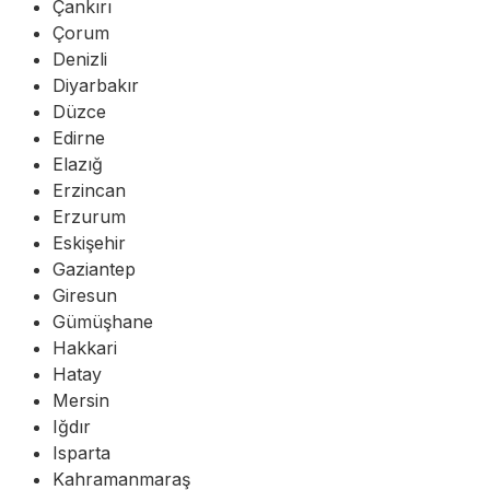
Çankırı
Çorum
Denizli
Diyarbakır
Düzce
Edirne
Elazığ
Erzincan
Erzurum
Eskişehir
Gaziantep
Giresun
Gümüşhane
Hakkari
Hatay
Mersin
Iğdır
Isparta
Kahramanmaraş