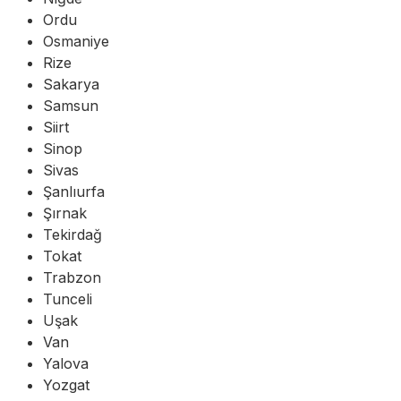
Ordu
Osmaniye
Rize
Sakarya
Samsun
Siirt
Sinop
Sivas
Şanlıurfa
Şırnak
Tekirdağ
Tokat
Trabzon
Tunceli
Uşak
Van
Yalova
Yozgat