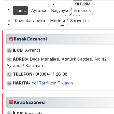
YILDIRIM
İZMİR
Tümü
Ayrancı
Başyayla
Ermenek
SAMSUN
KIBRIS
Kazımkarabekir
Merkez
Sarıveliler
Başak Eczanesi
İLÇE:
Ayrancı
ADRES:
Dede Mahallesi, Atatürk Caddesi, No:42
Ayrancı / Karaman
TELEFON:
0(338)411-28-38
HARİTA:
Yol Tarifi için Tıklayın
Kiraz Eczanesi
İLÇE:
Başyayla