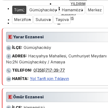
YILDIRIM
İZMİR
Tümü
Gümüşhacıköy
Hamamözü
Merkez
SAMSUN
KIBRIS
Merzifon
Suluova
Taşova
Yarar Eczanesi
İLÇE:
Gümüşhacıköy
ADRES:
Hacıyahya Mahallesi, Cumhuriyet Meydanı
No:2N Gümüşhacıköy / Amasya
TELEFON:
0(358)717-39-77
HARİTA:
Yol Tarifi için Tıklayın
Ömür Eczanesi
İLÇE:
Hamamözü