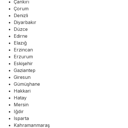
Çankırı
Çorum
Denizli
Diyarbakır
Düzce
Edirne
Elazığ
Erzincan
Erzurum
Eskişehir
Gaziantep
Giresun
Gümüşhane
Hakkari
Hatay
Mersin
Iğdır
Isparta
Kahramanmaraş