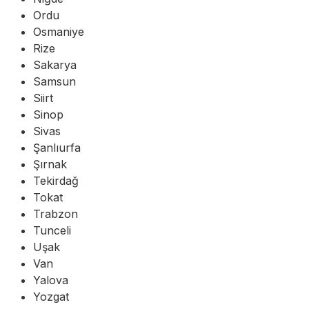
Ordu
Osmaniye
Rize
Sakarya
Samsun
Siirt
Sinop
Sivas
Şanlıurfa
Şırnak
Tekirdağ
Tokat
Trabzon
Tunceli
Uşak
Van
Yalova
Yozgat