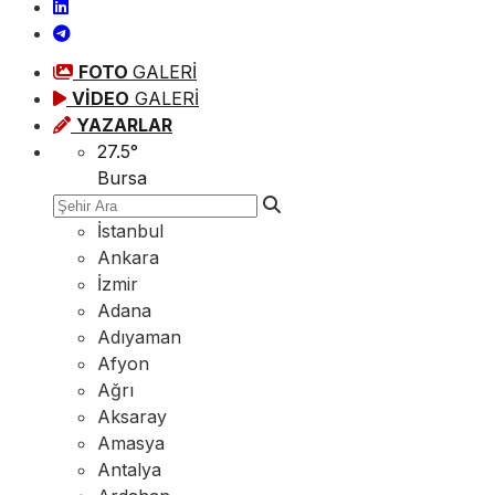
FOTO
GALERİ
VİDEO
GALERİ
YAZARLAR
27.5
°
Bursa
İstanbul
Ankara
İzmir
Adana
Adıyaman
Afyon
Ağrı
Aksaray
Amasya
Antalya